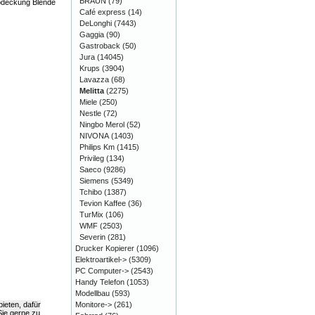
BRAUN
(79)
Abdeckung Blende
Café express
(14)
DeLonghi
(7443)
Gaggia
(90)
Gastroback
(50)
Jura
(14045)
Krups
(3904)
Lavazza
(68)
Melitta
(2275)
Miele
(250)
Nestle
(72)
Ningbo Merol
(52)
NIVONA
(1403)
Philips Km
(1415)
Privileg
(134)
Saeco
(9286)
Siemens
(5349)
Tchibo
(1387)
Tevion Kaffee
(36)
TurMix
(106)
WMF
(2503)
Severin
(281)
Drucker Kopierer
(1096)
Elektroartikel->
(5309)
PC Computer->
(2543)
Handy Telefon
(1053)
Modellbau
(593)
Monitore->
(261)
ieten, dafür
Sie gerne zu