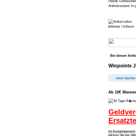
Plastik Gehäusetei
Artikelzustand: In
Bei diesen Artik
Winpoints J
Jetzt kaufen
Ab 10€ Warenwe
Geldver
Ersatzt
Im Kundenbereich k
klicken Sie bei -M