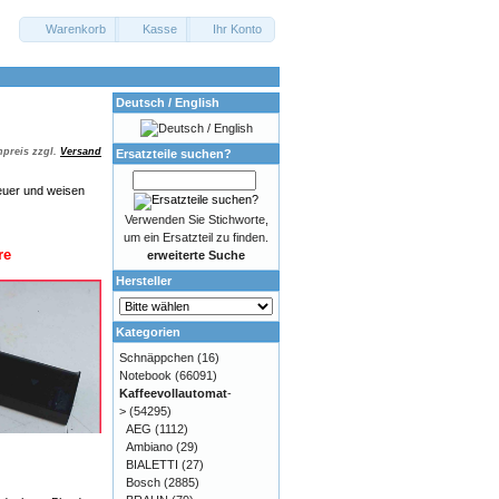
Warenkorb
Kasse
Ihr Konto
Deutsch / English
preis zzgl.
Versand
Ersatzteile suchen?
euer und weisen
Verwenden Sie Stichworte,
um ein Ersatzteil zu finden.
re
erweiterte Suche
Hersteller
Kategorien
Schnäppchen
(16)
Notebook
(66091)
Kaffeevollautomat
-
>
(54295)
AEG
(1112)
Ambiano
(29)
BIALETTI
(27)
Bosch
(2885)