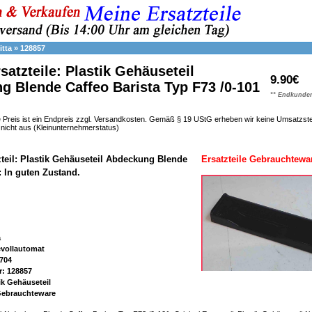
itta
»
128857
rsatzteile: Plastik Gehäuseteil
9.90€
 Blende Caffeo Barista Typ F73 /0-101
** Endkunden
 Preis ist ein Endpreis zzgl. Versandkosten. Gemäß § 19 UStG erheben wir keine Umsatzst
h nicht aus (Kleinunternehmerstatus)
zteil: Plastik Gehäuseteil Abdeckung Blende
Ersatzteile Gebrauchtewa
: In guten Zustand.
a
evollautomat
704
r: 128857
ik Gehäuseteil
 Gebrauchteware