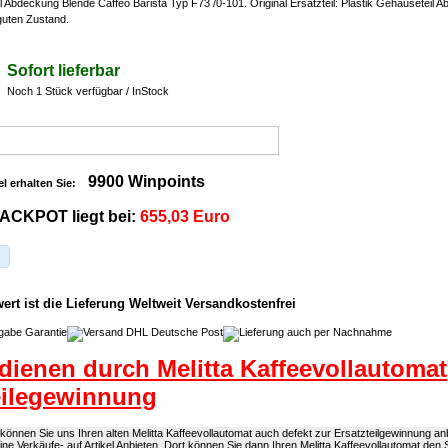
l Abdeckung Blende Caffeo Barista Typ F73 /0-101. Original Ersatzteil: Plastik Gehäuseteil 
 guten Zustand.
Sofort lieferbar
Noch 1 Stück verfügbar / InStock
9900 Winpoints
el erhalten Sie:
ACKPOT liegt bei:
655,03 Euro
rt ist die Lieferung Weltweit Versandkostenfrei
dienen durch Melitta Kaffeevollautomat
eilegewinnung
önnen Sie uns Ihren alten Melitta Kaffeevollautomat auch defekt zur Ersatzteilgewinnung anb
eine Verkäufe- auf Artikel Anbieten. Dort können Sie dann Ihren Melitta Kaffeevollautomat den 