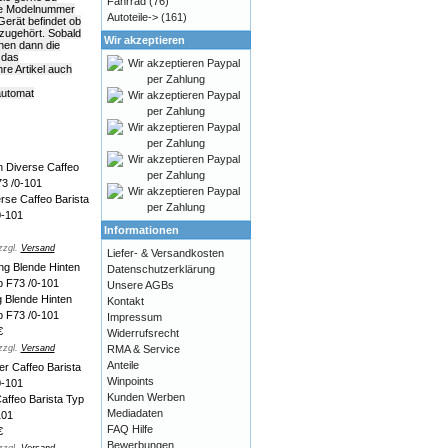
Fahrrad
(76)
die Modelnummer
Autoteile->
(161)
Gerät befindet ob
azugehört. Sobald
Wir akzeptieren
hnen dann die
 das
e Artikel auch
automat
se Caffeo Barista
0-101
Informationen
zzgl.
Versand
Liefer- & Versandkosten
Datenschutzerklärung
Unsere AGBs
Blende Hinten
Kontakt
p F73 /0-101
Impressum
€
Widerrufsrecht
RMA & Service
zzgl.
Versand
Anteile
Winpoints
Kunden Werben
affeo Barista Typ
Mediadaten
101
FAQ Hilfe
€
Bewerbungen