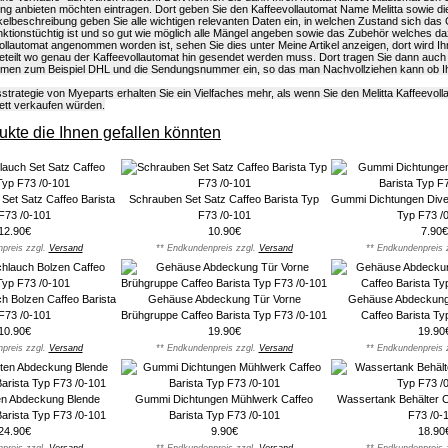
ung anbieten möchten eintragen. Dort geben Sie den Kaffeevollautomat Name Melitta sowie 
rtikelbeschreibung geben Sie alle wichtigen relevanten Daten ein, in welchen Zustand sich das 
ktionstüchtig ist und so gut wie möglich alle Mängel angeben sowie das Zubehör welches d
vollautomat angenommen worden ist, sehen Sie dies unter Meine Artikel anzeigen, dort wird I
eteilt wo genau der Kaffeevollautomat hin gesendet werden muss. Dort tragen Sie dann auch
men zum Beispiel DHL und die Sendungsnummer ein, so das man Nachvollziehen kann ob Ihr
strategie von Myeparts erhalten Sie ein Vielfaches mehr, als wenn Sie den Melitta Kaffeevoll
ett verkaufen würden.
kte die Ihnen gefallen könnten
Set Satz Caffeo Barista
Schrauben Set Satz Caffeo Barista Typ
Gummi Dichtungen Diver
F73 /0-101
F73 /0-101
Typ F73 /
12.90€
10.90€
7.90€
preis zzgl.
Versand
** Endkundenpreis zzgl.
Versand
** Endkundenpreis 
ch Bolzen Caffeo Barista
Gehäuse Abdeckung Tür Vorne
Gehäuse Abdeckung 
F73 /0-101
Brühgruppe Caffeo Barista Typ F73 /0-101
Caffeo Barista Ty
10.90€
19.90€
19.90
preis zzgl.
Versand
** Endkundenpreis zzgl.
Versand
** Endkundenpreis 
en Abdeckung Blende
Gummi Dichtungen Mühlwerk Caffeo
Wassertank Behälter C
arista Typ F73 /0-101
Barista Typ F73 /0-101
F73 /0-
24.90€
9.90€
18.90