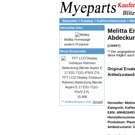
Startseite
»
Katalog
»
Kaffeevollautomat
»
Mel
Hersteller Info
Melitta E
Abdeckung
-
Melitta Homepage
-
andere Produkte
[128857]
Neue Ersatzteile
** Der angegebene
diese folglich auc
Original Ersat
Artikelzustand
TFT LCD Display Gehäuse
Rahmen Abdeckung Blende
Aspire E 17 ES1-711G-
P3VV ZYL
15.90€
** Endkundenpreis zzgl.
Versand
Hersteller: Melitt
Kategorie: Kaffe
EAN: 4064816493
Herstellernumme
Produktart: Plast
Artikelzustand: