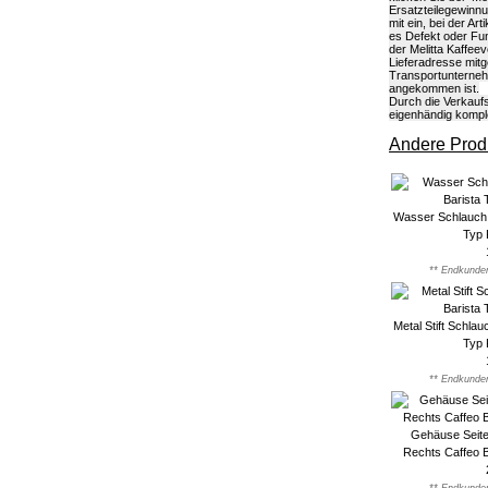
Ersatzteilegewinn
mit ein, bei der A
es Defekt oder Fun
der Melitta Kaffee
Lieferadresse mitg
Transportunterneh
angekommen ist.
Durch die Verkaufs
eigenhändig kompl
Andere Produ
Wasser Schlauch 
Typ 
** Endkunden
Metal Stift Schlau
Typ 
** Endkunden
Gehäuse Seit
Rechts Caffeo B