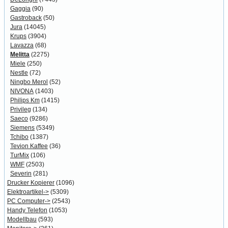
Gaggia
(90)
Gastroback
(50)
Jura
(14045)
Krups
(3904)
Lavazza
(68)
Melitta
(2275)
Miele
(250)
Nestle
(72)
Ningbo Merol
(52)
NIVONA
(1403)
Philips Km
(1415)
Privileg
(134)
Saeco
(9286)
Siemens
(5349)
Tchibo
(1387)
Tevion Kaffee
(36)
TurMix
(106)
WMF
(2503)
Severin
(281)
Drucker Kopierer
(1096)
Elektroartikel->
(5309)
PC Computer->
(2543)
Handy Telefon
(1053)
Modellbau
(593)