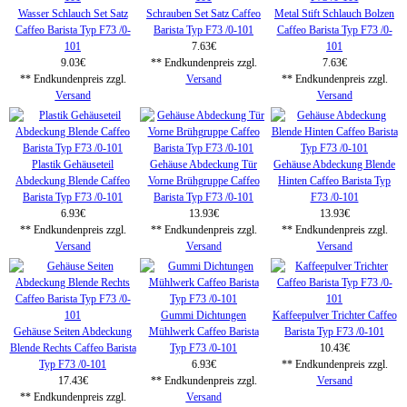
Wasser Schlauch Set Satz
Schrauben Set Satz Caffeo
Metal Stift Schlauch Bolzen
Caffeo Barista Typ F73 /0-
Barista Typ F73 /0-101
Caffeo Barista Typ F73 /0-
101
7.63€
101
9.03€
** Endkundenpreis zzgl.
7.63€
** Endkundenpreis zzgl.
Versand
** Endkundenpreis zzgl.
Versand
Versand
Plastik Gehäuseteil
Gehäuse Abdeckung Tür
Gehäuse Abdeckung Blende
Abdeckung Blende Caffeo
Vorne Brühgruppe Caffeo
Hinten Caffeo Barista Typ
Barista Typ F73 /0-101
Barista Typ F73 /0-101
F73 /0-101
6.93€
13.93€
13.93€
** Endkundenpreis zzgl.
** Endkundenpreis zzgl.
** Endkundenpreis zzgl.
Versand
Versand
Versand
Gummi Dichtungen
Kaffeepulver Trichter Caffeo
Gehäuse Seiten Abdeckung
Mühlwerk Caffeo Barista
Barista Typ F73 /0-101
Blende Rechts Caffeo Barista
Typ F73 /0-101
10.43€
Typ F73 /0-101
6.93€
** Endkundenpreis zzgl.
17.43€
** Endkundenpreis zzgl.
Versand
** Endkundenpreis zzgl.
Versand