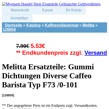
Warenkorb
Kasse
Ihr Konto
Anmelden
Startseite
»
Katalog
»
Kaffeevollautomat
»
Melitta
»
128859
5.53€
7.90€
** Endkundenpreis zzgl.
Versand
Melitta Ersatzteile: Gummi
Dichtungen Diverse Caffeo
Barista Typ F73 /0-101
[128859]
** Der angegebene Preis ist ein Endpreis zzgl. Versandkosten.