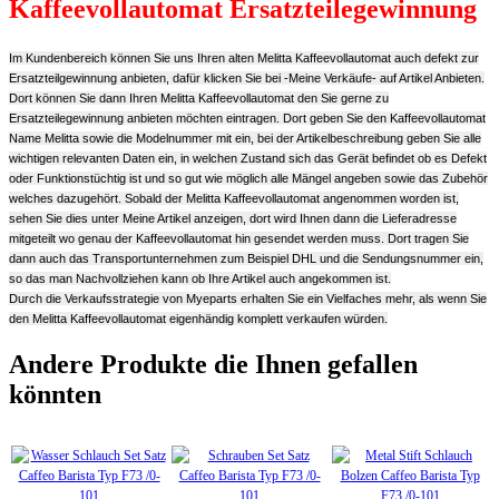
Kaffeevollautomat Ersatzteilegewinnung
Im Kundenbereich können Sie uns Ihren alten Melitta Kaffeevollautomat auch defekt zur
Ersatzteilgewinnung anbieten, dafür klicken Sie bei -Meine Verkäufe- auf Artikel Anbieten.
Dort können Sie dann Ihren Melitta Kaffeevollautomat den Sie gerne zu
Ersatzteilegewinnung anbieten möchten eintragen. Dort geben Sie den Kaffeevollautomat
Name Melitta sowie die Modelnummer mit ein, bei der Artikelbeschreibung geben Sie alle
wichtigen relevanten Daten ein, in welchen Zustand sich das Gerät befindet ob es Defekt
oder Funktionstüchtig ist und so gut wie möglich alle Mängel angeben sowie das Zubehör
welches dazugehört. Sobald der Melitta Kaffeevollautomat angenommen worden ist,
sehen Sie dies unter Meine Artikel anzeigen, dort wird Ihnen dann die Lieferadresse
mitgeteilt wo genau der Kaffeevollautomat hin gesendet werden muss. Dort tragen Sie
dann auch das Transportunternehmen zum Beispiel DHL und die Sendungsnummer ein,
so das man Nachvollziehen kann ob Ihre Artikel auch angekommen ist.
Durch die Verkaufsstrategie von Myeparts erhalten Sie ein Vielfaches mehr, als wenn Sie
den Melitta Kaffeevollautomat eigenhändig komplett verkaufen würden.
Andere Produkte die Ihnen gefallen
könnten