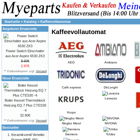
Startseite
»
Katalog
»
Kaffeevollautomat
Angebote Ersatzteile
Kaffeevollautomat
Power Switch Einschalter
aus Acer Aspire 6530 ZK3
9.90€
AEG
Ambiano
2.97€
** Endkundenpreis zzgl.
Versand
Neue Ersatzteile
Café express
DeLonghi
Lavazza
Boiler Kessel Thermoblock
Heizung EQ.7 Plus CTES30
-4
Krups
32.90€
** Endkundenpreis zzgl.
Versand
Ningbo Merol
NIVONA
Bestseller
Siemens
Tchibo
Keramikventil Verteiler
Pumpe WMF 450