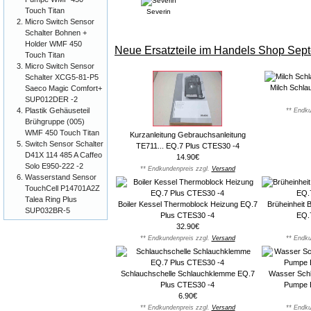
Touch Titan
Severin
Micro Switch Sensor
Schalter Bohnen +
Holder WMF 450
Neue Ersatzteile im Handels Shop Sep
Touch Titan
Micro Switch Sensor
Schalter XCG5-81-P5
Milch Schla
Saeco Magic Comfort+
SUP012DER -2
Plastik Gehäuseteil
** Endku
Brühgruppe (005)
WMF 450 Touch Titan
Kurzanleitung Gebrauchsanleitung
Switch Sensor Schalter
TE711... EQ.7 Plus CTES30 -4
D41X 114 485 A Caffeo
14.90€
Solo E950-222 -2
** Endkundenpreis zzgl.
Versand
Wasserstand Sensor
TouchCell P14701A2Z
Talea Ring Plus
Boiler Kessel Thermoblock Heizung EQ.7
Brüheinheit 
SUP032BR-5
Plus CTES30 -4
EQ.
32.90€
** Endkundenpreis zzgl.
Versand
** Endku
Schlauchschelle Schlauchklemme EQ.7
Wasser Schl
Plus CTES30 -4
Pumpe 
6.90€
** Endkundenpreis zzgl.
Versand
** Endku