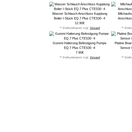
Wasser Schlauch Anschluss Kupplung
Milchauf
Boiler I-Stück EQ.7 Plus CTES30 -4
Anschlus
12.90€
** Endkundenpreis zzgl.
Versand
** Endku
Gummi Halterung Befestigung Pumpe
Platine Boa
EQ.7 Plus CTES30 -4
Sensor 
7.90€
** Endkundenpreis zzgl.
Versand
** Endku