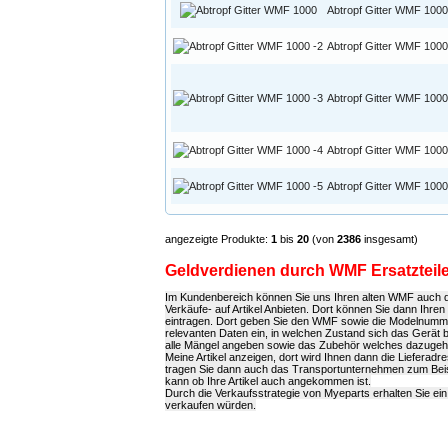
Abtropf Gitter WMF 1000
Abtropf Gitter WMF 1000
Abtropf Gitter WMF 1000
Abtropf Gitter WMF 1000
Abtropf Gitter WMF 1000
angezeigte Produkte:
1
bis
20
(von
2386
insgesamt)
Geldverdienen durch WMF Ersatztei
Im Kundenbereich können Sie uns Ihren alten WMF auch def
Verkäufe- auf Artikel Anbieten. Dort können Sie dann Ihr
eintragen. Dort geben Sie den WMF sowie die Modelnummer 
relevanten Daten ein, in welchen Zustand sich das Gerät b
alle Mängel angeben sowie das Zubehör welches dazugeh
Meine Artikel anzeigen, dort wird Ihnen dann die Liefera
tragen Sie dann auch das Transportunternehmen zum Bei
kann ob Ihre Artikel auch angekommen ist.
Durch die Verkaufsstrategie von Myeparts erhalten Sie ei
verkaufen würden.