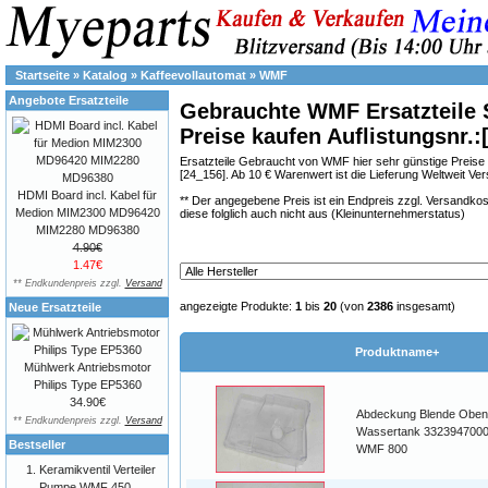
Startseite
»
Katalog
»
Kaffeevollautomat
»
WMF
Angebote Ersatzteile
Gebrauchte WMF Ersatzteile 
Preise kaufen Auflistungsnr.:
Ersatzteile Gebraucht von WMF hier sehr günstige Preise 
[24_156]. Ab 10 € Warenwert ist die Lieferung Weltweit Ve
HDMI Board incl. Kabel für
** Der angegebene Preis ist ein Endpreis zzgl. Versand
Medion MIM2300 MD96420
diese folglich auch nicht aus (Kleinunternehmerstatus)
MIM2280 MD96380
4.90€
1.47€
** Endkundenpreis zzgl.
Versand
angezeigte Produkte:
1
bis
20
(von
2386
insgesamt)
Neue Ersatzteile
Produktname+
Mühlwerk Antriebsmotor
Philips Type EP5360
34.90€
Abdeckung Blende Oben
** Endkundenpreis zzgl.
Versand
Wassertank 332394700
Bestseller
WMF 800
Keramikventil Verteiler
Pumpe WMF 450