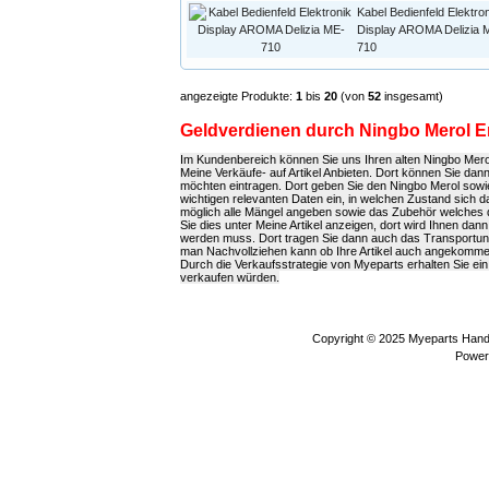
Kabel Bedienfeld Elektro
Display AROMA Delizia 
710
angezeigte Produkte:
1
bis
20
(von
52
insgesamt)
Geldverdienen durch Ningbo Merol E
Im Kundenbereich können Sie uns Ihren alten Ningbo Merol 
Meine Verkäufe- auf Artikel Anbieten. Dort können Sie dan
möchten eintragen. Dort geben Sie den Ningbo Merol sowie
wichtigen relevanten Daten ein, in welchen Zustand sich da
möglich alle Mängel angeben sowie das Zubehör welches
Sie dies unter Meine Artikel anzeigen, dort wird Ihnen dan
werden muss. Dort tragen Sie dann auch das Transportu
man Nachvollziehen kann ob Ihre Artikel auch angekommen
Durch die Verkaufsstrategie von Myeparts erhalten Sie ei
verkaufen würden.
Copyright © 2025
Myeparts Hande
Power