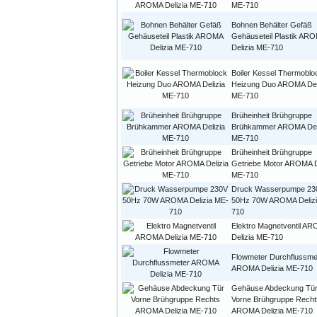
ME-710
Bohnen Behälter Gefäß
Gehäuseteil Plastik AR
Delizia ME-710
Boiler Kessel Thermoblo
Heizung Duo AROMA Del
ME-710
Brüheinheit Brühgruppe
Brühkammer AROMA Del
ME-710
Brüheinheit Brühgruppe
Getriebe Motor AROMA D
ME-710
Druck Wasserpumpe 23
50Hz 70W AROMA Deliz
710
Elektro Magnetventil A
Delizia ME-710
Flowmeter Durchflussme
AROMA Delizia ME-710
Gehäuse Abdeckung Tü
Vorne Brühgruppe Recht
AROMA Delizia ME-710