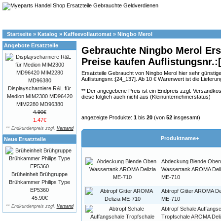
Startseite
»
Katalog
»
Kaffeevollautomat
»
Ningbo Merol
Angebote Ersatzteile
Gebrauchte Ningbo Merol Ersa
Preise kaufen Auflistungsnr.:
Ersatzteile Gebraucht von Ningbo Merol hier sehr günsti
Auflistungsnr.:[24_137]. Ab 10 € Warenwert ist die Lieferu
Displayscharniere R&L für
** Der angegebene Preis ist ein Endpreis zzgl. Versand
Medion MIM2300 MD96420
diese folglich auch nicht aus (Kleinunternehmerstatus)
MIM2280 MD96380
4.90€
angezeigte Produkte:
1
bis
20
(von
52
insgesamt)
1.47€
** Endkundenpreis zzgl.
Versand
Produktname+
Neue Ersatzteile
Abdeckung Blende Oben
Wassertank AROMA Deli
Brüheinheit Brühgruppe
ME-710
Brühkammer Philips Type
EP5360
Abtropf Gitter AROMA Del
45.90€
ME-710
** Endkundenpreis zzgl.
Versand
Abtropf Schale Auffangs
Tropfschale AROMA Deli