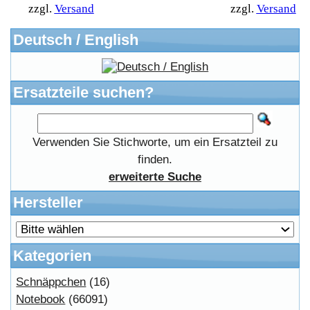
Mediadaten
FAQ Hilfe
Bewerbungen
Affiliates
Login
Information
FAQ
Kostenloser Bannertausch von Myeparts.de
Copyright © 2026
Myeparts Handel Shop
Ersatzteile Gebrauchte Geldverdienen
Powered by
osCommerce