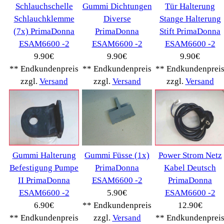
PC Computer->
(2543)
Handy Telefon
(1053)
Modellbau
(593)
Monitore->
(261)
Fahrrad
(76)
Autoteile->
(161)
Wir akzeptieren
Informationen
Liefer- & Versandkosten
Datenschutzerklärung
Unsere AGBs
Kontakt
Impressum
Widerrufsrecht
RMA & Service
Anteile
Winpoints
Kunden Werben