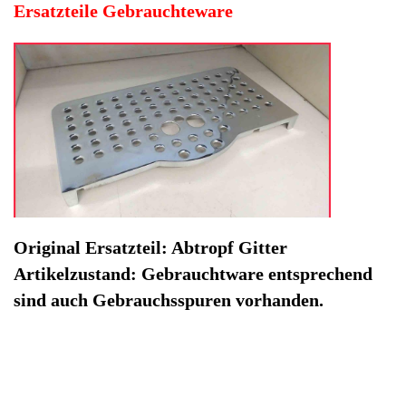
Hersteller: DeLonghi
Kategorie: Kaffeevollautomat
EAN: 4064816324466
Herstellernummer: 89184
Produktart: Abtropf Gitter
Artikelzustand: Gebrauchteware
Abtropf Gitter PrimaDonna ESAM6600 -2. Original
Ersatzteil: Abtropf Gitter
Artikelzustand: Gebrauchtware entsprechend sind auch
Gebrauchsspuren vorhanden.
Nicht lieferbar / OutOfStock
Ausverkauft / Sold Out