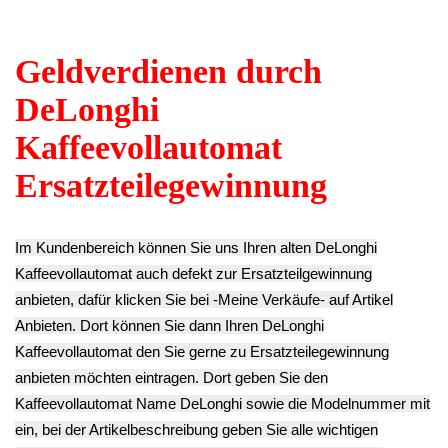
Diverse
Diverse
Schlauchklemme
PrimaDonna
PrimaDonna
(12x) PrimaDonna
ESAM6600 -2
ESAM6600 -2
ESAM6600 -2
15.90€
9.90€
9.90€
** Endkundenpreis
** Endkundenpreis
** Endkundenpreis
zzgl.
Versand
zzgl.
Versand
zzgl.
Versand
Schlauchschelle
Gummi Dichtungen
Tür Halterung
Schlauchklemme
Diverse
Stange Halterung
(7x) PrimaDonna
PrimaDonna
Stift PrimaDonna
ESAM6600 -2
ESAM6600 -2
ESAM6600 -2
9.90€
9.90€
9.90€
** Endkundenpreis
** Endkundenpreis
** Endkundenpreis
zzgl.
Versand
zzgl.
Versand
zzgl.
Versand
Gummi Halterung
Gummi Füsse (1x)
Power Strom Netz
Befestigung Pumpe
PrimaDonna
Kabel Deutsch