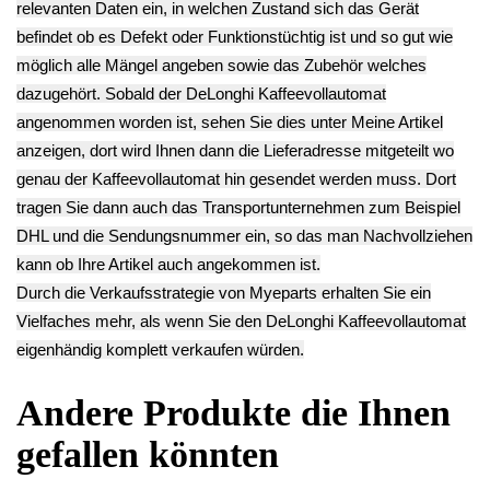
II PrimaDonna
ESAM6600 -2
PrimaDonna
ESAM6600 -2
5.90€
ESAM6600 -2
6.90€
** Endkundenpreis
12.90€
** Endkundenpreis
zzgl.
Versand
** Endkundenpreis
zzgl.
Versand
zzgl.
Versand
Deutsch / English
Ersatzteile suchen?
Verwenden Sie Stichworte, um ein Ersatzteil zu
finden.
erweiterte Suche
Hersteller
Kategorien
Schnäppchen
(16)
Notebook
(66091)
Kaffeevollautomat
->
(54295)
AEG
(1112)
Ambiano
(29)
BIALETTI
(27)