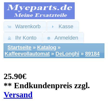
Warenkorb
Kasse
Ihr Konto
Anmelden
Startseite
»
Katalog
»
Kaffeevollautomat
»
DeLonghi
»
89184
25.90€
** Endkundenpreis zzgl.
Versand
DeLonghi
Ersatzteile: Abtropf
Gitter PrimaDonna