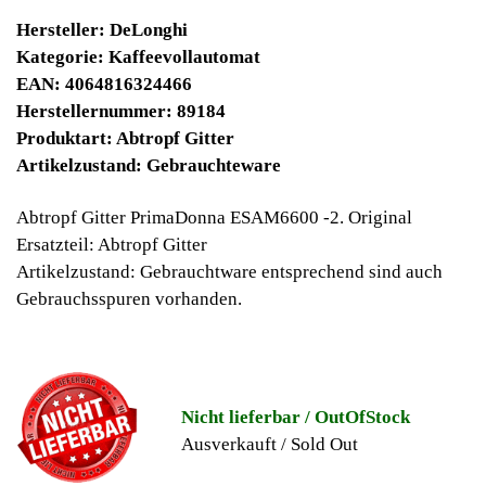
25900 Winpoints
Bei diesen Artikel erhalten Sie:
Winpoints JACKPOT liegt bei:
658,77 Euro
Jetzt kaufen
Ab 10€ Warenwert ist die Lieferung
Weltweit Versandkostenfrei