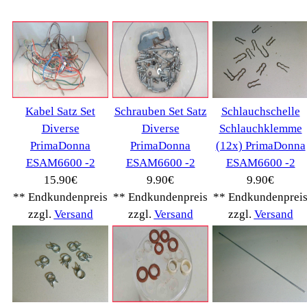
Bosch
(2885)
BRAUN
(79)
Café express
(14)
DeLonghi
(7443)
Gaggia
(90)
Gastroback
(50)
Jura
(14045)
Krups
(3904)
Lavazza
(68)
Melitta
(2275)
Miele
(250)
Nestle
(72)
Ningbo Merol
(52)
NIVONA
(1403)
Philips Km
(1415)
Privileg
(134)
Saeco
(9286)
Siemens
(5349)
Tchibo
(1387)
Tevion Kaffee
(36)
TurMix
(106)
WMF
(2503)
Severin
(281)
Drucker Kopierer
(1096)
Elektroartikel->
(5309)