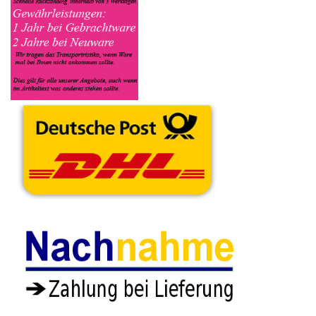
relevanten Daten ein, in welchen Zustand sich das Gerät
befindet ob es Defekt oder Funktionstüchtig ist und so gut wie
möglich alle Mängel angeben sowie das Zubehör welches
dazugehört. Sobald der DeLonghi Kaffeevollautomat
angenommen worden ist, sehen Sie dies unter Meine Artikel
anzeigen, dort wird Ihnen dann die Lieferadresse mitgeteilt wo
genau der Kaffeevollautomat hin gesendet werden muss. Dort
tragen Sie dann auch das Transportunternehmen zum Beispiel
DHL und die Sendungsnummer ein, so das man Nachvollziehen
kann ob Ihre Artikel auch angekommen ist.
Durch die Verkaufsstrategie von Myeparts erhalten Sie ein
Vielfaches mehr, als wenn Sie den DeLonghi Kaffeevollautomat
eigenhändig komplett verkaufen würden.
Andere Produkte die Ihnen
gefallen könnten
Kabel Satz Set
Schrauben Set Satz
Schlauchschelle