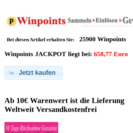
Geldverdienen durch
DeLonghi
Kaffeevollautomat
Ersatzteilegewinnung
Im Kundenbereich können Sie uns Ihren alten DeLonghi
Kaffeevollautomat auch defekt zur Ersatzteilgewinnung
anbieten, dafür klicken Sie bei -Meine Verkäufe- auf Artikel
Anbieten. Dort können Sie dann Ihren DeLonghi
Kaffeevollautomat den Sie gerne zu Ersatzteilegewinnung
anbieten möchten eintragen. Dort geben Sie den
Kaffeevollautomat Name DeLonghi sowie die Modelnummer mit
ein, bei der Artikelbeschreibung geben Sie alle wichtigen