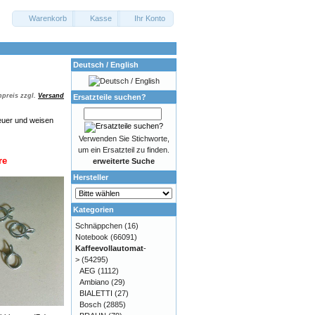
Warenkorb
Kasse
Ihr Konto
Deutsch / English
preis zzgl.
Versand
Ersatzteile suchen?
euer und weisen
Verwenden Sie Stichworte,
um ein Ersatzteil zu finden.
re
erweiterte Suche
Hersteller
Kategorien
Schnäppchen
(16)
Notebook
(66091)
Kaffeevollautomat
-
>
(54295)
AEG
(1112)
Ambiano
(29)
BIALETTI
(27)
Bosch
(2885)