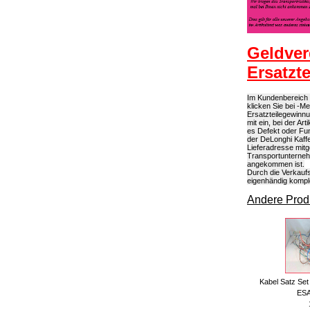
Geldver
Ersatzt
Im Kundenbereich k
klicken Sie bei -M
Ersatzteilegewinn
mit ein, bei der A
es Defekt oder Fun
der DeLonghi Kaffe
Lieferadresse mitg
Transportunterneh
angekommen ist.
Durch die Verkaufs
eigenhändig kompl
Andere Produ
Kabel Satz Se
ESA