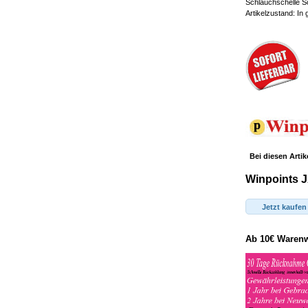
Schlauchschelle S
Artikelzustand: In
Bei diesen Artik
Winpoints J
Jetzt kaufen
Ab 10€ Warenwe