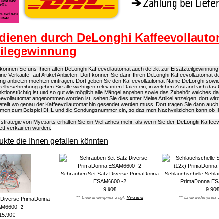
dienen durch DeLonghi Kaffeevollauto
eilegewinnung
önnen Sie uns Ihren alten DeLonghi Kaffeevollautomat auch defekt zur Ersatzteilgewinnung 
eine Verkäufe- auf Artikel Anbieten. Dort können Sie dann Ihren DeLonghi Kaffeevollautomat d
ung anbieten möchten eintragen. Dort geben Sie den Kaffeevollautomat Name DeLonghi sow
rtikelbeschreibung geben Sie alle wichtigen relevanten Daten ein, in welchen Zustand sich das 
ktionstüchtig ist und so gut wie möglich alle Mängel angeben sowie das Zubehör welches d
evollautomat angenommen worden ist, sehen Sie dies unter Meine Artikel anzeigen, dort wir
eteilt wo genau der Kaffeevollautomat hin gesendet werden muss. Dort tragen Sie dann auch
men zum Beispiel DHL und die Sendungsnummer ein, so das man Nachvollziehen kann ob Ihr
strategie von Myeparts erhalten Sie ein Vielfaches mehr, als wenn Sie den DeLonghi Kaffeev
ett verkaufen würden.
kte die Ihnen gefallen könnten
Schrauben Set Satz Diverse PrimaDonna
Schlauchschelle Schl
ESAM6600 -2
PrimaDonna ES
9.90€
9.90€
** Endkundenpreis zzgl.
Versand
** Endkundenpreis 
t Diverse PrimaDonna
M6600 -2
15.90€