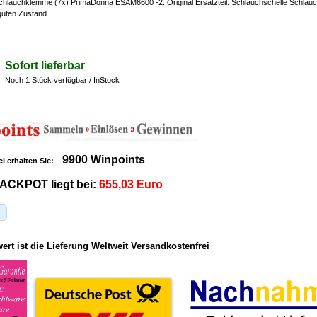
chlauchklemme (7x) PrimaDonna ESAM6600 -2. Original Ersatzteil: Schlauchschelle Schlau
 guten Zustand.
Sofort lieferbar
Noch 1 Stück verfügbar / InStock
9900 Winpoints
el erhalten Sie:
ACKPOT liegt bei:
655,03 Euro
rt ist die Lieferung Weltweit Versandkostenfrei