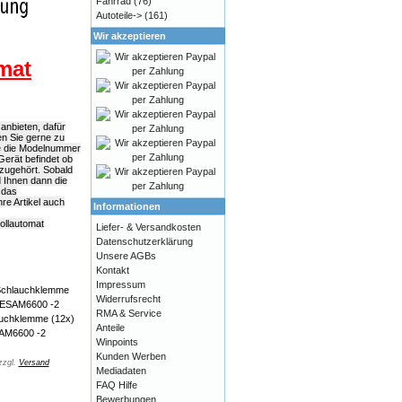
Fahrrad
(76)
Autoteile->
(161)
Wir akzeptieren
mat
anbieten, dafür
en Sie gerne zu
ie die Modelnummer
Gerät befindet ob
azugehört. Sobald
d Ihnen dann die
 das
e Artikel auch
Informationen
ollautomat
Liefer- & Versandkosten
Datenschutzerklärung
Unsere AGBs
Kontakt
Impressum
Widerrufsrecht
RMA & Service
auchklemme (12x)
Anteile
AM6600 -2
Winpoints
Kunden Werben
zzgl.
Versand
Mediadaten
FAQ Hilfe
Bewerbungen