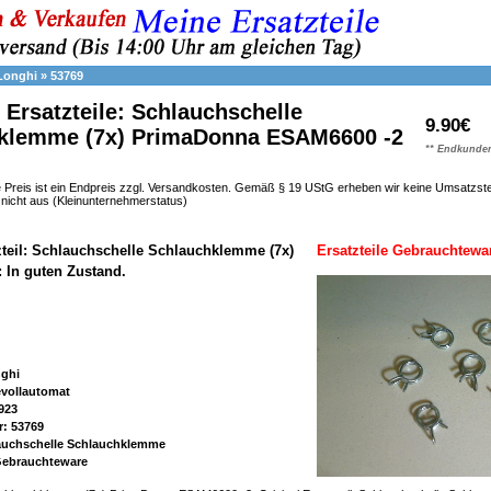
Longhi
»
53769
Ersatzteile: Schlauchschelle
9.90€
klemme (7x) PrimaDonna ESAM6600 -2
** Endkunden
 Preis ist ein Endpreis zzgl. Versandkosten. Gemäß § 19 UStG erheben wir keine Umsatzst
h nicht aus (Kleinunternehmerstatus)
zteil: Schlauchschelle Schlauchklemme (7x)
Ersatzteile Gebrauchtewa
: In guten Zustand.
nghi
evollautomat
923
r: 53769
lauchschelle Schlauchklemme
 Gebrauchteware