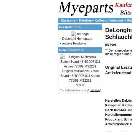
Startseite
»
Katalog
»
Kaffeevollautomat
»
De
Hersteller Info
DeLonghi 
Schlauch
-
DeLonghi Homepage
-
andere Produkte
[53769]
Neue Ersatzteile
** Der angegebene
diese folglich auc
Original Ersat
Original Multimedia Button
Artikelzustand
Board 48.4CD07.011 Aspire
7738G MS2261
9.90€
** Endkundenpreis zzgl.
Versand
Hersteller: DeLo
Kategorie: Kaffe
EAN: 0686641102
Herstellernumme
Produktart: Sch
Artikelzustand: