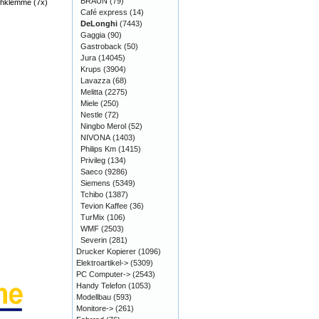
BRAUN
(79)
chklemme (7x)
Café express
(14)
DeLonghi
(7443)
Gaggia
(90)
Gastroback
(50)
Jura
(14045)
Krups
(3904)
Lavazza
(68)
Melitta
(2275)
Miele
(250)
Nestle
(72)
Ningbo Merol
(52)
NIVONA
(1403)
Philips Km
(1415)
Privileg
(134)
Saeco
(9286)
Siemens
(5349)
Tchibo
(1387)
Tevion Kaffee
(36)
TurMix
(106)
WMF
(2503)
Severin
(281)
Drucker Kopierer
(1096)
Elektroartikel->
(5309)
PC Computer->
(2543)
Handy Telefon
(1053)
Modellbau
(593)
Monitore->
(261)