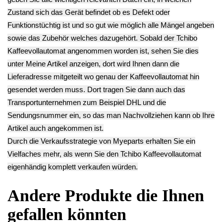
Tchibo 370635
Tchibo 370635
370635
12.90€
4.90€
14.90€
** Endkundenpreis
**
**
zzgl.
Versand
Endkundenpreis
Endkundenpreis
zzgl.
Versand
zzgl.
Versand
Deutsch / English
Ersatzteile suchen?
Verwenden Sie Stichworte, um ein Ersatzteil zu
finden.
erweiterte Suche
Hersteller
Kategorien
Schnäppchen
(16)
Notebook
(66091)
Kaffeevollautomat
->
(54295)
AEG
(1112)