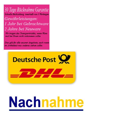
Zustand sich das Gerät befindet ob es Defekt oder
Funktionstüchtig ist und so gut wie möglich alle Mängel angeben
sowie das Zubehör welches dazugehört. Sobald der Tchibo
Kaffeevollautomat angenommen worden ist, sehen Sie dies
unter Meine Artikel anzeigen, dort wird Ihnen dann die
Lieferadresse mitgeteilt wo genau der Kaffeevollautomat hin
gesendet werden muss. Dort tragen Sie dann auch das
Transportunternehmen zum Beispiel DHL und die
Sendungsnummer ein, so das man Nachvollziehen kann ob Ihre
Artikel auch angekommen ist.
Durch die Verkaufsstrategie von Myeparts erhalten Sie ein
Vielfaches mehr, als wenn Sie den Tchibo Kaffeevollautomat
eigenhändig komplett verkaufen würden.
Andere Produkte die Ihnen
gefallen könnten
Schrauben Set
Satz Diverses