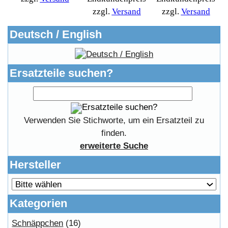
Kunden Werben
Mediadaten
FAQ Hilfe
Bewerbungen
Affiliates
Login
Information
FAQ
Copyright © 2026
Myeparts Handel Shop
Ersatzteile Gebrauchte Geldverdienen
Powered by
osCommerce