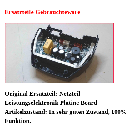
Funktion.
Hersteller: Tchibo
Kategorie: Kaffeevollautomat
EAN: 4064816504608
Herstellernummer: CJ-278M-P10
Produktart: Netzteil Leistungselektronik Platine Board
Artikelzustand: Gebrauchteware
Netzteil Leistungselektronik Platine Board Tchibo 370635.
Original Ersatzteil: Netzteil Leistungselektronik Platine
Board
Artikelzustand: In sehr guten Zustand, 100% Funktion.
Sofort lieferbar
Noch 1 Stück verfügbar / InStock