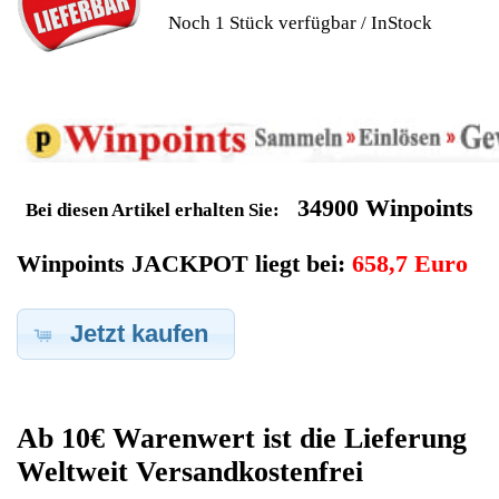
Geldverdienen durch Tchibo
Kaffeevollautomat
Ersatzteilegewinnung
Im Kundenbereich können Sie uns Ihren alten Tchibo
Kaffeevollautomat auch defekt zur Ersatzteilgewinnung
anbieten, dafür klicken Sie bei -Meine Verkäufe- auf Artikel
Anbieten. Dort können Sie dann Ihren Tchibo Kaffeevollautomat
den Sie gerne zu Ersatzteilegewinnung anbieten möchten
eintragen. Dort geben Sie den Kaffeevollautomat Name Tchibo
sowie die Modelnummer mit ein, bei der Artikelbeschreibung
geben Sie alle wichtigen relevanten Daten ein, in welchen