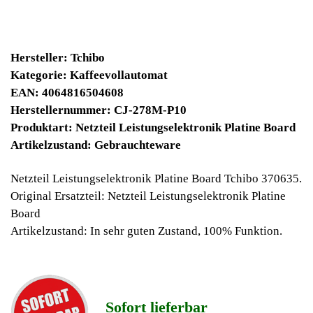
34900 Winpoints
Bei diesen Artikel erhalten Sie:
Winpoints JACKPOT liegt bei:
658,7 Euro
Jetzt kaufen
Ab 10€ Warenwert ist die Lieferung
Weltweit Versandkostenfrei