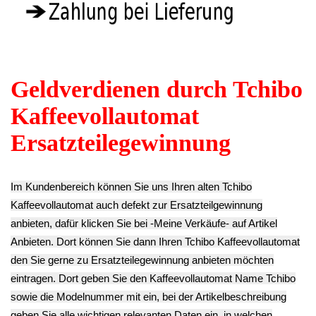
Wasser Schlauch
Tchibo 370635
Wasser Schlauch
Anschluss
9.90€
Anschluss
Kupplung Gummi
**
Kupplung L-Form
L-Stück Tchibo
Endkundenpreis
Tchibo 370635
370635
zzgl.
Versand
9.90€
6.90€
**
** Endkundenpreis
Endkundenpreis
zzgl.
Versand
zzgl.
Versand
Kaffee Auslauf
Gehäuse
Gehäuseteil
Wasser Schlauch
Abdeckung
Tchibo 370635
Anschluss
Blende Hinten
12.90€
Kupplung L-Stück
Tchibo 370635
**
Tchibo 370635
15.90€
Endkundenpreis
9.90€
**
zzgl.
Versand
** Endkundenpreis
Endkundenpreis
zzgl.
Versand
zzgl.
Versand
Kaffee Auslauf
Lüsterklemme
Kaffee Auslauf
Gehäuseteil Front
Anschluss Strom
innen Tchibo