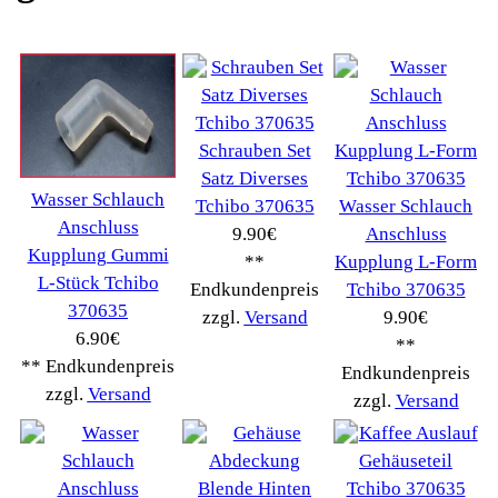
Ambiano
(29)
BIALETTI
(27)
Bosch
(2885)
BRAUN
(79)
Café express
(14)
DeLonghi
(7443)
Gaggia
(90)
Gastroback
(50)
Jura
(14045)
Krups
(3904)
Lavazza
(68)
Melitta
(2275)
Miele
(250)
Nestle
(72)
Ningbo Merol
(52)
NIVONA
(1403)
Philips Km
(1415)
Privileg
(134)
Saeco
(9286)
Siemens
(5349)
Tchibo
(1387)
Tevion Kaffee
(36)
TurMix
(106)
WMF
(2503)
Severin
(281)
Drucker Kopierer
(1096)