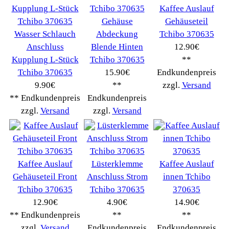
Elektroartikel->
(5309)
PC Computer->
(2543)
Handy Telefon
(1053)
Modellbau
(593)
Monitore->
(261)
Fahrrad
(76)
Autoteile->
(161)
Wir akzeptieren
Informationen
Liefer- & Versandkosten
Datenschutzerklärung
Unsere AGBs
Kontakt
Impressum
Widerrufsrecht
RMA & Service
Anteile
Winpoints