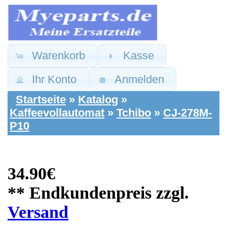
Warenkorb
Kasse
Ihr Konto
Anmelden
Startseite
»
Katalog
»
Kaffeevollautomat
»
Tchibo
»
CJ-278M-
P10
34.90€
** Endkundenpreis zzgl.
Versand
Tchibo Ersatzteile:
Netzteil
Leistungselektronik