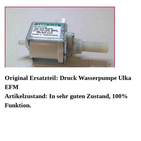
Hersteller: Tchibo
Kategorie: Kaffeevollautomat
EAN: 4064816005679
Herstellernummer: EP5FMGW/SP
Produktart: Druck Wasserpumpe
Artikelzustand: Gebrauchteware
Druck Wasserpumpe Ulka EFM Tchibo 370635. Original
Ersatzteil: Druck Wasserpumpe Ulka EFM
Artikelzustand: In sehr guten Zustand, 100% Funktion.
Nicht lieferbar / OutOfStock
Ausverkauft / Sold Out