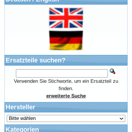
Anteile
Winpoints
Kunden Werben
Mediadaten
FAQ Hilfe
Bewerbungen
Affiliates
Login
Information
FAQ
Kostenloser Bannertausch von Myeparts.de
Copyright © 2026
Myeparts Handel Shop
Ersatzteile Gebrauchte Geldverdienen
Powered by
osCommerce