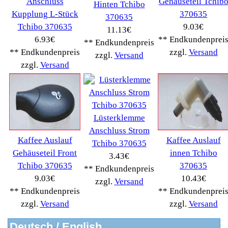
Severin
(281)
Drucker Kopierer
(1096)
Elektroartikel->
(5309)
PC Computer->
(2543)
Handy Telefon
(1053)
Modellbau
(593)
Monitore->
(261)
Fahrrad
(76)
Autoteile->
(161)
Wir akzeptieren
Informationen
Liefer- & Versandkosten
Datenschutzerklärung
Unsere AGBs
Kontakt
Impressum
Widerrufsrecht
RMA & Service