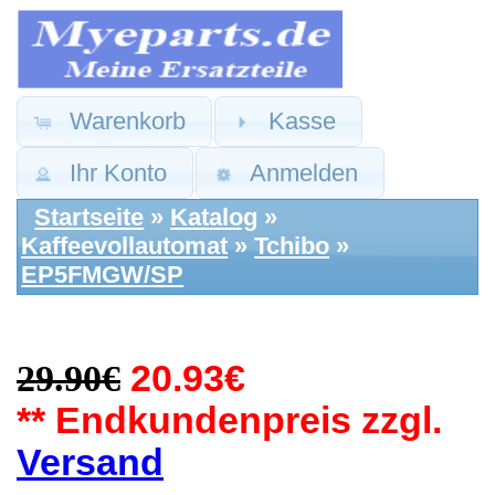
Warenkorb
Kasse
Ihr Konto
Anmelden
Startseite
»
Katalog
»
Kaffeevollautomat
»
Tchibo
»
EP5FMGW/SP
29.90€
20.93€
** Endkundenpreis zzgl.
Versand
Tchibo Ersatzteile:
Druck Wasserpumpe
Ulka EFM 370635