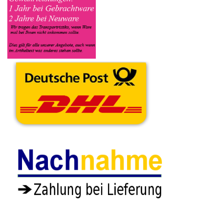
Kaffeevollautomat angenommen worden ist, sehen Sie dies
unter Meine Artikel anzeigen, dort wird Ihnen dann die
Lieferadresse mitgeteilt wo genau der Kaffeevollautomat hin
gesendet werden muss. Dort tragen Sie dann auch das
Transportunternehmen zum Beispiel DHL und die
Sendungsnummer ein, so das man Nachvollziehen kann ob Ihre
Artikel auch angekommen ist.
Durch die Verkaufsstrategie von Myeparts erhalten Sie ein
Vielfaches mehr, als wenn Sie den Tchibo Kaffeevollautomat
eigenhändig komplett verkaufen würden.
Andere Produkte die Ihnen
gefallen könnten
Wasser Schlauch
Schrauben Set Satz
Wasser Schlauch
Anschluss
Diverses Tchibo
Anschluss
Kupplung Gummi
370635
Kupplung L-Form
L-Stück Tchibo
6.93€
Tchibo 370635