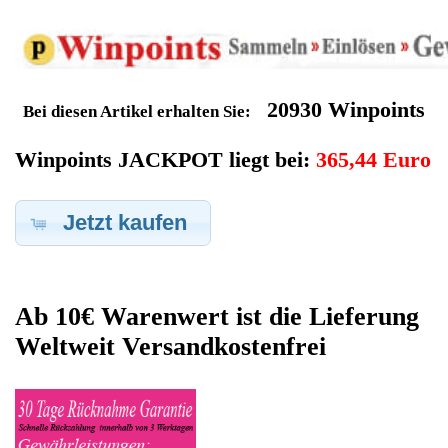
Geldverdienen durch Tchibo
Kaffeevollautomat
Ersatzteilegewinnung
Im Kundenbereich können Sie uns Ihren alten Tchibo
Kaffeevollautomat auch defekt zur Ersatzteilgewinnung
anbieten, dafür klicken Sie bei -Meine Verkäufe- auf Artikel
Anbieten. Dort können Sie dann Ihren Tchibo Kaffeevollautomat
den Sie gerne zu Ersatzteilegewinnung anbieten möchten
eintragen. Dort geben Sie den Kaffeevollautomat Name Tchibo
sowie die Modelnummer mit ein, bei der Artikelbeschreibung
geben Sie alle wichtigen relevanten Daten ein, in welchen
Zustand sich das Gerät befindet ob es Defekt oder
Funktionstüchtig ist und so gut wie möglich alle Mängel angeben
sowie das Zubehör welches dazugehört. Sobald der Tchibo