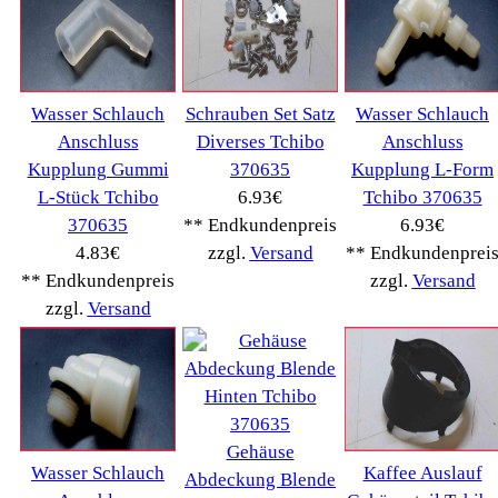
AEG
(1112)
Ambiano
(29)
BIALETTI
(27)
Bosch
(2885)
BRAUN
(79)
Café express
(14)
DeLonghi
(7443)
Gaggia
(90)
Gastroback
(50)
Jura
(14045)
Krups
(3904)
Lavazza
(68)
Melitta
(2275)
Miele
(250)
Nestle
(72)
Ningbo Merol
(52)
NIVONA
(1403)
Philips Km
(1415)
Privileg
(134)
Saeco
(9286)
Siemens
(5349)
Tchibo
(1387)
Tevion Kaffee
(36)
TurMix
(106)
WMF
(2503)