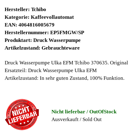
20930 Winpoints
Bei diesen Artikel erhalten Sie:
Winpoints JACKPOT liegt bei:
365,44 Euro
Jetzt kaufen
Ab 10€ Warenwert ist die Lieferung
Weltweit Versandkostenfrei