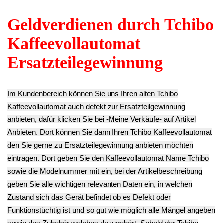
370635
** Endkundenpreis
6.93€
4.83€
zzgl.
Versand
** Endkundenpreis
** Endkundenpreis
zzgl.
Versand
zzgl.
Versand
Gehäuse
Wasser Schlauch
Kaffee Auslauf
Abdeckung Blende
Anschluss
Gehäuseteil Tchibo
Hinten Tchibo
Kupplung L-Stück
370635
370635
Tchibo 370635
9.03€
11.13€
6.93€
** Endkundenpreis
** Endkundenpreis
** Endkundenpreis
zzgl.
Versand
zzgl.
Versand
zzgl.
Versand
Lüsterklemme
Anschluss Strom
Kaffee Auslauf
Kaffee Auslauf
Tchibo 370635
Gehäuseteil Front
innen Tchibo
3.43€
Tchibo 370635
370635
** Endkundenpreis
9.03€
10.43€
zzgl.
Versand