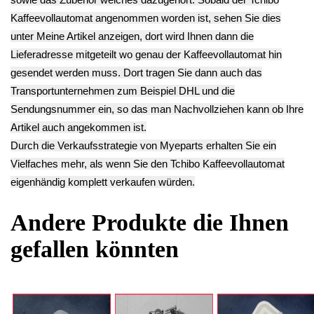
** Endkundenpreis
** Endkundenpreis
zzgl.
Versand
zzgl.
Versand
Deutsch / English
Ersatzteile suchen?
Verwenden Sie Stichworte, um ein Ersatzteil zu
finden.
erweiterte Suche
Hersteller
Kategorien
Schnäppchen
(16)
Notebook
(66091)
Kaffeevollautomat
->
(54295)