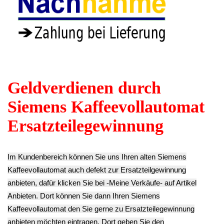
Schrauben Set Satz
Wasser Schlauch
Mühlwerk Gehäuse
Diverse EQ.3 S300
Set Satz EQ.3 S300
Unterteil EQ.3
CTES35A
CTES35A
S300 CTES35A
Ti303503DE -2
Ti303503DE -2
Ti303503DE -2
9.90€
12.90€
19.90€
** Endkundenpreis
** Endkundenpreis
** Endkundenpreis
zzgl.
Versand
zzgl.
Versand
zzgl.
Versand
Mühlwerk Gehäuse
Mühlwerk Zahnrad
Mühlwerk Gehäuse
Mahlscheibe
EQ.3 S300
Motorteil EQ.3
Halterung EQ.3
CTES35A
S300 CTES35A
S300 CTES35A
Ti303503DE -2
Ti303503DE -2
Ti303503DE -2
12.90€
24.90€
19.90€
** Endkundenpreis
** Endkundenpreis
** Endkundenpreis
zzgl.
Versand
zzgl.
Versand
zzgl.
Versand