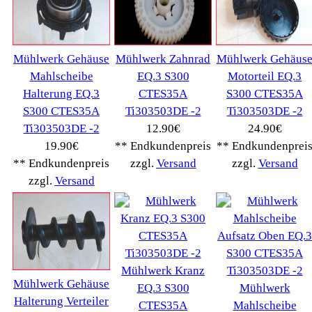
Tevion Kaffee
(36)
TurMix
(106)
WMF
(2503)
Severin
(281)
Drucker Kopierer
(1096)
Elektroartikel->
(5309)
PC Computer->
(2543)
Handy Telefon
(1053)
Modellbau
(593)
Monitore->
(261)
Fahrrad
(76)
Autoteile->
(161)
Wir akzeptieren
Informationen
Liefer- & Versandkosten
Datenschutzerklärung
Unsere AGBs
Kontakt