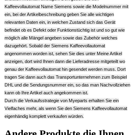
Mühlwerk Kranz
Mühlwerk Gehäuse
EQ.3 S300
Mühlwerk
Halterung Verteiler
CTES35A
Mahlscheibe
EQ.3 S300
Ti303503DE -2
Aufsatz Oben EQ.3
CTES35A
14.90€
S300 CTES35A
Ti303503DE -2
** Endkundenpreis
Ti303503DE -2
12.90€
zzgl.
Versand
18.90€
** Endkundenpreis
** Endkundenpreis
zzgl.
Versand
zzgl.
Versand
Deutsch / English
Ersatzteile suchen?
Verwenden Sie Stichworte, um ein Ersatzteil zu
finden.
erweiterte Suche
Hersteller
Kategorien