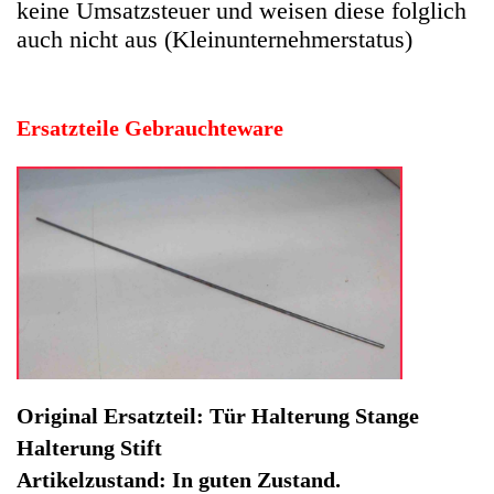
Original Ersatzteil: Tür Halterung Stange
Halterung Stift
Artikelzustand: In guten Zustand.
Hersteller: Siemens
Kategorie: Kaffeevollautomat
EAN: 4064816355989
Herstellernummer: 96002
Produktart: Tür Halterung Stange Halterung Stift
Artikelzustand: Gebrauchteware
Tür Halterung Stange Halterung Stift EQ.3 S300 CTES35A
Ti303503DE -2. Original Ersatzteil: Tür Halterung Stange
Halterung Stift
Artikelzustand: In guten Zustand.
Sofort lieferbar
Noch 1 Stück verfügbar / InStock