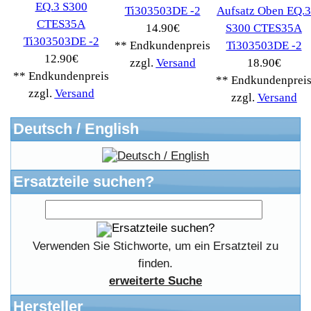
Impressum
Widerrufsrecht
RMA & Service
Anteile
Winpoints
Kunden Werben
Mediadaten
FAQ Hilfe
Bewerbungen
Affiliates
Login
Information
FAQ
Copyright © 2026
Myeparts Handel Shop
Ersatzteile Gebrauchte Geldverdienen
Powered by
osCommerce