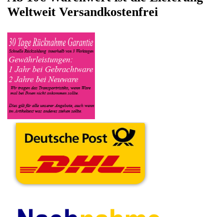
Kaffeevollautomat Name Siemens sowie die Modelnummer mit
ein, bei der Artikelbeschreibung geben Sie alle wichtigen
relevanten Daten ein, in welchen Zustand sich das Gerät
befindet ob es Defekt oder Funktionstüchtig ist und so gut wie
möglich alle Mängel angeben sowie das Zubehör welches
dazugehört. Sobald der Siemens Kaffeevollautomat
angenommen worden ist, sehen Sie dies unter Meine Artikel
anzeigen, dort wird Ihnen dann die Lieferadresse mitgeteilt wo
genau der Kaffeevollautomat hin gesendet werden muss. Dort
tragen Sie dann auch das Transportunternehmen zum Beispiel
DHL und die Sendungsnummer ein, so das man Nachvollziehen
kann ob Ihre Artikel auch angekommen ist.
Durch die Verkaufsstrategie von Myeparts erhalten Sie ein
Vielfaches mehr, als wenn Sie den Siemens Kaffeevollautomat
eigenhändig komplett verkaufen würden.
Andere Produkte die Ihnen
gefallen könnten