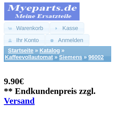
Warenkorb
Kasse
Ihr Konto
Anmelden
Startseite
»
Katalog
»
Kaffeevollautomat
»
Siemens
»
96002
9.90€
** Endkundenpreis zzgl.
Versand
Siemens Ersatzteile:
Tür Halterung
Stange Halterung