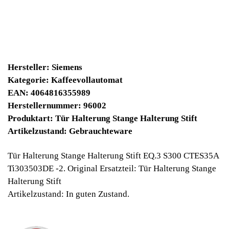
9900 Winpoints
Bei diesen Artikel erhalten Sie:
Winpoints JACKPOT liegt bei:
661,03 Euro
Jetzt kaufen
Ab 10€ Warenwert ist die Lieferung
Weltweit Versandkostenfrei