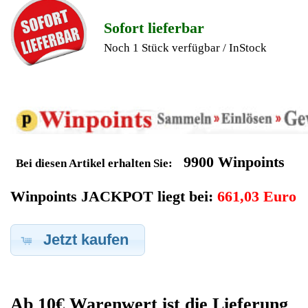
Geldverdienen durch
Siemens Kaffeevollautomat
Ersatzteilegewinnung
Im Kundenbereich können Sie uns Ihren alten Siemens
Kaffeevollautomat auch defekt zur Ersatzteilgewinnung
anbieten, dafür klicken Sie bei -Meine Verkäufe- auf Artikel
Anbieten. Dort können Sie dann Ihren Siemens
Kaffeevollautomat den Sie gerne zu Ersatzteilegewinnung
anbieten möchten eintragen. Dort geben Sie den