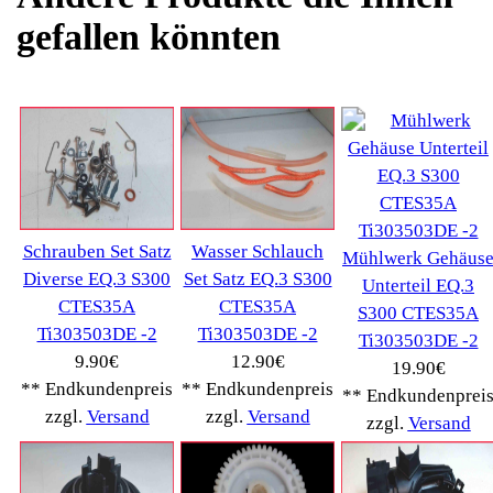
Schnäppchen
(16)
Notebook
(66091)
Kaffeevollautomat
->
(54295)
AEG
(1112)
Ambiano
(29)
BIALETTI
(27)
Bosch
(2885)
BRAUN
(79)
Café express
(14)
DeLonghi
(7443)
Gaggia
(90)
Gastroback
(50)
Jura
(14045)
Krups
(3904)
Lavazza
(68)
Melitta
(2275)
Miele
(250)
Nestle
(72)
Ningbo Merol
(52)
NIVONA
(1403)
Philips Km
(1415)
Privileg
(134)
Saeco
(9286)
Siemens
(5349)
Tchibo
(1387)