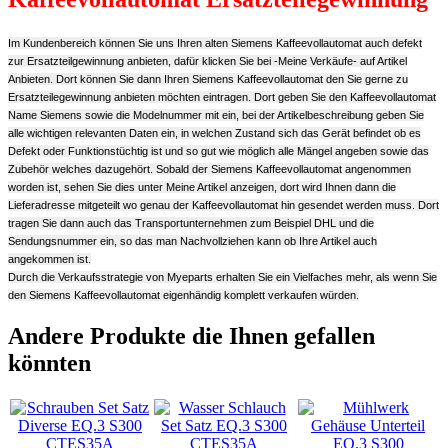
Im Kundenbereich können Sie uns Ihren alten Siemens Kaffeevollautomat auch defekt
zur Ersatzteilgewinnung anbieten, dafür klicken Sie bei -Meine Verkäufe- auf Artikel
Anbieten. Dort können Sie dann Ihren Siemens Kaffeevollautomat den Sie gerne zu
Ersatzteilegewinnung anbieten möchten eintragen. Dort geben Sie den Kaffeevollautomat
Name Siemens sowie die Modelnummer mit ein, bei der Artikelbeschreibung geben Sie
alle wichtigen relevanten Daten ein, in welchen Zustand sich das Gerät befindet ob es
Defekt oder Funktionstüchtig ist und so gut wie möglich alle Mängel angeben sowie das
Zubehör welches dazugehört. Sobald der Siemens Kaffeevollautomat angenommen
worden ist, sehen Sie dies unter Meine Artikel anzeigen, dort wird Ihnen dann die
Lieferadresse mitgeteilt wo genau der Kaffeevollautomat hin gesendet werden muss. Dort
tragen Sie dann auch das Transportunternehmen zum Beispiel DHL und die
Sendungsnummer ein, so das man Nachvollziehen kann ob Ihre Artikel auch
angekommen ist.
Durch die Verkaufsstrategie von Myeparts erhalten Sie ein Vielfaches mehr, als wenn Sie
den Siemens Kaffeevollautomat eigenhändig komplett verkaufen würden.
Andere Produkte die Ihnen gefallen
könnten