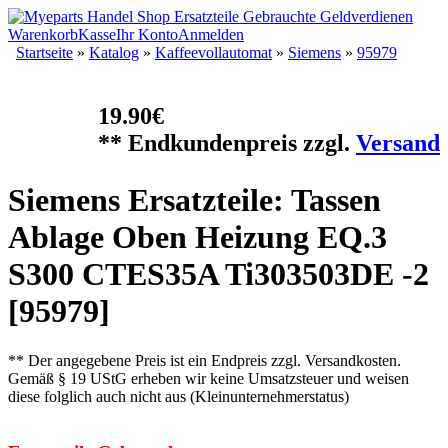
Warenkorb
Kasse
Ihr Konto
Anmelden
Startseite
»
Katalog
»
Kaffeevollautomat
»
Siemens
»
95979
19.90€
** Endkundenpreis zzgl.
Versand
Siemens Ersatzteile: Tassen
Ablage Oben Heizung EQ.3
S300 CTES35A Ti303503DE -2
[95979]
** Der angegebene Preis ist ein Endpreis zzgl. Versandkosten.
Gemäß § 19 UStG erheben wir keine Umsatzsteuer und weisen
diese folglich auch nicht aus (Kleinunternehmerstatus)