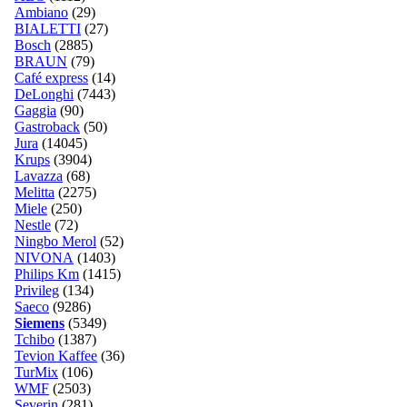
Ambiano
(29)
BIALETTI
(27)
Bosch
(2885)
BRAUN
(79)
Café express
(14)
DeLonghi
(7443)
Gaggia
(90)
Gastroback
(50)
Jura
(14045)
Krups
(3904)
Lavazza
(68)
Melitta
(2275)
Miele
(250)
Nestle
(72)
Ningbo Merol
(52)
NIVONA
(1403)
Philips Km
(1415)
Privileg
(134)
Saeco
(9286)
Siemens
(5349)
Tchibo
(1387)
Tevion Kaffee
(36)
TurMix
(106)
WMF
(2503)
Severin
(281)