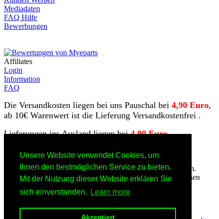
Mediadaten
FAQ Hilfe
Bewerbungen
Affiliates
Login
Information
FAQ
Die Versandkosten liegen bei uns Pauschal bei
4,90 Euro
,
ab 10€ Warenwert ist die Lieferung Versandkostenfrei .
Lieferungen ins Ausland liegen bei
4,90 Euro.
Unsere Website verwendet Cookies, um
Ihnen den bestmöglichen Service zu bieten.
** Der angegebene Preis ist ein Endpreis zzgl. Versandkosten.
Gemäß § 19 UStG erheben wir keine Umsatzsteuer und weisen
Mit der Nutzung dieser Website erklären Sie
diese folglich auch nicht aus (Kleinunternehmerstatus)
sich einverstanden.
Learn more
Akzeptiert