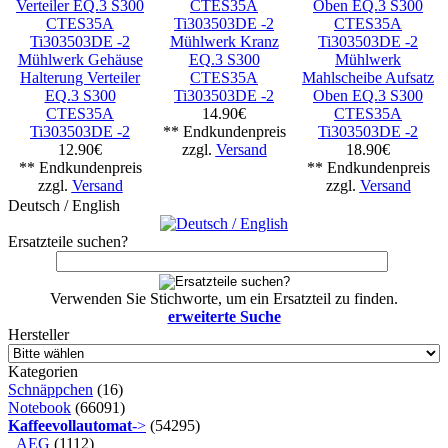
Mühlwerk Kranz
Mühlwerk Gehäuse
EQ.3 S300
Mühlwerk
Halterung Verteiler
CTES35A
Mahlscheibe Aufsatz
EQ.3 S300
Ti303503DE -2
Oben EQ.3 S300
CTES35A
14.90€
CTES35A
Ti303503DE -2
** Endkundenpreis
Ti303503DE -2
12.90€
zzgl.
Versand
18.90€
** Endkundenpreis
** Endkundenpreis
zzgl.
Versand
zzgl.
Versand
Deutsch / English
Ersatzteile suchen?
Verwenden Sie Stichworte, um ein Ersatzteil zu finden.
erweiterte Suche
Hersteller
Kategorien
Schnäppchen
(16)
Notebook
(66091)
Kaffeevollautomat
->
(54295)
AEG
(1112)