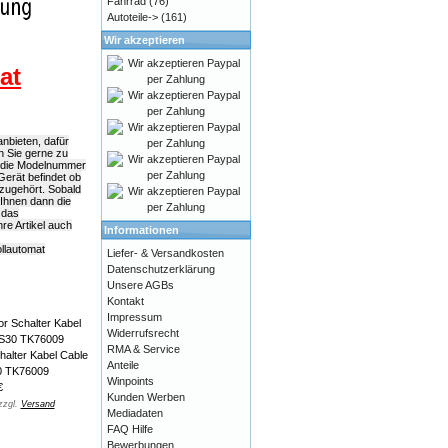
Fahrrad
(76)
Autoteile->
(161)
Wir akzeptieren
at
nbieten, dafür
n Sie gerne zu
e die Modelnummer
Gerät befindet ob
azugehört. Sobald
 Ihnen dann die
 das
e Artikel auch
Informationen
ollautomat
Liefer- & Versandkosten
Datenschutzerklärung
Unsere AGBs
Kontakt
Impressum
Widerrufsrecht
RMA & Service
halter Kabel Cable
Anteile
0 TK76009
Winpoints
€
Kunden Werben
zzgl.
Versand
Mediadaten
FAQ Hilfe
Bewerbungen