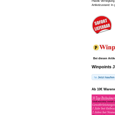
Plastik Verrieglun
Artikelzustand: In
Bei diesen Artik
Winpoints J
Jetzt kaufen
Ab 10€ Warenwe