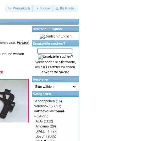
Warenkorb
Kasse
Ihr Konto
Deutsch / English
preis zzgl.
Versand
Ersatzteile suchen?
euer und weisen
Verwenden Sie Stichworte,
um ein Ersatzteil zu finden.
re
erweiterte Suche
Hersteller
Kategorien
Schnäppchen
(16)
Notebook
(66091)
Kaffeevollautomat
-
>
(54295)
AEG
(1112)
Ambiano
(29)
BIALETTI
(27)
Bosch
(2885)