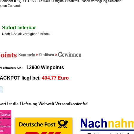
g Schieber II EQ.7 CTES30 TK76009. Original Ersatzteil: Plastik Verrieglung Schieber II
 guten Zustand.
Sofort lieferbar
Noch 1 Stück verfügbar / InStock
12900 Winpoints
el erhalten Sie:
ACKPOT liegt bei:
404,77 Euro
rt ist die Lieferung Weltweit Versandkostenfrei