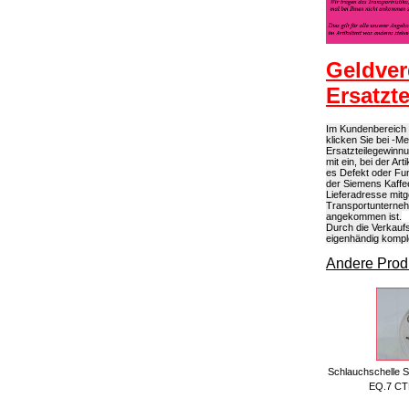
Geldver
Ersatzt
Im Kundenbereich k
klicken Sie bei -M
Ersatzteilegewinn
mit ein, bei der A
es Defekt oder Fun
der Siemens Kaffee
Lieferadresse mitg
Transportunterneh
angekommen ist.
Durch die Verkaufs
eigenhändig kompl
Andere Produ
Schlauchschelle 
EQ.7 CT