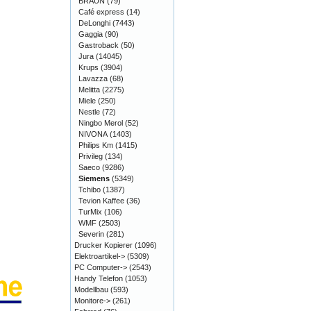
BRAUN
(79)
Café express
(14)
DeLonghi
(7443)
Gaggia
(90)
Gastroback
(50)
Jura
(14045)
Krups
(3904)
Lavazza
(68)
Melitta
(2275)
Miele
(250)
Nestle
(72)
Ningbo Merol
(52)
NIVONA
(1403)
Philips Km
(1415)
Privileg
(134)
Saeco
(9286)
Siemens
(5349)
Tchibo
(1387)
Tevion Kaffee
(36)
TurMix
(106)
WMF
(2503)
Severin
(281)
Drucker Kopierer
(1096)
Elektroartikel->
(5309)
PC Computer->
(2543)
Handy Telefon
(1053)
Modellbau
(593)
Monitore->
(261)