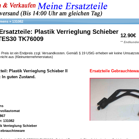
emens
»
131082
rsatzteile: Plastik Verrieglung Schieber
12.90€
CTES30 TK76009
** Endkunden
 Preis ist ein Endpreis zzgl. Versandkosten. Gemäß § 19 UStG erheben wir keine Umsatzst
h nicht aus (Kleinunternehmerstatus)
teil: Plastik Verrieglung Schieber II
Ersatzteile Gebrauchtewa
: In guten Zustand.
ens
evollautomat
867
r: 131082
ik Verrieglung Schieber
 Gebrauchteware