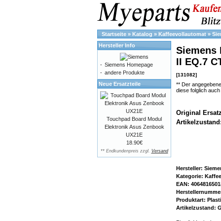
Startseite
»
Katalog
»
Kaffeevollautomat
»
Si
Hersteller Info
Siemens E
II EQ.7 
-
Siemens Homepage
-
andere Produkte
[131082]
Neue Ersatzteile
** Der angegebene
diese folglich auc
Original Ersatz
Touchpad Board Modul
Artikelzustand
Elektronik Asus Zenbook
UX21E
18.90€
** Endkundenpreis zzgl.
Versand
Hersteller: Siem
Kategorie: Kaffe
EAN: 4064816501
Herstellernumme
Produktart: Plast
Artikelzustand: