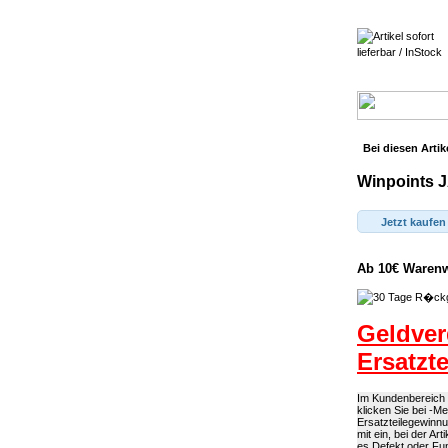
Bei diesen Artik
Winpoints J
Jetzt kaufen
Ab 10€ Warenwe
Geldver
Ersatzt
Im Kundenbereich k
klicken Sie bei -M
Ersatzteilegewinn
mit ein, bei der A
es Defekt oder Fun