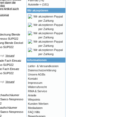
Fahrrad
(76)
hnen dann die
Autoteile->
(161)
 das
e Artikel auch
Wir akzeptieren
automat
ung Blende Deckel
so SUP022
zzgl.
Versand
Informationen
Liefer- & Versandkosten
e Fach Einsatz
Datenschutzerklärung
so SUP022
Unsere AGBs
Kontakt
zzgl.
Versand
Impressum
Widerrufsrecht
RMA & Service
Anteile
Winpoints
Kunden Werben
haufschäumer
Mediadaten
 Saeco Nespresso
FAQ Hilfe
2
Bewerbungen