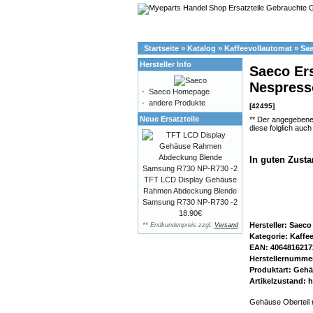
Startseite
»
Katalog
»
Kaffeevollautomat
»
Sa
Hersteller Info
Saeco Ers
Nespress
-
Saeco Homepage
-
andere Produkte
[42495]
Neue Ersatzteile
** Der angegebene
diese folglich auc
In guten Zust
TFT LCD Display Gehäuse
Rahmen Abdeckung Blende
Samsung R730 NP-R730 -2
18.90€
Hersteller: Saeco
** Endkundenpreis zzgl.
Versand
Kategorie: Kaffe
EAN: 4064816217
Herstellernumme
Produktart: Gehä
Artikelzustand: 
Gehäuse Oberteil 