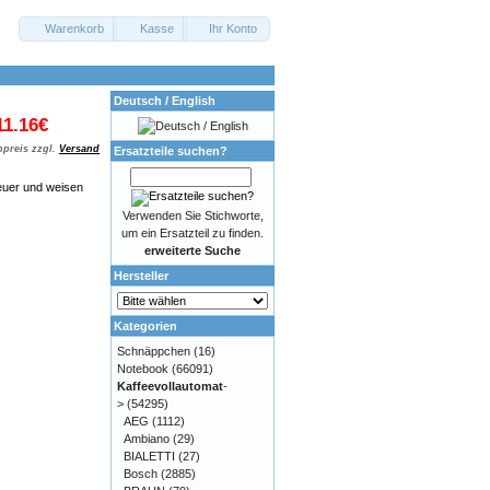
Warenkorb
Kasse
Ihr Konto
Deutsch / English
11.16€
preis zzgl.
Versand
Ersatzteile suchen?
euer und weisen
Verwenden Sie Stichworte,
um ein Ersatzteil zu finden.
erweiterte Suche
Hersteller
Kategorien
Schnäppchen
(16)
Notebook
(66091)
Kaffeevollautomat
-
>
(54295)
AEG
(1112)
Ambiano
(29)
BIALETTI
(27)
Bosch
(2885)