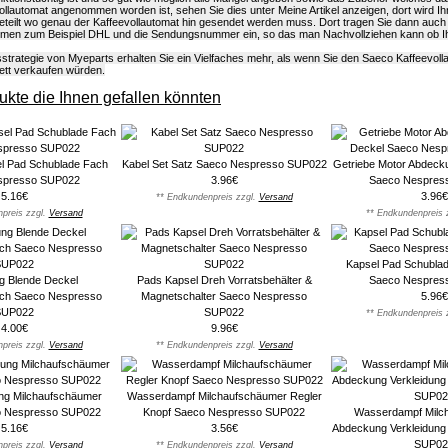
llautomat angenommen worden ist, sehen Sie dies unter Meine Artikel anzeigen, dort wird I
eteilt wo genau der Kaffeevollautomat hin gesendet werden muss. Dort tragen Sie dann auch
men zum Beispiel DHL und die Sendungsnummer ein, so das man Nachvollziehen kann ob Ihr
strategie von Myeparts erhalten Sie ein Vielfaches mehr, als wenn Sie den Saeco Kaffeevoll
ett verkaufen würden.
kte die Ihnen gefallen könnten
el Pad Schublade Fach
Kabel Set Satz Saeco Nespresso SUP022
Getriebe Motor Abdeck
spresso SUP022
3.96€
Saeco Nespres
5.16€
3.96€
** Endkundenpreis zzgl.
Versand
preis zzgl.
Versand
** Endkundenpreis 
Kapsel Pad Schublad
g Blende Deckel
Pads Kapsel Dreh Vorratsbehälter &
Saeco Nespres
ch Saeco Nespresso
Magnetschalter Saeco Nespresso
5.96€
SUP022
SUP022
** Endkundenpreis 
4.00€
9.96€
preis zzgl.
Versand
** Endkundenpreis zzgl.
Versand
ung Milchaufschäumer
Wasserdampf Milchaufschäumer Regler
o Nespresso SUP022
Knopf Saeco Nespresso SUP022
Wasserdampf Milc
5.16€
3.56€
Abdeckung Verkleidung
SUP02
preis zzgl.
Versand
** Endkundenpreis zzgl.
Versand