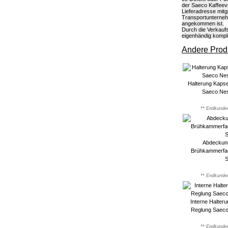
der Saeco Kaffeevo
Lieferadresse mitg
Transportunterneh
angekommen ist.
Durch die Verkaufs
eigenhändig kompl
Andere Produ
Halterung Kaps
Saeco Ne
** Endkunden
Abdeckun
Brühkammerfa
** Endkunden
Interne Halter
Reglung Saec
** Endkunden