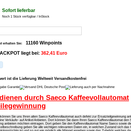
Sofort lieferbar
Noch 1 Stück verfügbar / InStock
11160 Winpoints
el erhalten Sie:
ACKPOT liegt bei:
362,41 Euro
rt ist die Lieferung Weltweit Versandkostenfrei
dienen durch Saeco Kaffeevollautomat
eilegewinnung
önnen Sie uns Ihren alten Saeco Kaffeevollautomat auch defekt zur Ersatzteilgewinnung anb
eine Verkäufe- auf Artikel Anbieten. Dort können Sie dann Ihren Saeco Kaffeevollautomat den 
ung anbieten möchten eintragen. Dort geben Sie den Kaffeevollautomat Name Saeco sowie 
rtikelbeschreibung geben Sie alle wichtigen relevanten Daten ein, in welchen Zustand sich das 
ktionstüchtig ist und so gut wie möglich alle Mängel angeben sowie das Zubehör welches d