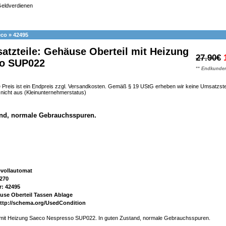
eco
»
42495
atzteile: Gehäuse Oberteil mit Heizung
27.90€
o SUP022
** Endkunden
 Preis ist ein Endpreis zzgl. Versandkosten. Gemäß § 19 UStG erheben wir keine Umsatzst
h nicht aus (Kleinunternehmerstatus)
and, normale Gebrauchsspuren.
evollautomat
270
r: 42495
use Oberteil Tassen Ablage
http://schema.org/UsedCondition
mit Heizung Saeco Nespresso SUP022. In guten Zustand, normale Gebrauchsspuren.