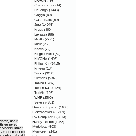
BRAUN
(79)
Café express
(14)
DeLonghi
(7443)
Gaggia
(90)
Gastroback
(50)
Jura
(14045)
Krups
(3904)
Lavazza
(68)
Melitta
(2275)
Miele
(250)
Nestle
(72)
Ningbo Merol
(52)
NIVONA
(1403)
Philips Km
(1415)
Privileg
(134)
Saeco
(9286)
Siemens
(5349)
Tchibo
(1387)
Tevion Kaffee
(36)
TurMix
(106)
WMF
(2503)
Severin
(281)
Drucker Kopierer
(1096)
Elektroartikel->
(5309)
PC Computer->
(2543)
ieten, dafür
Handy Telefon
(1053)
Sie gerne zu
Modellbau
(593)
die Modelnummer
Monitore->
(261)
Gerät befindet ob
azugehört. Sobald