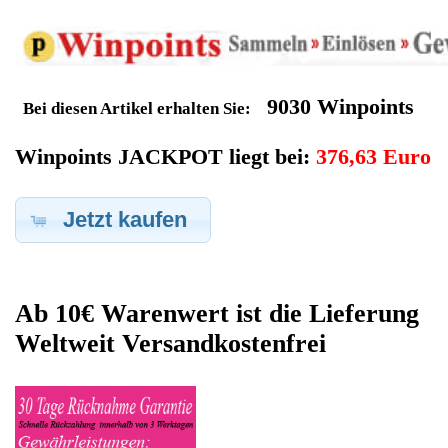
Geldverdienen durch SGL
Kaffeevollautomat
Ersatzteilegewinnung
Im Kundenbereich können Sie uns Ihren alten SGL
Kaffeevollautomat auch defekt zur Ersatzteilgewinnung
anbieten, dafür klicken Sie bei -Meine Verkäufe- auf Artikel
Anbieten. Dort können Sie dann Ihren SGL Kaffeevollautomat
den Sie gerne zu Ersatzteilegewinnung anbieten möchten
eintragen. Dort geben Sie den Kaffeevollautomat Name SGL
sowie die Modelnummer mit ein, bei der Artikelbeschreibung
geben Sie alle wichtigen relevanten Daten ein, in welchen
Zustand sich das Gerät befindet ob es Defekt oder
Funktionstüchtig ist und so gut wie möglich alle Mängel angeben
sowie das Zubehör welches dazugehört. Sobald der SGL