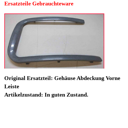
Hersteller: SGL
Kategorie: Kaffeevollautomat
EAN: 4064816508453
Herstellernummer: 133482
Produktart: Gehäuse Abdeckung Vorne
Artikelzustand: Gebrauchteware
Gehäuse Abdeckung Vorne Leiste SGL Easy 906151.
Original Ersatzteil: Gehäuse Abdeckung Vorne Leiste
Artikelzustand: In guten Zustand.
Sofort lieferbar
Noch 1 Stück verfügbar / InStock