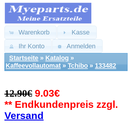
Warenkorb
Kasse
Ihr Konto
Anmelden
Startseite
»
Katalog
»
Kaffeevollautomat
»
Tchibo
»
133482
12.90€
9.03€
** Endkundenpreis zzgl.
Versand
SGL Ersatzteile:
Gehäuse Abdeckung
Vorne Leiste Easy