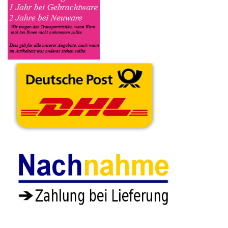
Kaffeevollautomat angenommen worden ist, sehen Sie dies
unter Meine Artikel anzeigen, dort wird Ihnen dann die
Lieferadresse mitgeteilt wo genau der Kaffeevollautomat hin
gesendet werden muss. Dort tragen Sie dann auch das
Transportunternehmen zum Beispiel DHL und die
Sendungsnummer ein, so das man Nachvollziehen kann ob Ihre
Artikel auch angekommen ist.
Durch die Verkaufsstrategie von Myeparts erhalten Sie ein
Vielfaches mehr, als wenn Sie den SGL Kaffeevollautomat
eigenhändig komplett verkaufen würden.
Andere Produkte die Ihnen
gefallen könnten
Wasser Schlauch
Gummi Dichtungen
Gummi Halterung
Set Satz SGL Easy
Auslauf 35mm SGL
Befestigung Pumpe
906151
Easy 906151
SGL Easy 906151
10.43€
6.23€
5.53€