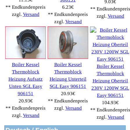
Handy Telefon
(1053)
Modellbau
(593)
Monitore->
(261)
Fahrrad
(76)
Autoteile->
(161)
Wir akzeptieren
Informationen
Liefer- & Versandkosten
Datenschutzerklärung
Unsere AGBs
Kontakt
Impressum
Widerrufsrecht
RMA & Service
Anteile
Winpoints
Kunden Werben
Mediadaten