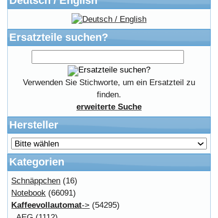
FAQ Hilfe
Bewerbungen
Affiliates
Login
Information
FAQ
Copyright © 2026
Myeparts Handel Shop
Ersatzteile Gebrauchte Geldverdienen
Powered by
osCommerce