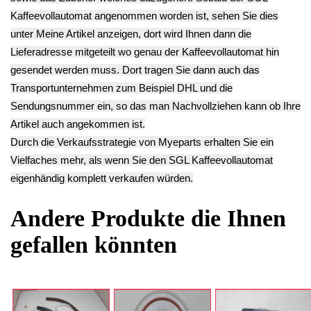
** Endkundenpreis
zzgl.
Versand
** Endkundenpreis
zzgl.
Versand
zzgl.
Versand
Deutsch / English
Ersatzteile suchen?
Verwenden Sie Stichworte, um ein Ersatzteil zu
finden.
erweiterte Suche
Hersteller
Kategorien
Schnäppchen
(16)
Notebook
(66091)
Kaffeevollautomat
->
(54295)
AEG
(1112)
Ambiano
(29)
BIALETTI
(27)
Bosch
(2885)