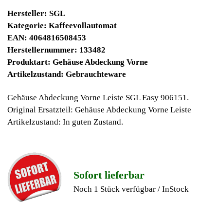
9030 Winpoints
Bei diesen Artikel erhalten Sie:
Winpoints JACKPOT liegt bei:
376,63 Euro
Jetzt kaufen
Ab 10€ Warenwert ist die Lieferung
Weltweit Versandkostenfrei