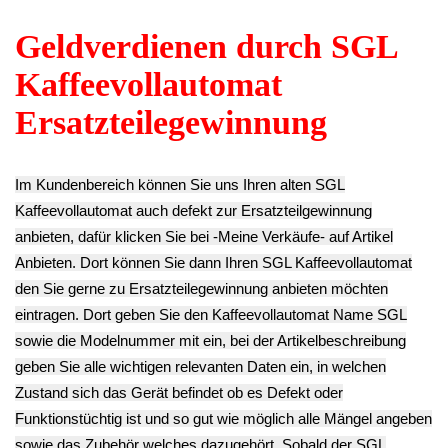
** Endkundenpreis
** Endkundenpreis
** Endkundenpreis
zzgl.
Versand
zzgl.
Versand
zzgl.
Versand
Gummi Dichtungen
Wasserstand
Kaffee Auslauf
Boiler Heizung
Sensor Fühler SGL
Stutzen Vorne L-
80mm SGL Easy
Easy 906151
Stück SGL Easy
906151
11.13€
906151
9.03€
** Endkundenpreis
6.23€
** Endkundenpreis
zzgl.
Versand
** Endkundenpreis
zzgl.
Versand
zzgl.
Versand
Boiler Kessel
Boiler Kessel
Boiler Kessel
Thermoblock
Thermoblock
Thermoblock
Heizung Aufsatz
Heizung Unterteil
Heizung Oberteil
Unten SGL Easy
SGL Easy 906151
230V 1200W SGL
906151
20.93€
Easy 906151
20.93€
** Endkundenpreis
104.93€