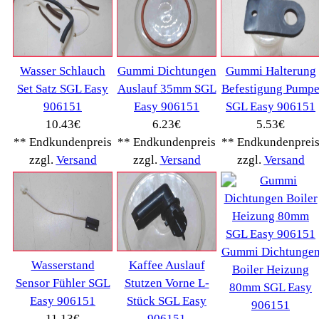
BRAUN
(79)
Café express
(14)
DeLonghi
(7443)
Gaggia
(90)
Gastroback
(50)
Jura
(14045)
Krups
(3904)
Lavazza
(68)
Melitta
(2275)
Miele
(250)
Nestle
(72)
Ningbo Merol
(52)
NIVONA
(1403)
Philips Km
(1415)
Privileg
(134)
Saeco
(9286)
Siemens
(5349)
Tchibo
(1387)
Tevion Kaffee
(36)
TurMix
(106)
WMF
(2503)
Severin
(281)
Drucker Kopierer
(1096)
Elektroartikel->
(5309)
PC Computer->
(2543)