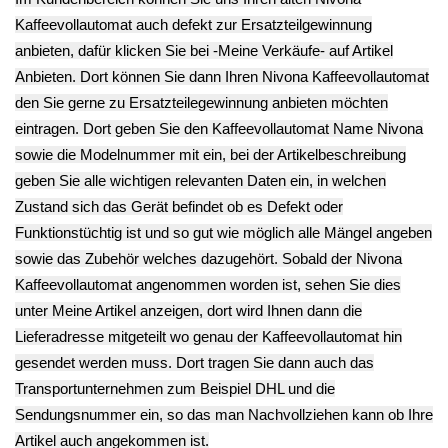
6.23€
NICR 769
**
**
6.23€
Endkundenpreis
Endkundenpreis
**
zzgl.
Versand
zzgl.
Versand
Endkundenpreis
zzgl.
Versand
Schrauben Set
Kabel Satz Set
Satz Diverse
Diverse
CafeRomatica 573
Wasser Schlauch
CafeRomatica 573
NICR 769
Anschluss
NICR 769
9.03€
Kupplung (002)
9.03€
**
CafeRomatica 573
**
Endkundenpreis
NICR 769
Endkundenpreis
zzgl.
Versand
6.23€
zzgl.
Versand
**
Endkundenpreis
zzgl.
Versand
Gehäuse