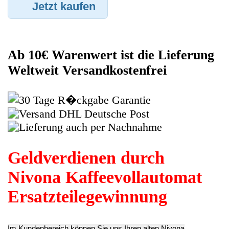
Kaffeevollautomat angenommen worden ist, sehen Sie dies
unter Meine Artikel anzeigen, dort wird Ihnen dann die
Lieferadresse mitgeteilt wo genau der Kaffeevollautomat hin
gesendet werden muss. Dort tragen Sie dann auch das
Transportunternehmen zum Beispiel DHL und die
Sendungsnummer ein, so das man Nachvollziehen kann ob Ihre
Artikel auch angekommen ist.
Durch die Verkaufsstrategie von Myeparts erhalten Sie ein
Vielfaches mehr, als wenn Sie den Nivona Kaffeevollautomat
eigenhändig komplett verkaufen würden.
Andere Produkte die Ihnen
gefallen könnten
Wasser Schlauch
Schlauchschelle
Gummi
Set Satz 3er
Schlauchklemme
Dichtungen
CafeRomatica 573
CafeRomatica 573
Diverse
NICR 769
NICR 769
CafeRomatica 573
9.03€