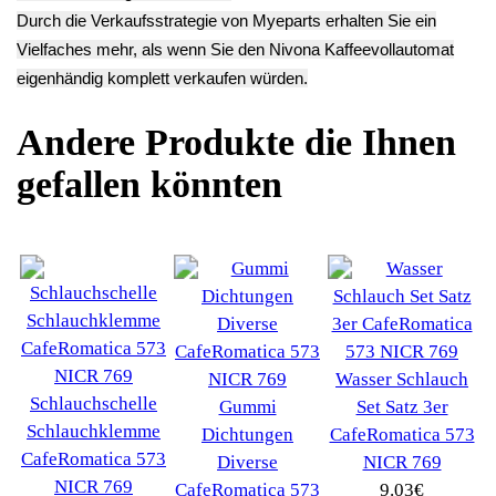
Abdeckung Oben
Plastik
Abdeckung
CafeRomatica 573
Gehäuseteil
Blende Oben
NICR 769
Abdeckung Boiler
Wassertank
11.13€
CafeRomatica 573
CafeRomatica 573
**
NICR 769
NICR 769
Endkundenpreis
6.93€
11.13€
zzgl.
Versand
**
**
Endkundenpreis
Endkundenpreis
zzgl.
Versand
zzgl.
Versand
Deutsch / English
Ersatzteile suchen?
Verwenden Sie Stichworte, um ein Ersatzteil zu
finden.
erweiterte Suche
Hersteller
Kategorien