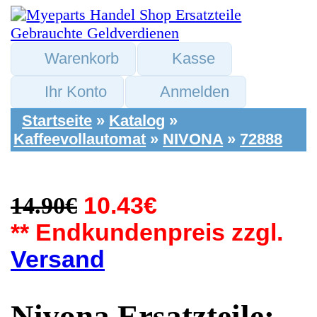
Warenkorb
Kasse
Ihr Konto
Anmelden
Startseite
»
Katalog
»
Kaffeevollautomat
»
NIVONA
»
72888
14.90€
10.43€
** Endkundenpreis zzgl.
Versand
Nivona Ersatzteile:
Halterung Boiler
Kessel Heizung
CafeRomatica 573