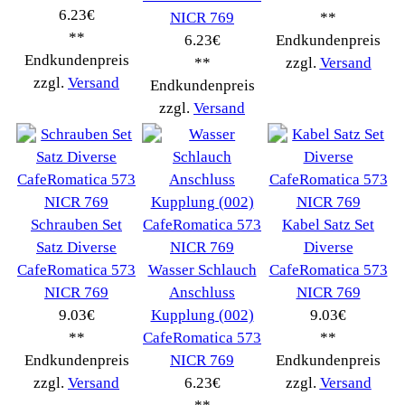
Schnäppchen
(16)
Notebook
(66091)
Kaffeevollautomat
->
(54295)
AEG
(1112)
Ambiano
(29)
BIALETTI
(27)
Bosch
(2885)
BRAUN
(79)
Café express
(14)
DeLonghi
(7443)
Gaggia
(90)
Gastroback
(50)
Jura
(14045)
Krups
(3904)
Lavazza
(68)
Melitta
(2275)
Miele
(250)
Nestle
(72)
Ningbo Merol
(52)
NIVONA
(1403)
Philips Km
(1415)
Privileg
(134)
Saeco
(9286)
Siemens
(5349)
Tchibo
(1387)