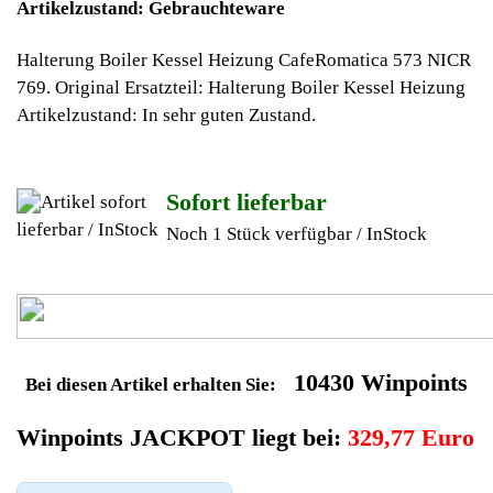
Ab 10€ Warenwert ist die Lieferung
Weltweit Versandkostenfrei
Geldverdienen durch
Nivona Kaffeevollautomat
Ersatzteilegewinnung
Im Kundenbereich können Sie uns Ihren alten Nivona
Kaffeevollautomat auch defekt zur Ersatzteilgewinnung
anbieten, dafür klicken Sie bei -Meine Verkäufe- auf Artikel
Anbieten. Dort können Sie dann Ihren Nivona Kaffeevollautomat
den Sie gerne zu Ersatzteilegewinnung anbieten möchten
eintragen. Dort geben Sie den Kaffeevollautomat Name Nivona
sowie die Modelnummer mit ein, bei der Artikelbeschreibung
geben Sie alle wichtigen relevanten Daten ein, in welchen
Zustand sich das Gerät befindet ob es Defekt oder
Funktionstüchtig ist und so gut wie möglich alle Mängel angeben
sowie das Zubehör welches dazugehört. Sobald der Nivona