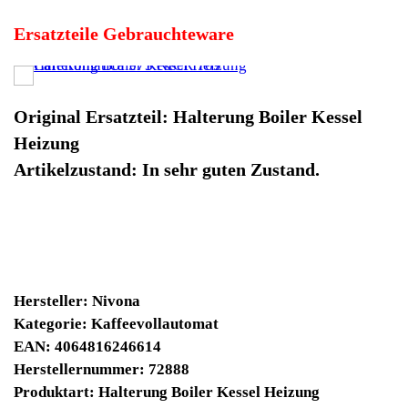
EAN: 4064816246614
Herstellernummer: 72888
Produktart: Halterung Boiler Kessel Heizung
Artikelzustand: Gebrauchteware
Halterung Boiler Kessel Heizung CafeRomatica 573 NICR
769. Original Ersatzteil: Halterung Boiler Kessel Heizung
Artikelzustand: In sehr guten Zustand.
Sofort lieferbar
Noch 1 Stück verfügbar / InStock
10430 Winpoints
Bei diesen Artikel erhalten Sie:
Winpoints JACKPOT liegt bei:
329,77 Euro
Jetzt kaufen