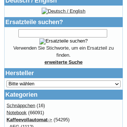
Impressum
Widerrufsrecht
RMA & Service
Anteile
Winpoints
Kunden Werben
Mediadaten
FAQ Hilfe
Bewerbungen
Affiliates
Login
Information
FAQ
Copyright © 2026
Myeparts Handel Shop
Ersatzteile Gebrauchte Geldverdienen
Powered by
osCommerce