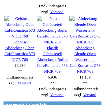
Tevion Kaffee
(36)
TurMix
(106)
WMF
(2503)
Severin
(281)
Drucker Kopierer
(1096)
Elektroartikel->
(5309)
PC Computer->
(2543)
Handy Telefon
(1053)
Modellbau
(593)
Monitore->
(261)
Fahrrad
(76)
Autoteile->
(161)
Wir akzeptieren
Informationen
Liefer- & Versandkosten
Datenschutzerklärung
Unsere AGBs
Kontakt