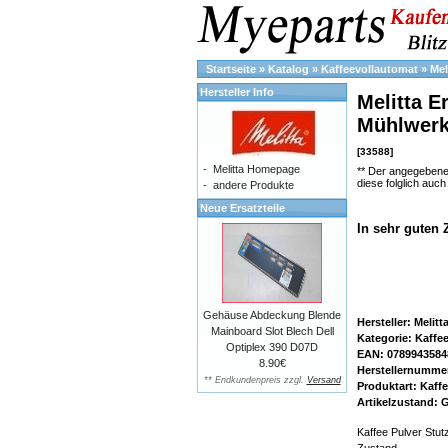
Startseite
»
Katalog
»
Kaffeevollautomat
»
Mel
Hersteller Info
Melitta E
Mühlwerk
[33588]
-
Melitta Homepage
** Der angegebene
diese folglich auc
-
andere Produkte
Neue Ersatzteile
In sehr guten 
Gehäuse Abdeckung Blende
Hersteller: Melitt
Mainboard Slot Blech Dell
Kategorie: Kaffe
Optiplex 390 D07D
EAN: 0789943584
8.90€
Herstellernumme
** Endkundenpreis zzgl.
Versand
Produktart: Kaffe
Artikelzustand:
Kaffee Pulver St