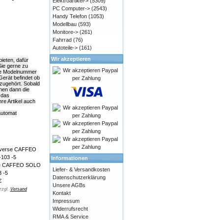
Elektroartikel->
(5309)
PC Computer->
(2543)
Handy Telefon
(1053)
Modellbau
(593)
Monitore->
(261)
Fahrrad
(76)
Autoteile->
(161)
Wir akzeptieren
ieten, dafür
Sie gerne zu
die Modelnummer
Gerät befindet ob
azugehört. Sobald
hnen dann die
 das
e Artikel auch
automat
Informationen
rse CAFFEO SOLO
Liefer- & Versandkosten
 -5
Datenschutzerklärung
€
Unsere AGBs
zzgl.
Versand
Kontakt
Impressum
Widerrufsrecht
RMA & Service