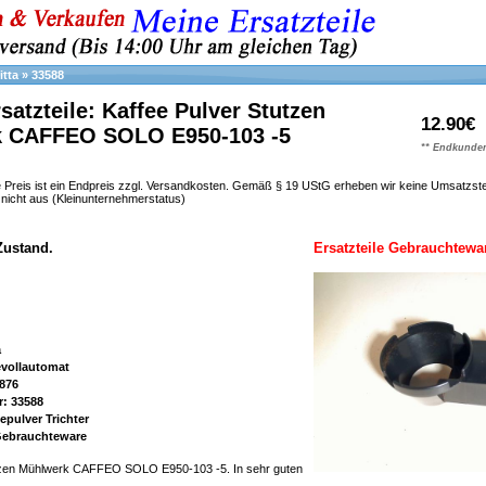
itta
»
33588
rsatzteile: Kaffee Pulver Stutzen
12.90€
 CAFFEO SOLO E950-103 -5
** Endkunden
 Preis ist ein Endpreis zzgl. Versandkosten. Gemäß § 19 UStG erheben wir keine Umsatzst
h nicht aus (Kleinunternehmerstatus)
Zustand.
Ersatzteile Gebrauchtewa
a
evollautomat
876
r: 33588
epulver Trichter
 Gebrauchteware
utzen Mühlwerk CAFFEO SOLO E950-103 -5. In sehr guten