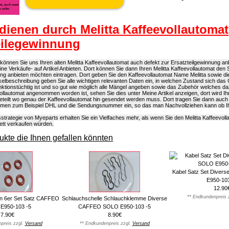
dienen durch Melitta Kaffeevollautomat
eilegewinnung
önnen Sie uns Ihren alten Melitta Kaffeevollautomat auch defekt zur Ersatzteilgewinnung anb
eine Verkäufe- auf Artikel Anbieten. Dort können Sie dann Ihren Melitta Kaffeevollautomat den 
ung anbieten möchten eintragen. Dort geben Sie den Kaffeevollautomat Name Melitta sowie 
rtikelbeschreibung geben Sie alle wichtigen relevanten Daten ein, in welchen Zustand sich das 
ktionstüchtig ist und so gut wie möglich alle Mängel angeben sowie das Zubehör welches d
vollautomat angenommen worden ist, sehen Sie dies unter Meine Artikel anzeigen, dort wird I
eteilt wo genau der Kaffeevollautomat hin gesendet werden muss. Dort tragen Sie dann auch
men zum Beispiel DHL und die Sendungsnummer ein, so das man Nachvollziehen kann ob Ihr
strategie von Myeparts erhalten Sie ein Vielfaches mehr, als wenn Sie den Melitta Kaffeevoll
ett verkaufen würden.
kte die Ihnen gefallen könnten
Kabel Satz Set Dive
E950-103
12.90
** Endkundenpreis 
n 6er Set Satz CAFFEO
Schlauchschelle Schlauchklemme Diverse
E950-103 -5
CAFFEO SOLO E950-103 -5
7.90€
8.90€
preis zzgl.
Versand
** Endkundenpreis zzgl.
Versand