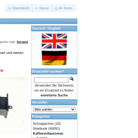
Warenkorb
Kasse
Ihr Konto
Deutsch / English
preis zzgl.
Versand
euer und weisen
re
Ersatzteile suchen?
Verwenden Sie Stichworte,
um ein Ersatzteil zu finden.
erweiterte Suche
Hersteller
Kategorien
Schnäppchen
(16)
Notebook
(66091)
Kaffeevollautomat
-