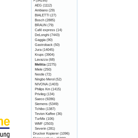
>
(54295)
AEG
(1112)
Ambiano
(29)
BIALETTI
(27)
Bosch
(2885)
BRAUN
(79)
Café express
(14)
DeLonghi
(7443)
Gaggia
(90)
Gastroback
(50)
Jura
(14045)
Krups
(3904)
Lavazza
(68)
Melitta
(2275)
Miele
(250)
Nestle
(72)
Ningbo Merol
(52)
NIVONA
(1403)
Philips Km
(1415)
Privileg
(134)
Saeco
(9286)
Siemens
(5349)
Tchibo
(1387)
Tevion Kaffee
(36)
TurMix
(106)
WMF
(2503)
Severin
(281)
Drucker Kopierer
(1096)