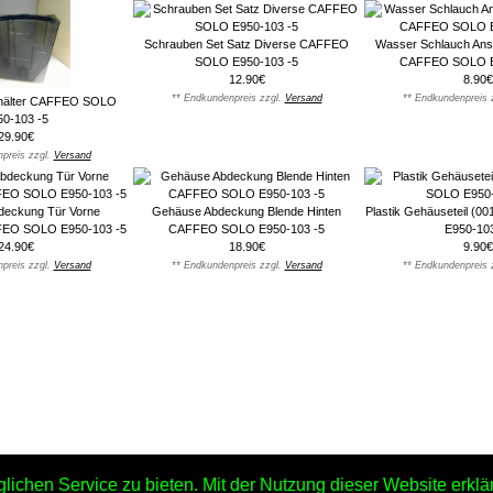
Schrauben Set Satz Diverse CAFFEO
Wasser Schlauch Ans
SOLO E950-103 -5
CAFFEO SOLO E
12.90€
8.90€
** Endkundenpreis zzgl.
Versand
** Endkundenpreis 
hälter CAFFEO SOLO
50-103 -5
29.90€
preis zzgl.
Versand
eckung Tür Vorne
Gehäuse Abdeckung Blende Hinten
Plastik Gehäuseteil (
FEO SOLO E950-103 -5
CAFFEO SOLO E950-103 -5
E950-103
24.90€
18.90€
9.90€
preis zzgl.
Versand
** Endkundenpreis zzgl.
Versand
** Endkundenpreis 
chen Service zu bieten. Mit der Nutzung dieser Website erklär