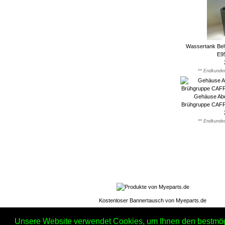
Wassertank Be
E9
** Endkunden
Gehäuse Abd
Brühgruppe CAF
** Endkunden
Kostenloser Bannertausch von Myeparts.de
Unsere Website verwendet Cookies, um Ihnen den bestmögli