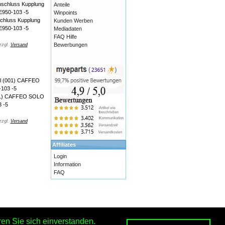
Anteile
Winpoints
chluss Kupplung
Kunden Werben
950-103 -5
Mediadaten
FAQ Hilfe
Bewerbungen
zzgl.
Versand
001) CAFFEO SOLO
 -5
zzgl.
Versand
Affiliates
Login
Information
FAQ
en Sie sich einverstanden.