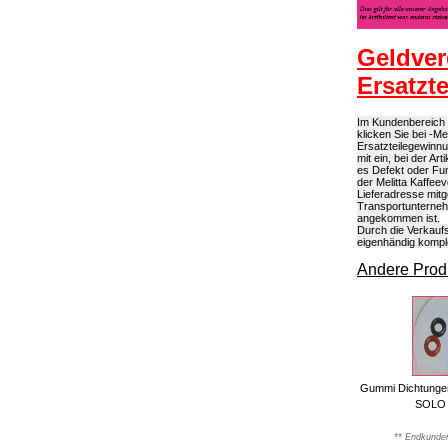
Geldver
Ersatzt
Im Kundenbereich k
klicken Sie bei -M
Ersatzteilegewinn
mit ein, bei der A
es Defekt oder Fun
der Melitta Kaffee
Lieferadresse mitg
Transportunterneh
angekommen ist.
Durch die Verkaufs
eigenhändig kompl
Andere Produ
Gummi Dichtunge
SOLO 
** Endkunden