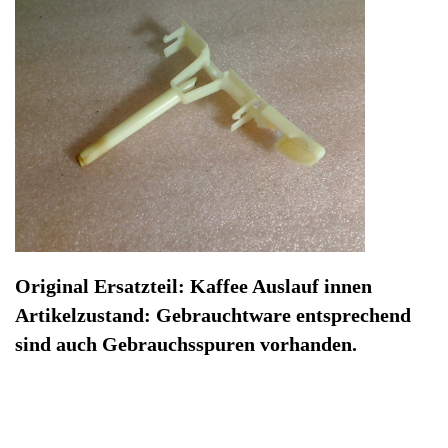
Hersteller: Krups
Kategorie: Kaffeevollautomat
EAN: 0789943963886
Herstellernummer: 47560
Produktart: Kaffee Auslauf innen
Artikelzustand: Gebrauchteware
Kaffee Auslauf innen Krups EA829810 -3. Original
Ersatzteil: Kaffee Auslauf innen
Artikelzustand: Gebrauchtware entsprechend sind auch
Gebrauchsspuren vorhanden.
Sofort lieferbar
Noch 1 Stück verfügbar / InStock