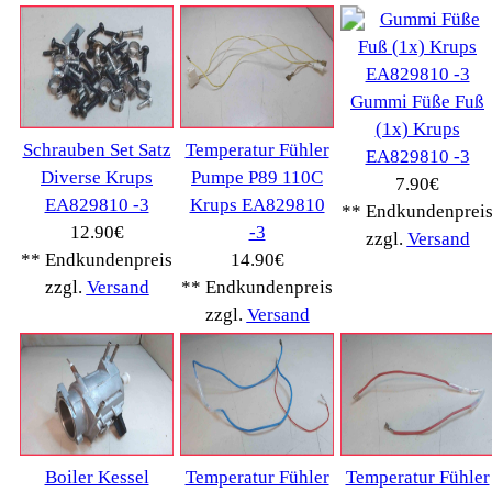
AEG
(1112)
Ambiano
(29)
BIALETTI
(27)
Bosch
(2885)
BRAUN
(79)
Café express
(14)
DeLonghi
(7443)
Gaggia
(90)
Gastroback
(50)
Jura
(14045)
Krups
(3904)
Lavazza
(68)
Melitta
(2275)
Miele
(250)
Nestle
(72)
Ningbo Merol
(52)
NIVONA
(1403)
Philips Km
(1415)
Privileg
(134)
Saeco
(9286)
Siemens
(5349)
Tchibo
(1387)
Tevion Kaffee
(36)
TurMix
(106)
WMF
(2503)