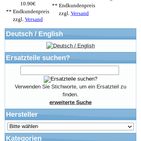
RMA & Service
Anteile
Winpoints
Kunden Werben
Mediadaten
FAQ Hilfe
Bewerbungen
Affiliates
Login
Information
FAQ
Kostenloser Bannertausch von Myeparts.de
Copyright © 2026
Myeparts Handel Shop
Ersatzteile Gebrauchte Geldverdienen
Powered by
osCommerce