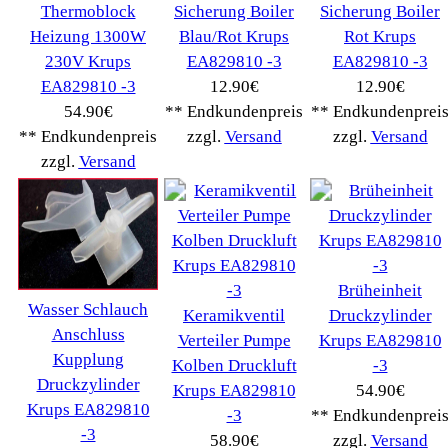
Severin
(281)
Drucker Kopierer
(1096)
Elektroartikel->
(5309)
PC Computer->
(2543)
Handy Telefon
(1053)
Modellbau
(593)
Monitore->
(261)
Fahrrad
(76)
Autoteile->
(161)
Wir akzeptieren
Informationen
Liefer- & Versandkosten
Datenschutzerklärung
Unsere AGBs
Kontakt
Impressum
Widerrufsrecht