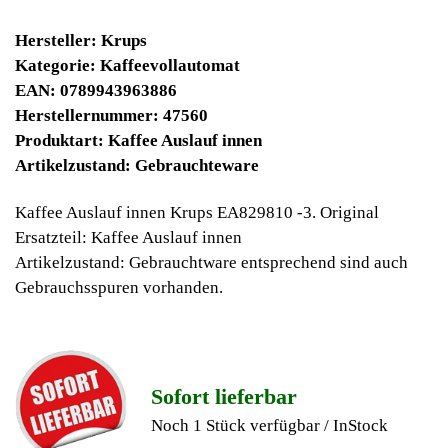
9900 Winpoints
Bei diesen Artikel erhalten Sie:
Winpoints JACKPOT liegt bei:
662,03 Euro
Jetzt kaufen
Ab 10€ Warenwert ist die Lieferung
Weltweit Versandkostenfrei