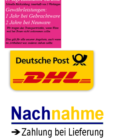
Funktionstüchtig ist und so gut wie möglich alle Mängel angeben
sowie das Zubehör welches dazugehört. Sobald der Krups
Kaffeevollautomat angenommen worden ist, sehen Sie dies
unter Meine Artikel anzeigen, dort wird Ihnen dann die
Lieferadresse mitgeteilt wo genau der Kaffeevollautomat hin
gesendet werden muss. Dort tragen Sie dann auch das
Transportunternehmen zum Beispiel DHL und die
Sendungsnummer ein, so das man Nachvollziehen kann ob Ihre
Artikel auch angekommen ist.
Durch die Verkaufsstrategie von Myeparts erhalten Sie ein
Vielfaches mehr, als wenn Sie den Krups Kaffeevollautomat
eigenhändig komplett verkaufen würden.
Andere Produkte die Ihnen
gefallen könnten
Gummi Füße Fuß
(1x) Krups
Schrauben Set Satz
Temperatur Fühler
EA829810 -3
Diverse Krups
Pumpe P89 110C
7.90€