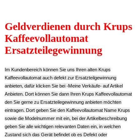
EA829810 -3
Krups EA829810
** Endkundenpreis
12.90€
-3
zzgl.
Versand
** Endkundenpreis
14.90€
zzgl.
Versand
** Endkundenpreis
zzgl.
Versand
Boiler Kessel
Temperatur Fühler
Temperatur Fühler
Thermoblock
Sicherung Boiler
Sicherung Boiler
Heizung 1300W
Blau/Rot Krups
Rot Krups
230V Krups
EA829810 -3
EA829810 -3
EA829810 -3
12.90€
12.90€
54.90€
** Endkundenpreis
** Endkundenpreis
** Endkundenpreis
zzgl.
Versand
zzgl.
Versand
zzgl.
Versand
Brüheinheit
Wasser Schlauch
Keramikventil
Druckzylinder
Anschluss
Verteiler Pumpe
Krups EA829810