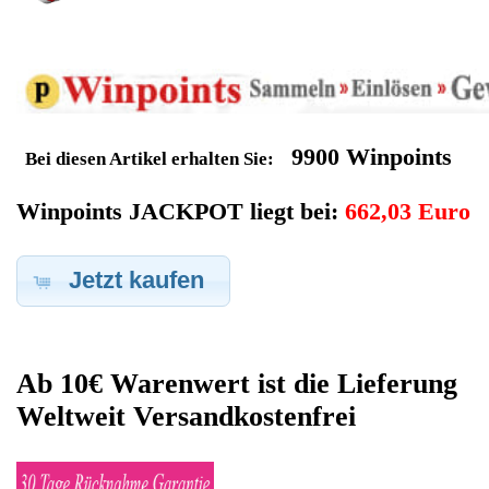
Geldverdienen durch Krups
Kaffeevollautomat
Ersatzteilegewinnung
Im Kundenbereich können Sie uns Ihren alten Krups
Kaffeevollautomat auch defekt zur Ersatzteilgewinnung
anbieten, dafür klicken Sie bei -Meine Verkäufe- auf Artikel
Anbieten. Dort können Sie dann Ihren Krups Kaffeevollautomat
den Sie gerne zu Ersatzteilegewinnung anbieten möchten
eintragen. Dort geben Sie den Kaffeevollautomat Name Krups
sowie die Modelnummer mit ein, bei der Artikelbeschreibung
geben Sie alle wichtigen relevanten Daten ein, in welchen
Zustand sich das Gerät befindet ob es Defekt oder