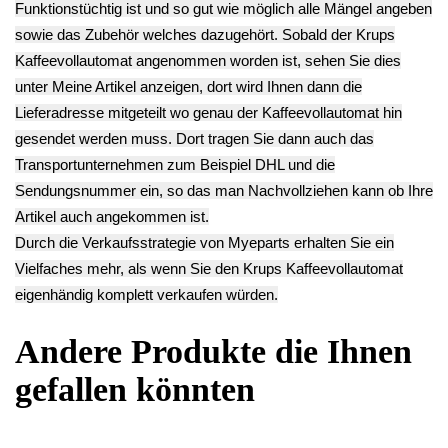
Kupplung
Kolben Druckluft
-3
Druckzylinder
Krups EA829810
54.90€
Krups EA829810
-3
** Endkundenpreis
-3
58.90€
zzgl.
Versand
10.90€
** Endkundenpreis
** Endkundenpreis
zzgl.
Versand
zzgl.
Versand
Deutsch / English
Ersatzteile suchen?
Verwenden Sie Stichworte, um ein Ersatzteil zu
finden.
erweiterte Suche
Hersteller
Kategorien
Schnäppchen
(16)
Notebook
(66091)
Kaffeevollautomat
->
(54295)