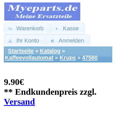
Warenkorb
Kasse
Ihr Konto
Anmelden
Startseite
»
Katalog
»
Kaffeevollautomat
»
Krups
»
47560
9.90€
** Endkundenpreis zzgl.
Versand
Krups Ersatzteile:
Kaffee Auslauf innen
EA829810 -3