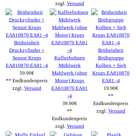
Miele
(250)
Nestle
(72)
Ningbo Merol
(52)
NIVONA
(1403)
Philips Km
(1415)
Privileg
(134)
Saeco
(9286)
Siemens
(5349)
Tchibo
(1387)
Tevion Kaffee
(36)
TurMix
(106)
WMF
(2503)
Severin
(281)
Drucker Kopierer
(1096)
Elektroartikel->
(5309)
PC Computer->
(2543)
Handy Telefon
(1053)
Modellbau
(593)
Monitore->
(261)
Fahrrad
(76)
Autoteile->
(161)
Wir akzeptieren