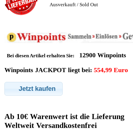
Geldverdienen durch Krups
Kaffeevollautomat
Ersatzteilegewinnung
Im Kundenbereich können Sie uns Ihren alten Krups
Kaffeevollautomat auch defekt zur Ersatzteilgewinnung
anbieten, dafür klicken Sie bei -Meine Verkäufe- auf Artikel
Anbieten. Dort können Sie dann Ihren Krups Kaffeevollautomat
den Sie gerne zu Ersatzteilegewinnung anbieten möchten
eintragen. Dort geben Sie den Kaffeevollautomat Name Krups
sowie die Modelnummer mit ein, bei der Artikelbeschreibung
geben Sie alle wichtigen relevanten Daten ein, in welchen