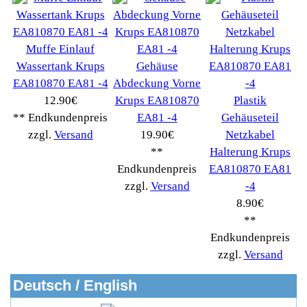
Informationen
Liefer- & Versandkosten
Datenschutzerklärung
Unsere AGBs
Kontakt
Impressum
Widerrufsrecht
RMA & Service
Anteile
Winpoints
Kunden Werben
Mediadaten
FAQ Hilfe
Bewerbungen
Affiliates
Login
Information