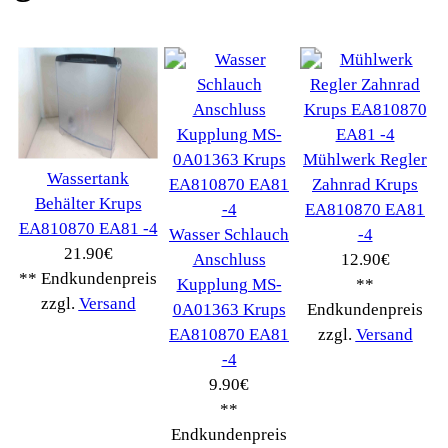
Verwenden Sie Stichworte, um ein Ersatzteil zu
finden.
erweiterte Suche
Hersteller
Kategorien
Schnäppchen
(16)
Notebook
(66091)
Kaffeevollautomat
->
(54295)
AEG
(1112)
Ambiano
(29)
BIALETTI
(27)
Bosch
(2885)
BRAUN
(79)
Café express
(14)
DeLonghi
(7443)
Gaggia
(90)
Gastroback
(50)
Jura
(14045)
Krups
(3904)
Lavazza
(68)
Melitta
(2275)