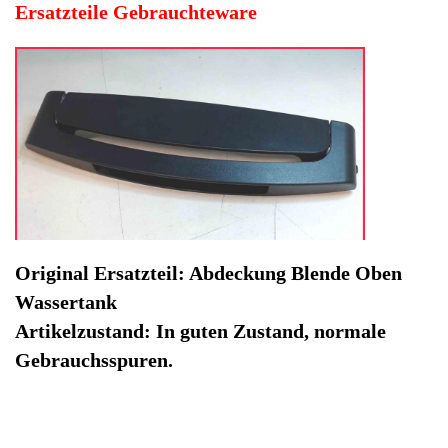
Gebrauchsspuren.
Hersteller: Krups
Kategorie: Kaffeevollautomat
EAN: 0751127288689
Herstellernummer: 50554
Produktart: Abdeckung Blende Oben Wassertank
Artikelzustand: Gebrauchteware
Abdeckung Blende Oben Wassertank Krups EA810870
EA81 -4. Original Ersatzteil: Abdeckung Blende Oben
Wassertank
Artikelzustand: In guten Zustand, normale
Gebrauchsspuren.
Nicht lieferbar / OutOfStock
Ausverkauft / Sold Out