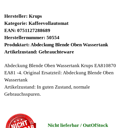
12900 Winpoints
Bei diesen Artikel erhalten Sie:
Winpoints JACKPOT liegt bei:
554,99 Euro
Jetzt kaufen
Ab 10€ Warenwert ist die Lieferung
Weltweit Versandkostenfrei