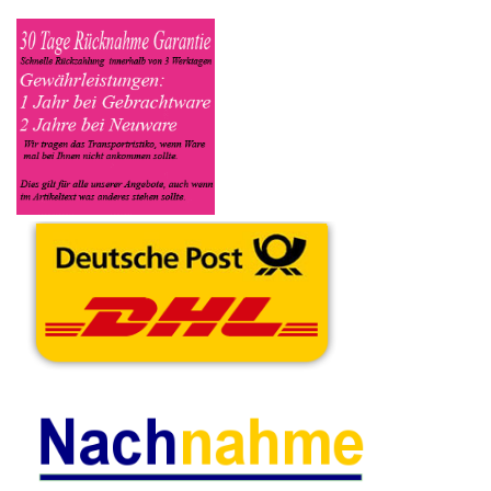
Zustand sich das Gerät befindet ob es Defekt oder
Funktionstüchtig ist und so gut wie möglich alle Mängel angeben
sowie das Zubehör welches dazugehört. Sobald der Krups
Kaffeevollautomat angenommen worden ist, sehen Sie dies
unter Meine Artikel anzeigen, dort wird Ihnen dann die
Lieferadresse mitgeteilt wo genau der Kaffeevollautomat hin
gesendet werden muss. Dort tragen Sie dann auch das
Transportunternehmen zum Beispiel DHL und die
Sendungsnummer ein, so das man Nachvollziehen kann ob Ihre
Artikel auch angekommen ist.
Durch die Verkaufsstrategie von Myeparts erhalten Sie ein
Vielfaches mehr, als wenn Sie den Krups Kaffeevollautomat
eigenhändig komplett verkaufen würden.
Andere Produkte die Ihnen
gefallen könnten
Mühlwerk Regler
Wassertank