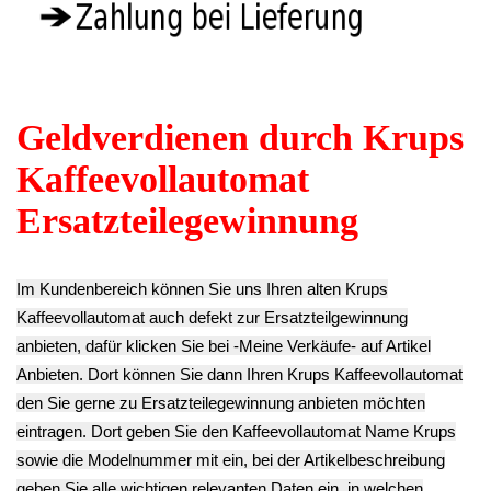
Zahnrad Krups
Behälter Krups
EA810870 EA81
EA810870 EA81 -4
Wasser Schlauch
-4
21.90€
Anschluss
12.90€
** Endkundenpreis
Kupplung MS-
**
zzgl.
Versand
0A01363 Krups
Endkundenpreis
EA810870 EA81
zzgl.
Versand
-4
9.90€
**
Endkundenpreis
zzgl.
Versand
Brüheinheit
Druckzylinder +
Brüheinheit
Sensor Krups
Kaffeebohnen
Brühgruppe
EA810870 EA81 -4
Mühlwerk
Kolben + Sieb
59.90€
Mahlwerk (ohne
Krups EA810870
** Endkundenpreis
Motor) Krups
EA81 -4
zzgl.
Versand
EA810870 EA81
19.90€
-4
**
39.90€
Endkundenpreis