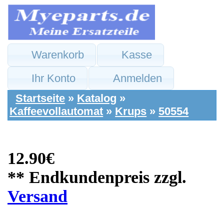
Warenkorb
Kasse
Ihr Konto
Anmelden
Startseite
»
Katalog
»
Kaffeevollautomat
»
Krups
»
50554
12.90€
** Endkundenpreis zzgl.
Versand
Krups Ersatzteile:
Abdeckung Blende
Oben Wassertank