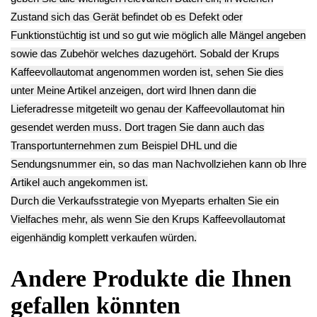
**
zzgl.
Versand
Endkundenpreis
zzgl.
Versand
Muffe Einlauf
Wassertank Krups
Gehäuse
EA810870 EA81 -4
Abdeckung Vorne
12.90€
Krups EA810870
Plastik
** Endkundenpreis
EA81 -4
Gehäuseteil
zzgl.
Versand
19.90€
Netzkabel
**
Halterung Krups
Endkundenpreis
EA810870 EA81
zzgl.
Versand
-4
8.90€
**
Endkundenpreis
zzgl.
Versand
Deutsch / English
Ersatzteile suchen?