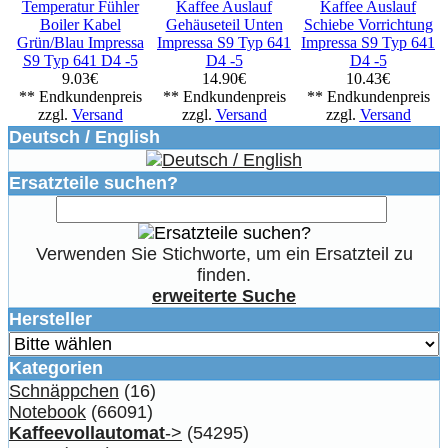
Temperatur Fühler
Kaffee Auslauf
Kaffee Auslauf
Boiler Kabel
Gehäuseteil Unten
Schiebe Vorrichtung
Grün/Blau Impressa
Impressa S9 Typ 641
Impressa S9 Typ 641
S9 Typ 641 D4 -5
D4 -5
D4 -5
9.03€
14.90€
10.43€
** Endkundenpreis
** Endkundenpreis
** Endkundenpreis
zzgl.
Versand
zzgl.
Versand
zzgl.
Versand
Deutsch / English
Ersatzteile suchen?
Verwenden Sie Stichworte, um ein Ersatzteil zu
finden.
erweiterte Suche
Hersteller
Kategorien
Schnäppchen
(16)
Notebook
(66091)
Kaffeevollautomat
->
(54295)