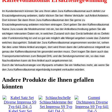
Kaffeevollautomat Ersatzteilegewinnung
Im Kundenbereich können Sie uns Ihren alten Jura Kaffeevollautomat auch defekt zur
Ersatzteilgewinnung anbieten, dafür klicken Sie bei -Meine Verkäufe- auf Artikel Anbieten.
Dort können Sie dann Ihren Jura Kaffeevollautomat den Sie gerne zu
Ersatzteilegewinnung anbieten möchten eintragen. Dort geben Sie den Kaffeevollautomat
Name Jura sowie die Modelnummer mit ein, bei der Artikelbeschreibung geben Sie alle
wichtigen relevanten Daten ein, in welchen Zustand sich das Gerät befindet ob es Defekt
oder Funktionstüchtig ist und so gut wie möglich alle Mängel angeben sowie das Zubehör
welches dazugehört. Sobald der Jura Kaffeevollautomat angenommen worden ist, sehen
Sie dies unter Meine Artikel anzeigen, dort wird Ihnen dann die Lieferadresse mitgeteilt wo
genau der Kaffeevollautomat hin gesendet werden muss. Dort tragen Sie dann auch das
Transportunternehmen zum Beispiel DHL und die Sendungsnummer ein, so das man
Nachvollziehen kann ob Ihre Artikel auch angekommen ist.
Durch die Verkaufsstrategie von Myeparts erhalten Sie ein Vielfaches mehr, als wenn Sie
den Jura Kaffeevollautomat eigenhändig komplett verkaufen würden.
Andere Produkte die Ihnen gefallen
könnten
Kabel Satz Set