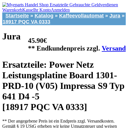
Warenkorb
Kasse
Ihr Konto
Anmelden
Startseite
»
Katalog
»
Kaffeevollautomat
»
Jura
»
18917 PQC VA 0333
Jura
45.90€
** Endkundenpreis zzgl.
Versand
Ersatzteile: Power Netz
Leistungsplatine Board 1301-
PRD-10 (V05) Impressa S9 Typ
641 D4 -5
[18917 PQC VA 0333]
** Der angegebene Preis ist ein Endpreis zzgl. Versandkosten.
Gemäß § 19 UStG erheben wir keine Umsatzsteuer und weisen