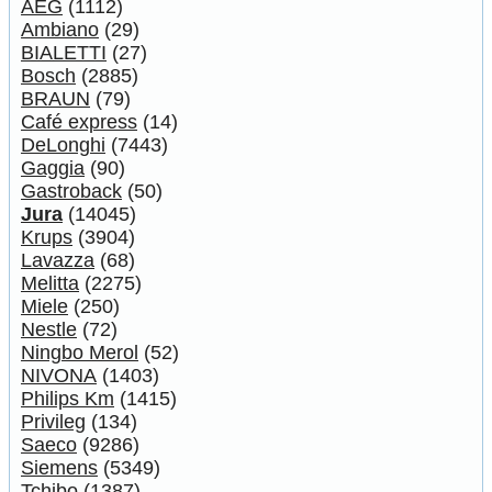
AEG
(1112)
Ambiano
(29)
BIALETTI
(27)
Bosch
(2885)
BRAUN
(79)
Café express
(14)
DeLonghi
(7443)
Gaggia
(90)
Gastroback
(50)
Jura
(14045)
Krups
(3904)
Lavazza
(68)
Melitta
(2275)
Miele
(250)
Nestle
(72)
Ningbo Merol
(52)
NIVONA
(1403)
Philips Km
(1415)
Privileg
(134)
Saeco
(9286)
Siemens
(5349)
Tchibo
(1387)