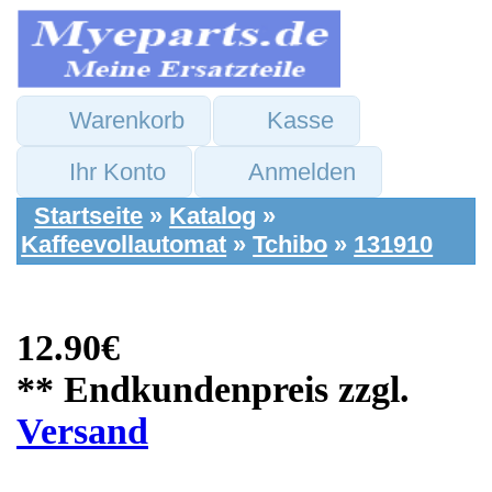
Warenkorb
Kasse
Ihr Konto
Anmelden
Startseite
»
Katalog
»
Kaffeevollautomat
»
Tchibo
»
131910
12.90€
** Endkundenpreis zzgl.
Versand
Izzy Ersatzteile:
Milchaufschäumer
Wasserdampf