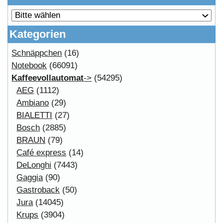
Copyright © 2026
Myeparts Handel Shop
Ersatzteile Gebrauchte Geldverdienen
Powered by
osCommerce