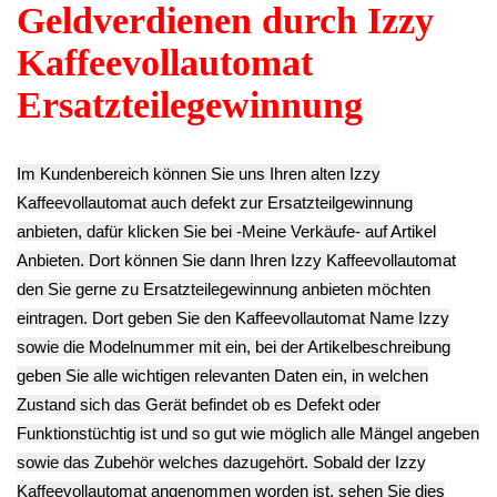
Abdeckung
Kaffeepulver
Blende Oben
Trichter
Boiler Kessel
Wassertank Izzy
Gehäuseteil Izzy
Thermoblock
MOULINEX
MOULINEX
Heizung 240V
Maestro 99H12
Maestro 99H12
870W Izzy
12.90€
19.90€
MOULINEX
**
**
Maestro 99H12
Endkundenpreis
Endkundenpreis
29.90€
zzgl.
Versand
zzgl.
Versand
**
Endkundenpreis
zzgl.
Versand
Schrauben Set
Boiler Kessel
Satz Diverses Izzy
LED Lampe
Thermoblock
MOULINEX
Leuchte Board
Heizung Izzy
Maestro 99H12
Kabel Izzy
MOULINEX
12.90€
MOULINEX
Maestro 99H12
**
Maestro 99H12
39.90€
Endkundenpreis
12.90€