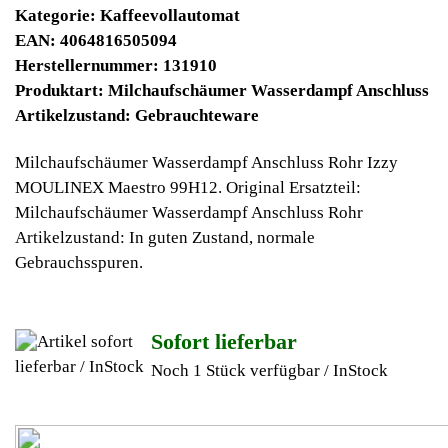
Winpoints JACKPOT liegt bei:
675,33 Euro
Jetzt kaufen
Ab 10€ Warenwert ist die Lieferung
Weltweit Versandkostenfrei
Geldverdienen durch Izzy
Kaffeevollautomat
Ersatzteilegewinnung
Im Kundenbereich können Sie uns Ihren alten Izzy
Kaffeevollautomat auch defekt zur Ersatzteilgewinnung
anbieten, dafür klicken Sie bei -Meine Verkäufe- auf Artikel
Anbieten. Dort können Sie dann Ihren Izzy Kaffeevollautomat
den Sie gerne zu Ersatzteilegewinnung anbieten möchten