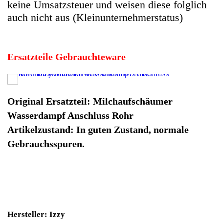
Hersteller: Izzy
Kategorie: Kaffeevollautomat
EAN: 4064816505094
Herstellernummer: 131910
Produktart: Milchaufschäumer Wasserdampf Anschluss
Artikelzustand: Gebrauchteware
Milchaufschäumer Wasserdampf Anschluss Rohr Izzy
MOULINEX Maestro 99H12. Original Ersatzteil:
Milchaufschäumer Wasserdampf Anschluss Rohr
Artikelzustand: In guten Zustand, normale
Gebrauchsspuren.
Sofort lieferbar
Noch 1 Stück verfügbar / InStock
12900 Winpoints
Bei diesen Artikel erhalten Sie: