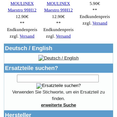
Informationen
Liefer- & Versandkosten
Datenschutzerklärung
Unsere AGBs
Kontakt
Impressum
Widerrufsrecht
RMA & Service
Anteile
Winpoints
Kunden Werben
Mediadaten
FAQ Hilfe
Bewerbungen
Affiliates
Login
Information
FAQ