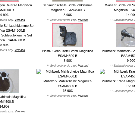
en Diverse Magnifica
Schlauchschelle Schlauchklemme
Wasser Schlauch Se
AM4500.B
Magnifica ESAM4500.B
Magnifica ES
9.90€
3.90€
14.90
preis zzgl.
Versand
** Endkundenpreis zzgl.
Versand
** Endkundenpreis 
e Schlauchklemme Set
ifica ESAM4500.B
8.90€
preis zzgl.
Versand
Plastik Gehäuseteil Ventil Magnifica
Mühlwerk Mahlstein Sc
ESAM4500.B
ESAM450
8.90€
9.90€
** Endkundenpreis zzgl.
Versand
** Endkundenpreis 
Mühlwerk Mahlscheibe Magnifica
Mühlwerk Kranz Magni
ESAM4500.B
15.90
15.90€
** Endkundenpreis 
** Endkundenpreis zzgl.
Versand
hlstein Magnifica
AM4500.B
14.90€
preis zzgl.
Versand