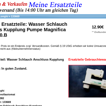
Longhi
»
133669
 Ersatzteile: Wasser Schlauch
12.90€
s Kupplung Pumpe Magnifica
** Endkunden
0.B
 Preis ist ein Endpreis zzgl. Versandkosten. Gemäß § 19 UStG erheben wir keine Umsatzst
h nicht aus (Kleinunternehmerstatus)
tzteil: Wasser Schlauch Anschluss Kupplung
Ersatzteile Gebrauchtewa
: In guten Zustand.
nghi
evollautomat
382
r: 133669
ser Schlauch Anschluss Kupplung