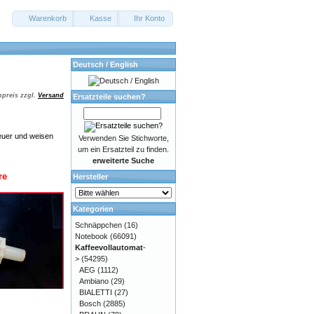
Warenkorb
Kasse
Ihr Konto
Deutsch / English
preis zzgl.
Versand
Ersatzteile suchen?
euer und weisen
Verwenden Sie Stichworte,
um ein Ersatzteil zu finden.
erweiterte Suche
re
Hersteller
Kategorien
Schnäppchen
(16)
Notebook
(66091)
Kaffeevollautomat
-
>
(54295)
AEG
(1112)
Ambiano
(29)
BIALETTI
(27)
Bosch
(2885)