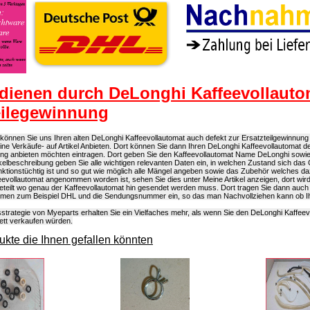
dienen durch DeLonghi Kaffeevollauto
eilegewinnung
önnen Sie uns Ihren alten DeLonghi Kaffeevollautomat auch defekt zur Ersatzteilgewinnung 
eine Verkäufe- auf Artikel Anbieten. Dort können Sie dann Ihren DeLonghi Kaffeevollautomat d
ung anbieten möchten eintragen. Dort geben Sie den Kaffeevollautomat Name DeLonghi sow
rtikelbeschreibung geben Sie alle wichtigen relevanten Daten ein, in welchen Zustand sich das 
ktionstüchtig ist und so gut wie möglich alle Mängel angeben sowie das Zubehör welches d
evollautomat angenommen worden ist, sehen Sie dies unter Meine Artikel anzeigen, dort wir
eteilt wo genau der Kaffeevollautomat hin gesendet werden muss. Dort tragen Sie dann auch
men zum Beispiel DHL und die Sendungsnummer ein, so das man Nachvollziehen kann ob Ihr
strategie von Myeparts erhalten Sie ein Vielfaches mehr, als wenn Sie den DeLonghi Kaffeev
ett verkaufen würden.
kte die Ihnen gefallen könnten