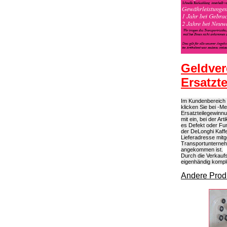
Geldver
Ersatzt
Im Kundenbereich k
klicken Sie bei -M
Ersatzteilegewinn
mit ein, bei der A
es Defekt oder Fun
der DeLonghi Kaffe
Lieferadresse mitg
Transportunterneh
angekommen ist.
Durch die Verkaufs
eigenhändig kompl
Andere Produ