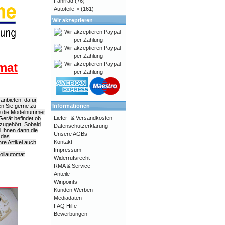
Fahrrad
(76)
Autoteile->
(161)
Wir akzeptieren
mat
anbieten, dafür
Informationen
en Sie gerne zu
ie die Modelnummer
Liefer- & Versandkosten
Gerät befindet ob
azugehört. Sobald
Datenschutzerklärung
d Ihnen dann die
Unsere AGBs
 das
Kontakt
e Artikel auch
Impressum
ollautomat
Widerrufsrecht
RMA & Service
Anteile
Winpoints
Kunden Werben
Mediadaten
FAQ Hilfe
Bewerbungen