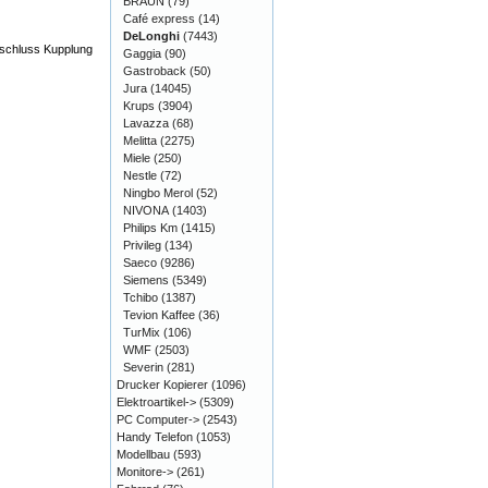
BRAUN
(79)
Café express
(14)
DeLonghi
(7443)
nschluss Kupplung
Gaggia
(90)
Gastroback
(50)
Jura
(14045)
Krups
(3904)
Lavazza
(68)
Melitta
(2275)
Miele
(250)
Nestle
(72)
Ningbo Merol
(52)
NIVONA
(1403)
Philips Km
(1415)
Privileg
(134)
Saeco
(9286)
Siemens
(5349)
Tchibo
(1387)
Tevion Kaffee
(36)
TurMix
(106)
WMF
(2503)
Severin
(281)
Drucker Kopierer
(1096)
Elektroartikel->
(5309)
PC Computer->
(2543)
Handy Telefon
(1053)
Modellbau
(593)
Monitore->
(261)