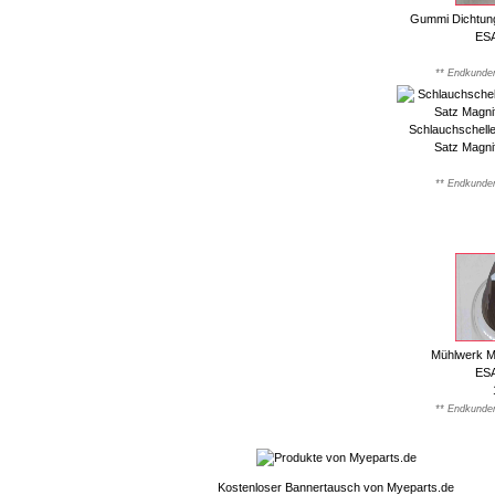
Gummi Dichtung
ES
** Endkunden
Schlauchschell
Satz Magn
** Endkunden
Mühlwerk Ma
ES
** Endkunden
Kostenloser Bannertausch von Myeparts.de