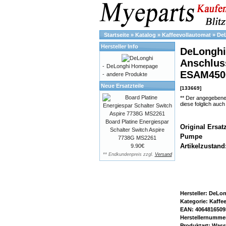
Startseite
»
Katalog
»
Kaffeevollautomat
»
De
Hersteller Info
DeLonghi
Anschlus
-
DeLonghi Homepage
ESAM450
-
andere Produkte
Neue Ersatzteile
[133669]
** Der angegebene
diese folglich auc
Board Platine Energiespar
Original Ersa
Schalter Switch Aspire
Pumpe
7738G MS2261
Artikelzustand
9.90€
** Endkundenpreis zzgl.
Versand
Hersteller: DeLo
Kategorie: Kaffe
EAN: 4064816509
Herstellernumme
Produktart: Was