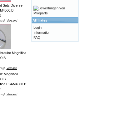
t Satz Diverse
AM4500.B
€
Affiliates
zzgl.
Versand
Login
Information
FAQ
hraube Magnifica
0.B
zzgl.
Versand
fica ESAM4500.B
€
zzgl.
Versand