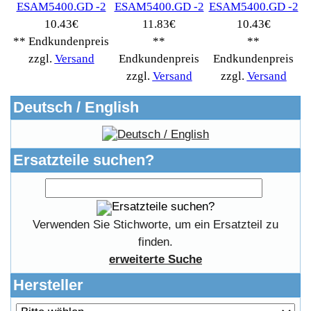
Widerrufsrecht
RMA & Service
Anteile
Winpoints
Kunden Werben
Mediadaten
FAQ Hilfe
Bewerbungen
Affiliates
Login
Information
FAQ
Copyright © 2026
Myeparts Handel Shop
Ersatzteile Gebrauchte Geldverdienen
Powered by
osCommerce