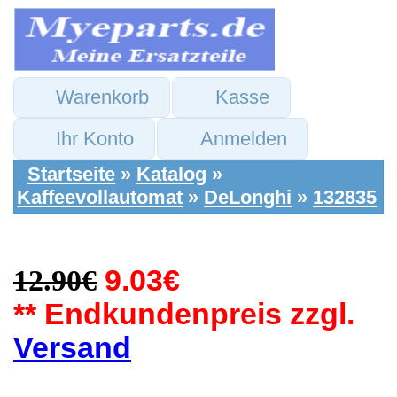
Warenkorb
Kasse
Ihr Konto
Anmelden
Startseite
»
Katalog
»
Kaffeevollautomat
»
DeLonghi
»
132835
12.90€
9.03€
** Endkundenpreis zzgl.
Versand
DeLonghi
Ersatzteile:
Mühlwerk Mahlstein