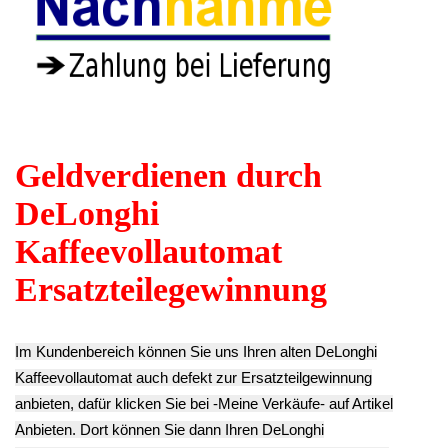
Mühlwerk Feder
Mühlwerk Regler
Mühlwerk Kugel
15mm Perfekta
Zahnrad Perfekta
6mm Perfekta
ESAM5400.GD -2
ESAM5400.GD -2
ESAM5400.GD -2
3.43€
6.93€
3.43€
**
**
** Endkundenpreis
Endkundenpreis
Endkundenpreis
zzgl.
Versand
zzgl.
Versand
zzgl.
Versand
Mühlwerk Kranz
Mühlwerk
Perfekta
Mühlwerk Zahnrad
Gehäuse Aufsatz
ESAM5400.GD -2
Kugellager
Perfekta
9.03€
Perfekta
ESAM5400.GD -2
**
ESAM5400.GD -2
9.03€
Endkundenpreis
11.13€
**
zzgl.
Versand
** Endkundenpreis
Endkundenpreis
zzgl.
Versand
zzgl.
Versand