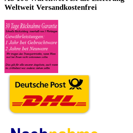
Kaffeevollautomat den Sie gerne zu Ersatzteilegewinnung
anbieten möchten eintragen. Dort geben Sie den
Kaffeevollautomat Name DeLonghi sowie die Modelnummer mit
ein, bei der Artikelbeschreibung geben Sie alle wichtigen
relevanten Daten ein, in welchen Zustand sich das Gerät
befindet ob es Defekt oder Funktionstüchtig ist und so gut wie
möglich alle Mängel angeben sowie das Zubehör welches
dazugehört. Sobald der DeLonghi Kaffeevollautomat
angenommen worden ist, sehen Sie dies unter Meine Artikel
anzeigen, dort wird Ihnen dann die Lieferadresse mitgeteilt wo
genau der Kaffeevollautomat hin gesendet werden muss. Dort
tragen Sie dann auch das Transportunternehmen zum Beispiel
DHL und die Sendungsnummer ein, so das man Nachvollziehen
kann ob Ihre Artikel auch angekommen ist.
Durch die Verkaufsstrategie von Myeparts erhalten Sie ein
Vielfaches mehr, als wenn Sie den DeLonghi Kaffeevollautomat
eigenhändig komplett verkaufen würden.
Andere Produkte die Ihnen
gefallen könnten