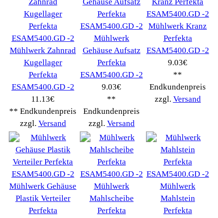
TurMix
(106)
WMF
(2503)
Severin
(281)
Drucker Kopierer
(1096)
Elektroartikel->
(5309)
PC Computer->
(2543)
Handy Telefon
(1053)
Modellbau
(593)
Monitore->
(261)
Fahrrad
(76)
Autoteile->
(161)
Wir akzeptieren
Informationen
Liefer- & Versandkosten
Datenschutzerklärung
Unsere AGBs
Kontakt
Impressum