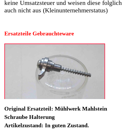
Original Ersatzteil: Mühlwerk Mahlstein
Schraube Halterung
Artikelzustand: In guten Zustand.
Hersteller: DeLonghi
Kategorie: Kaffeevollautomat
EAN: 4064816507166
Herstellernummer: 132835
Produktart: Mühlwerk Mahlstein Schraube
Artikelzustand: Gebrauchteware
Mühlwerk Mahlstein Schraube Halterung Perfekta
ESAM5400.GD -2. Original Ersatzteil: Mühlwerk
Mahlstein Schraube Halterung
Artikelzustand: In guten Zustand.
Sofort lieferbar
Noch 1 Stück verfügbar / InStock