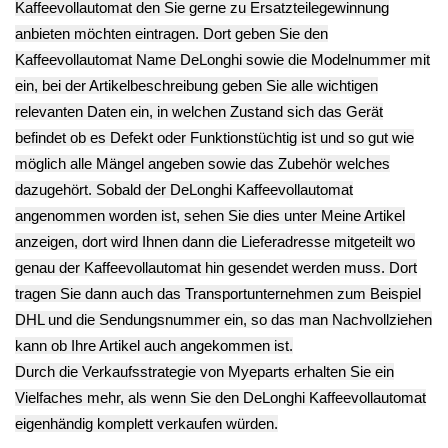
Mühlwerk Gehäuse
Mühlwerk
Mühlwerk
Plastik Verteiler
Mahlscheibe
Mahlstein
Perfekta
Perfekta
Perfekta
ESAM5400.GD -2
ESAM5400.GD -2
ESAM5400.GD -2
10.43€
11.83€
10.43€
** Endkundenpreis
**
**
zzgl.
Versand
Endkundenpreis
Endkundenpreis
zzgl.
Versand
zzgl.
Versand
Deutsch / English
Ersatzteile suchen?
Verwenden Sie Stichworte, um ein Ersatzteil zu
finden.
erweiterte Suche
Hersteller
Kategorien
Schnäppchen
(16)