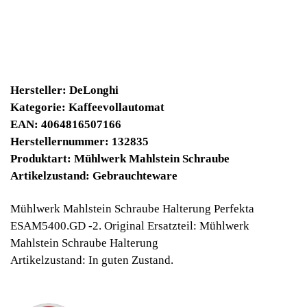
9030 Winpoints
Bei diesen Artikel erhalten Sie:
Winpoints JACKPOT liegt bei:
365,44 Euro
Jetzt kaufen
Ab 10€ Warenwert ist die Lieferung
Weltweit Versandkostenfrei