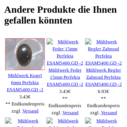
Notebook
(66091)
Kaffeevollautomat
->
(54295)
AEG
(1112)
Ambiano
(29)
BIALETTI
(27)
Bosch
(2885)
BRAUN
(79)
Café express
(14)
DeLonghi
(7443)
Gaggia
(90)
Gastroback
(50)
Jura
(14045)
Krups
(3904)
Lavazza
(68)
Melitta
(2275)
Miele
(250)
Nestle
(72)
Ningbo Merol
(52)
NIVONA
(1403)
Philips Km
(1415)
Privileg
(134)
Saeco
(9286)
Siemens
(5349)
Tchibo
(1387)
Tevion Kaffee
(36)