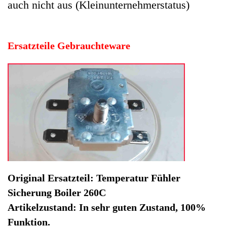
Sicherung Boiler 260C
Artikelzustand: In sehr guten Zustand, 100%
Funktion.
Hersteller: Bosch
Kategorie: Kaffeevollautomat
EAN: 4064816395480
Herstellernummer: 161791.008
Produktart: Temperatur Fühler
Artikelzustand: Gebrauchteware
Temperatur Fühler Sicherung Boiler 260C Bosch Tassimo
CTPM01 -4. Original Ersatzteil: Temperatur Fühler
Sicherung Boiler 260C
Artikelzustand: In sehr guten Zustand, 100% Funktion.
Sofort lieferbar
Noch 1 Stück verfügbar / InStock