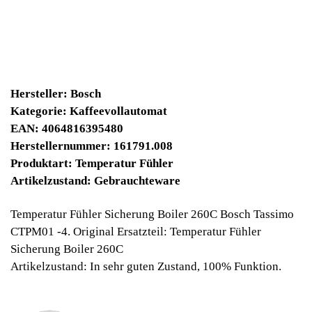
14900 Winpoints
Bei diesen Artikel erhalten Sie:
Winpoints JACKPOT liegt bei:
896,58 Euro
Jetzt kaufen
Ab 10€ Warenwert ist die Lieferung
Weltweit Versandkostenfrei