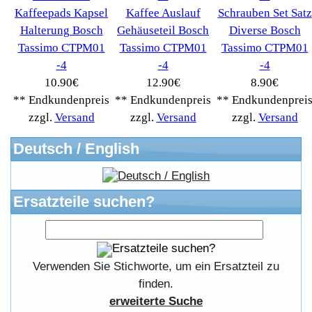
Kontakt
Impressum
Widerrufsrecht
RMA & Service
Anteile
Winpoints
Kunden Werben
Mediadaten
FAQ Hilfe
Bewerbungen
Affiliates
Login
Information
FAQ
Copyright © 2026
Myeparts Handel Shop
Ersatzteile Gebrauchte Geldverdienen
Powered by
osCommerce