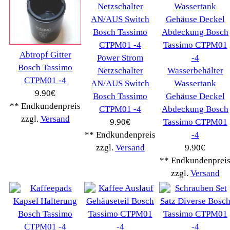
Tchibo
(1387)
Tevion Kaffee
(36)
TurMix
(106)
WMF
(2503)
Severin
(281)
Drucker Kopierer
(1096)
Elektroartikel->
(5309)
PC Computer->
(2543)
Handy Telefon
(1053)
Modellbau
(593)
Monitore->
(261)
Fahrrad
(76)
Autoteile->
(161)
Wir akzeptieren
Informationen
Liefer- & Versandkosten
Datenschutzerklärung
Unsere AGBs