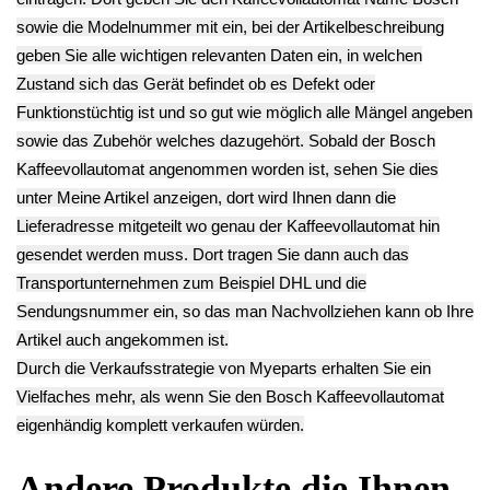
Kaffeepads Kapsel
Kaffee Auslauf
Schrauben Set Satz
Halterung Bosch
Gehäuseteil Bosch
Diverse Bosch
Tassimo CTPM01
Tassimo CTPM01
Tassimo CTPM01
-4
-4
-4
10.90€
12.90€
8.90€
** Endkundenpreis
** Endkundenpreis
** Endkundenpreis
zzgl.
Versand
zzgl.
Versand
zzgl.
Versand
Deutsch / English
Ersatzteile suchen?
Verwenden Sie Stichworte, um ein Ersatzteil zu
finden.
erweiterte Suche
Hersteller