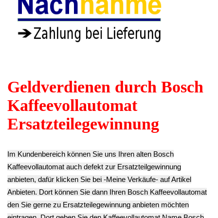
Boiler Kessel
Kapselhalter
Wasser Sieb Filter
Thermoblock
Klappe Verrieglung
Einsatz Bosch
Heizung Bosch
Oben Bosch
Tassimo CTPM01
Tassimo CTPM01
Tassimo CTPM01
-4
-4
-4
9.90€
29.90€
19.90€
** Endkundenpreis
** Endkundenpreis
** Endkundenpreis
zzgl.
Versand
zzgl.
Versand
zzgl.
Versand
Abtropf Gitter
Power Strom
Bosch Tassimo
Netzschalter
Wasserbehälter
CTPM01 -4
AN/AUS Switch
Wassertank
9.90€
Bosch Tassimo
Gehäuse Deckel
** Endkundenpreis
CTPM01 -4
Abdeckung Bosch
zzgl.
Versand
9.90€
Tassimo CTPM01
** Endkundenpreis
-4
zzgl.
Versand
9.90€
** Endkundenpreis
zzgl.
Versand