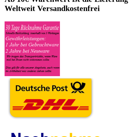
sowie die Modelnummer mit ein, bei der Artikelbeschreibung
geben Sie alle wichtigen relevanten Daten ein, in welchen
Zustand sich das Gerät befindet ob es Defekt oder
Funktionstüchtig ist und so gut wie möglich alle Mängel angeben
sowie das Zubehör welches dazugehört. Sobald der Bosch
Kaffeevollautomat angenommen worden ist, sehen Sie dies
unter Meine Artikel anzeigen, dort wird Ihnen dann die
Lieferadresse mitgeteilt wo genau der Kaffeevollautomat hin
gesendet werden muss. Dort tragen Sie dann auch das
Transportunternehmen zum Beispiel DHL und die
Sendungsnummer ein, so das man Nachvollziehen kann ob Ihre
Artikel auch angekommen ist.
Durch die Verkaufsstrategie von Myeparts erhalten Sie ein
Vielfaches mehr, als wenn Sie den Bosch Kaffeevollautomat
eigenhändig komplett verkaufen würden.
Andere Produkte die Ihnen
gefallen könnten