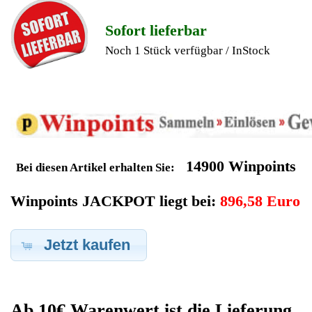
Geldverdienen durch Bosch
Kaffeevollautomat
Ersatzteilegewinnung
Im Kundenbereich können Sie uns Ihren alten Bosch
Kaffeevollautomat auch defekt zur Ersatzteilgewinnung
anbieten, dafür klicken Sie bei -Meine Verkäufe- auf Artikel
Anbieten. Dort können Sie dann Ihren Bosch Kaffeevollautomat
den Sie gerne zu Ersatzteilegewinnung anbieten möchten
eintragen. Dort geben Sie den Kaffeevollautomat Name Bosch