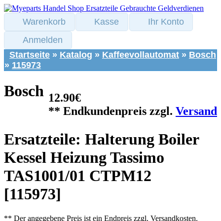
Warenkorb
Kasse
Ihr Konto
Anmelden
Startseite
»
Katalog
»
Kaffeevollautomat
»
Bosch
»
115973
Bosch
12.90€
** Endkundenpreis zzgl.
Versand
Ersatzteile: Halterung Boiler
Kessel Heizung Tassimo
TAS1001/01 CTPM12
[115973]
** Der angegebene Preis ist ein Endpreis zzgl. Versandkosten.