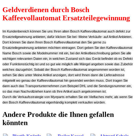
Geldverdienen durch Bosch
Kaffeevollautomat Ersatzteilegewinnung
Im Kundenbereich können Sie uns Ihren alten Bosch Kaffeevollautomat auch defekt zur
Ersatzteilgewinnung anbieten, dafür klicken Sie bei -Meine Verkäufe- auf Artikel Anbieten.
Dort können Sie dann Ihren Bosch Kaffeevollautomat den Sie gerne zu
Ersatzteilegewinnung anbieten möchten eintragen. Dort geben Sie den Kaffeevollautomat
Name Bosch sowie die Modelnummer mit ein, bei der Artikelbeschreibung geben Sie alle
wichtigen relevanten Daten ein, in welchen Zustand sich das Gerät befindet ob es Defekt
oder Funktionstüchtig ist und so gut wie möglich alle Mängel angeben sowie das Zubehör
welches dazugehört. Sobald der Bosch Kaffeevollautomat angenommen worden ist,
sehen Sie dies unter Meine Artikel anzeigen, dort wird Ihnen dann die Lieferadresse
mitgeteilt wo genau der Kaffeevollautomat hin gesendet werden muss. Dort tragen Sie
dann auch das Transportunternehmen zum Beispiel DHL und die Sendungsnummer ein,
so das man Nachvollziehen kann ob Ihre Artikel auch angekommen ist.
Durch die Verkaufsstrategie von Myeparts erhalten Sie ein Vielfaches mehr, als wenn Sie
den Bosch Kaffeevollautomat eigenhändig komplett verkaufen würden.
Andere Produkte die Ihnen gefallen
könnten