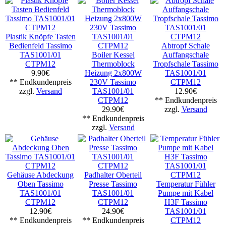
Plastik Knöpfe Tasten
Bedienfeld Tassimo
Abtropf Schale
TAS1001/01
Boiler Kessel
Auffangschale
CTPM12
Thermoblock
Tropfschale Tassimo
9.90€
Heizung 2x800W
TAS1001/01
** Endkundenpreis
230V Tassimo
CTPM12
zzgl.
Versand
TAS1001/01
12.90€
CTPM12
** Endkundenpreis
29.90€
zzgl.
Versand
** Endkundenpreis
zzgl.
Versand
Gehäuse Abdeckung
Padhalter Oberteil
Oben Tassimo
Presse Tassimo
Temperatur Fühler
TAS1001/01
TAS1001/01
Pumpe mit Kabel
CTPM12
CTPM12
H3F Tassimo
12.90€
24.90€
TAS1001/01
** Endkundenpreis
** Endkundenpreis
CTPM12