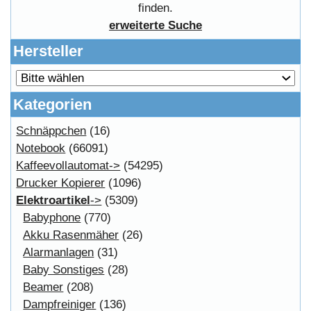
Anteile
Winpoints
Kunden Werben
Mediadaten
FAQ Hilfe
Bewerbungen
Affiliates
Login
Information
FAQ
Copyright © 2026
Myeparts Handel Shop
Ersatzteile Gebrauchte Geldverdienen
Powered by
osCommerce