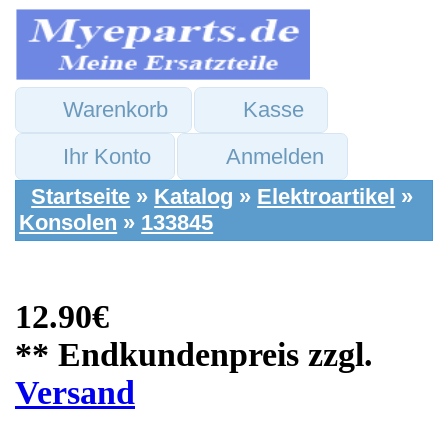
Warenkorb
Kasse
Ihr Konto
Anmelden
Startseite
»
Katalog
»
Elektroartikel
»
Konsolen
»
133845
12.90€
** Endkundenpreis zzgl.
Versand
Sony Ersatzteile:
Video Audio AV
Kabel 2,5m