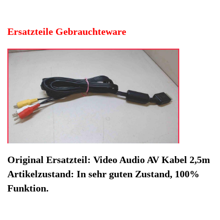
Funktion.
Hersteller: Sony
Kategorie: Konsolen
EAN: 4064816509962
Herstellernummer: 133845
Produktart: Video Audio AV Kabel
Artikelzustand: Gebrauchteware
Video Audio AV Kabel 2,5m PlayStation 2 SCPH-50004 -2.
Original Ersatzteil: Video Audio AV Kabel 2,5m
Artikelzustand: In sehr guten Zustand, 100% Funktion.
Sofort lieferbar
Noch 1 Stück verfügbar / InStock