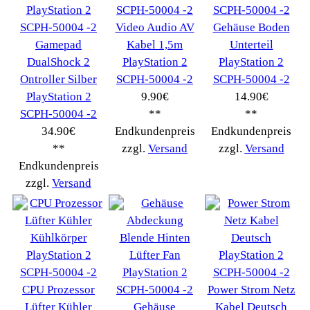
Alarmanlagen
(31)
Baby Sonstiges
(28)
Beamer
(208)
Dampfreiniger
(136)
Digitalkameras
(113)
Heizungsanlage
(289)
Hifi Audio Sat TV
(444)
HiFi-Anlage
(158)
Konsolen
(532)
Küchengeräte
(283)
Kühlboxen
(102)
LED Technik
(85)
Medizinische Geräte
(41)
Messgeräte
(40)
Mischpult
(26)
Navigationssysteme
(42)
Plattenspieler
(114)
Receiver
(320)
Rekorder
(58)
Scanner
(53)
Spielzeug
(57)
Spülmaschine
(58)
Staubsauger
(598)
Türklingelanlagen
(21)
TV Monitore
(171)