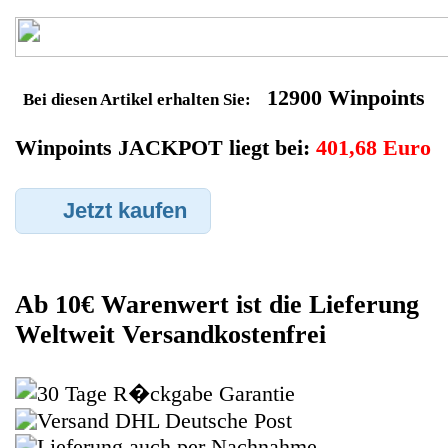
Ihren Sony Konsolen den Sie gerne zu Ersatzteilegewinnung
anbieten möchten eintragen. Dort geben Sie den Konsolen
Name Sony sowie die Modelnummer mit ein, bei der
Artikelbeschreibung geben Sie alle wichtigen relevanten Daten
ein, in welchen Zustand sich das Gerät befindet ob es Defekt
oder Funktionstüchtig ist und so gut wie möglich alle Mängel
angeben sowie das Zubehör welches dazugehört. Sobald der
Sony Konsolen angenommen worden ist, sehen Sie dies unter
Meine Artikel anzeigen, dort wird Ihnen dann die Lieferadresse
mitgeteilt wo genau der Konsolen hin gesendet werden muss.
Dort tragen Sie dann auch das Transportunternehmen zum
Beispiel DHL und die Sendungsnummer ein, so das man
Nachvollziehen kann ob Ihre Artikel auch angekommen ist.
Durch die Verkaufsstrategie von Myeparts erhalten Sie ein
Vielfaches mehr, als wenn Sie den Sony Konsolen eigenhändig
komplett verkaufen würden.
Andere Produkte die Ihnen
gefallen könnten