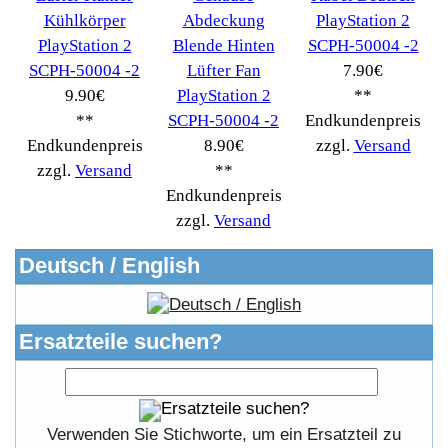
Überwachungstechnik
(11)
Waschmaschine
(412)
Werkzeug
(82)
PC Computer->
(2543)
Handy Telefon
(1053)
Modellbau
(593)
Monitore->
(261)
Fahrrad
(76)
Autoteile->
(161)
Wir akzeptieren
Informationen
Liefer- & Versandkosten
Datenschutzerklärung
Unsere AGBs
Kontakt
Impressum
Widerrufsrecht
RMA & Service