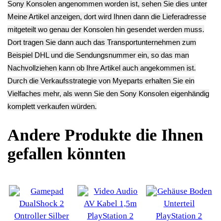
Endkundenpreis
zzgl.
Versand
Deutsch / English
Ersatzteile suchen?
Verwenden Sie Stichworte, um ein Ersatzteil zu
finden.
erweiterte Suche
Hersteller
Kategorien
Schnäppchen
(16)
Notebook
(66091)
Kaffeevollautomat->
(54295)
Drucker Kopierer
(1096)
Elektroartikel
->
(5309)
Babyphone
(770)
Akku Rasenmäher
(26)