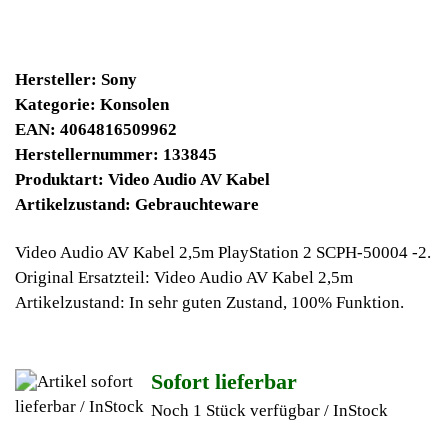
12900 Winpoints
Bei diesen Artikel erhalten Sie:
Winpoints JACKPOT liegt bei:
401,68 Euro
Jetzt kaufen
Ab 10€ Warenwert ist die Lieferung
Weltweit Versandkostenfrei
Geldverdienen durch Sony
Konsolen
Ersatzteilegewinnung
Im Kundenbereich können Sie uns Ihren alten Sony Konsolen
auch defekt zur Ersatzteilgewinnung anbieten, dafür klicken Sie
bei -Meine Verkäufe- auf Artikel Anbieten. Dort können Sie dann