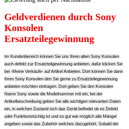
Video Audio AV
Gehäuse Boden
Gamepad
Kabel 1,5m
Unterteil
DualShock 2
PlayStation 2
PlayStation 2
Ontroller Silber
SCPH-50004 -2
SCPH-50004 -2
PlayStation 2
9.90€
14.90€
SCPH-50004 -2
**
**
34.90€
Endkundenpreis
Endkundenpreis
**
zzgl.
Versand
zzgl.
Versand
Endkundenpreis
zzgl.
Versand
CPU Prozessor
Power Strom Netz
Lüfter Kühler
Gehäuse
Kabel Deutsch
Kühlkörper
Abdeckung
PlayStation 2
PlayStation 2
Blende Hinten
SCPH-50004 -2
SCPH-50004 -2
Lüfter Fan
7.90€
9.90€
PlayStation 2
**
**
SCPH-50004 -2
Endkundenpreis
Endkundenpreis
8.90€
zzgl.
Versand
zzgl.
Versand
**