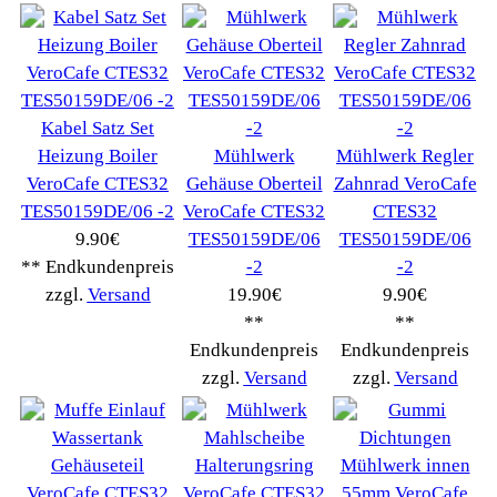
Nestle
(72)
Ningbo Merol
(52)
NIVONA
(1403)
Philips Km
(1415)
Privileg
(134)
Saeco
(9286)
Siemens
(5349)
Tchibo
(1387)
Tevion Kaffee
(36)
TurMix
(106)
WMF
(2503)
Severin
(281)
Drucker Kopierer
(1096)
Elektroartikel->
(5309)
PC Computer->
(2543)
Handy Telefon
(1053)
Modellbau
(593)
Monitore->
(261)
Fahrrad
(76)
Autoteile->
(161)
Wir akzeptieren