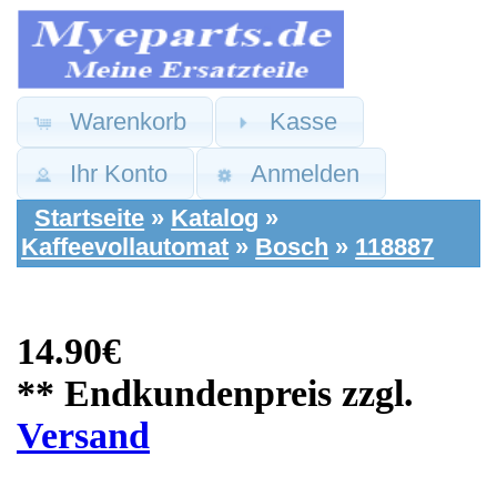
Warenkorb
Kasse
Ihr Konto
Anmelden
Startseite
»
Katalog
»
Kaffeevollautomat
»
Bosch
»
118887
14.90€
** Endkundenpreis zzgl.
Versand
Siemens Ersatzteile:
Wasser Schlauch
Anschluss Kupplung