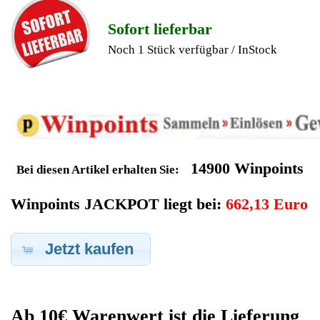
Geldverdienen durch
Siemens Kaffeevollautomat
Ersatzteilegewinnung
Im Kundenbereich können Sie uns Ihren alten Siemens
Kaffeevollautomat auch defekt zur Ersatzteilgewinnung
anbieten, dafür klicken Sie bei -Meine Verkäufe- auf Artikel
Anbieten. Dort können Sie dann Ihren Siemens
Kaffeevollautomat den Sie gerne zu Ersatzteilegewinnung
anbieten möchten eintragen. Dort geben Sie den