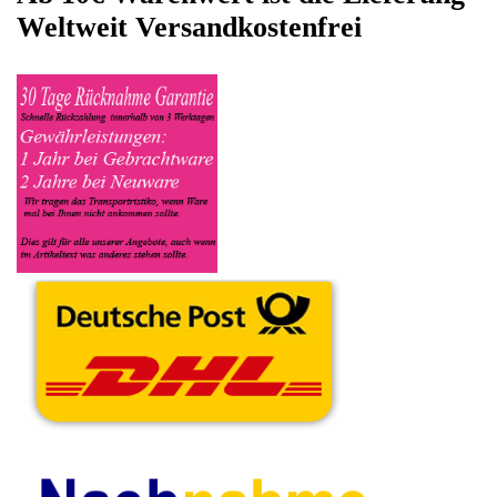
Kaffeevollautomat Name Siemens sowie die Modelnummer mit
ein, bei der Artikelbeschreibung geben Sie alle wichtigen
relevanten Daten ein, in welchen Zustand sich das Gerät
befindet ob es Defekt oder Funktionstüchtig ist und so gut wie
möglich alle Mängel angeben sowie das Zubehör welches
dazugehört. Sobald der Siemens Kaffeevollautomat
angenommen worden ist, sehen Sie dies unter Meine Artikel
anzeigen, dort wird Ihnen dann die Lieferadresse mitgeteilt wo
genau der Kaffeevollautomat hin gesendet werden muss. Dort
tragen Sie dann auch das Transportunternehmen zum Beispiel
DHL und die Sendungsnummer ein, so das man Nachvollziehen
kann ob Ihre Artikel auch angekommen ist.
Durch die Verkaufsstrategie von Myeparts erhalten Sie ein
Vielfaches mehr, als wenn Sie den Siemens Kaffeevollautomat
eigenhändig komplett verkaufen würden.
Andere Produkte die Ihnen
gefallen könnten