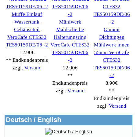
Informationen
Liefer- & Versandkosten
Datenschutzerklärung
Unsere AGBs
Kontakt
Impressum
Widerrufsrecht
RMA & Service
Anteile
Winpoints
Kunden Werben
Mediadaten
FAQ Hilfe
Bewerbungen
Affiliates
Login
Information
FAQ