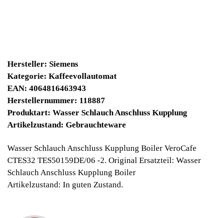
14900 Winpoints
Bei diesen Artikel erhalten Sie:
Winpoints JACKPOT liegt bei:
662,13 Euro
Jetzt kaufen
Ab 10€ Warenwert ist die Lieferung
Weltweit Versandkostenfrei