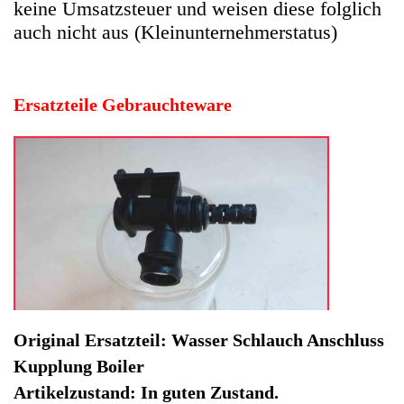
Original Ersatzteil: Wasser Schlauch Anschluss
Kupplung Boiler
Artikelzustand: In guten Zustand.
Hersteller: Siemens
Kategorie: Kaffeevollautomat
EAN: 4064816463943
Herstellernummer: 118887
Produktart: Wasser Schlauch Anschluss Kupplung
Artikelzustand: Gebrauchteware
Wasser Schlauch Anschluss Kupplung Boiler VeroCafe
CTES32 TES50159DE/06 -2. Original Ersatzteil: Wasser
Schlauch Anschluss Kupplung Boiler
Artikelzustand: In guten Zustand.
Sofort lieferbar
Noch 1 Stück verfügbar / InStock