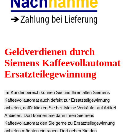
Schlauchschelle
Gummi Füsse Fuß
Kabel Satz Set
Schlauchklemme
1x VeroCafe
Power Netzteil
VeroCafe CTES32
CTES32
VeroCafe CTES32
TES50159DE/06 -2
TES50159DE/06
TES50159DE/06
6.90€
-2
-2
** Endkundenpreis
4.90€
8.90€
zzgl.
Versand
**
**
Endkundenpreis
Endkundenpreis
zzgl.
Versand
zzgl.
Versand
Kabel Satz Set
Heizung Boiler
Mühlwerk
Mühlwerk Regler
VeroCafe CTES32
Gehäuse Oberteil
Zahnrad VeroCafe
TES50159DE/06 -2
VeroCafe CTES32
CTES32
9.90€
TES50159DE/06
TES50159DE/06
** Endkundenpreis
-2
-2
zzgl.
Versand
19.90€
9.90€
**
**
Endkundenpreis
Endkundenpreis
zzgl.
Versand
zzgl.
Versand