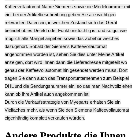
Muffe Einlauf
Wassertank
Mühlwerk
Gehäuseteil
Mahlscheibe
Gummi
VeroCafe CTES32
Halterungsring
Dichtungen
TES50159DE/06 -2
VeroCafe CTES32
Mühlwerk innen
12.90€
TES50159DE/06
55mm VeroCafe
** Endkundenpreis
-2
CTES32
zzgl.
Versand
12.90€
TES50159DE/06
**
-2
Endkundenpreis
8.90€
zzgl.
Versand
**
Endkundenpreis
zzgl.
Versand
Deutsch / English
Ersatzteile suchen?