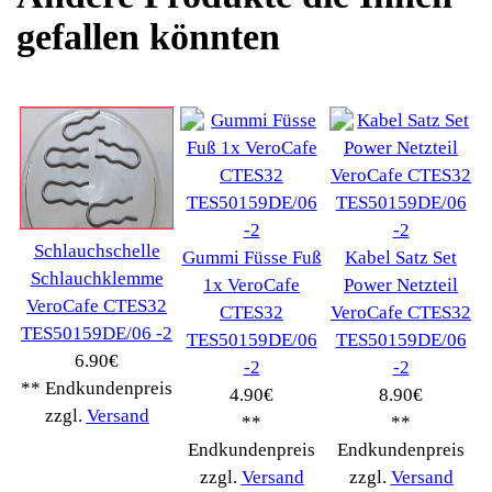
Verwenden Sie Stichworte, um ein Ersatzteil zu
finden.
erweiterte Suche
Hersteller
Kategorien
Schnäppchen
(16)
Notebook
(66091)
Kaffeevollautomat
->
(54295)
AEG
(1112)
Ambiano
(29)
BIALETTI
(27)
Bosch
(2885)
BRAUN
(79)
Café express
(14)
DeLonghi
(7443)
Gaggia
(90)
Gastroback
(50)
Jura
(14045)
Krups
(3904)
Lavazza
(68)
Melitta
(2275)
Miele
(250)