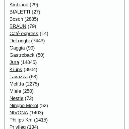
Copyright © 2026
Myeparts Handel Shop
Ersatzteile Gebrauchte Geldverdienen
Powered by
osCommerce