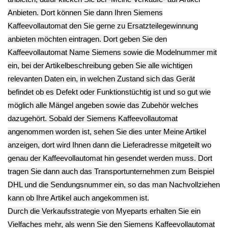
**
zzgl.
Versand
Endkundenpreis
zzgl.
Versand
Power Strom
Temperatur Fühler
Netzschalter
Temperatur Fühler
Sicherung Boiler
AN/AUS Switch
Boiler 130C
Blau Siemens
Siemens CUKA2
(161771.007)
CUKA2
10.43€
Siemens CUKA2
9.03€
**
9.03€
**
Endkundenpreis
**
Endkundenpreis
zzgl.
Versand
Endkundenpreis
zzgl.
Versand
zzgl.
Versand
Deutsch / English
Ersatzteile suchen?
Verwenden Sie Stichworte, um ein Ersatzteil zu