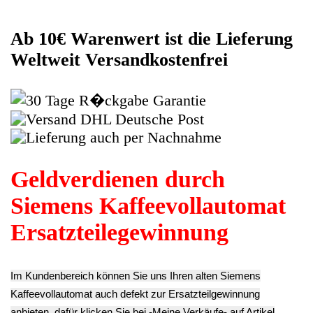
anzeigen, dort wird Ihnen dann die Lieferadresse mitgeteilt wo
genau der Kaffeevollautomat hin gesendet werden muss. Dort
tragen Sie dann auch das Transportunternehmen zum Beispiel
DHL und die Sendungsnummer ein, so das man Nachvollziehen
kann ob Ihre Artikel auch angekommen ist.
Durch die Verkaufsstrategie von Myeparts erhalten Sie ein
Vielfaches mehr, als wenn Sie den Siemens Kaffeevollautomat
eigenhändig komplett verkaufen würden.
Andere Produkte die Ihnen
gefallen könnten
Tassen Ablage
Oben Heizung
Filtereinsatz
Boiler Kessel
Siemens CUKA2
Gehäuseteil
Thermoblock
9.03€
Kaffeepulver
Heizung 230V
**
Siemens CUKA2
1000W Siemens
Endkundenpreis
11.13€
CUKA2
zzgl.
Versand
**
13.93€
Endkundenpreis