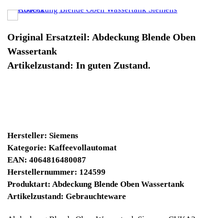
Produktart: Abdeckung Blende Oben Wassertank
Artikelzustand: Gebrauchteware
Abdeckung Blende Oben Wassertank Siemens CUKA2.
Original Ersatzteil: Abdeckung Blende Oben Wassertank
Artikelzustand: In guten Zustand.
Sofort lieferbar
Noch 1 Stück verfügbar / InStock
9030 Winpoints
Bei diesen Artikel erhalten Sie:
Winpoints JACKPOT liegt bei:
365,44 Euro
Jetzt kaufen
Ab 10€ Warenwert ist die Lieferung
Weltweit Versandkostenfrei