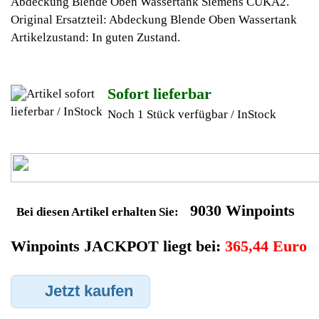
Geldverdienen durch
Siemens Kaffeevollautomat
Ersatzteilegewinnung
Im Kundenbereich können Sie uns Ihren alten Siemens
Kaffeevollautomat auch defekt zur Ersatzteilgewinnung
anbieten, dafür klicken Sie bei -Meine Verkäufe- auf Artikel
Anbieten. Dort können Sie dann Ihren Siemens
Kaffeevollautomat den Sie gerne zu Ersatzteilegewinnung
anbieten möchten eintragen. Dort geben Sie den
Kaffeevollautomat Name Siemens sowie die Modelnummer mit
ein, bei der Artikelbeschreibung geben Sie alle wichtigen
relevanten Daten ein, in welchen Zustand sich das Gerät
befindet ob es Defekt oder Funktionstüchtig ist und so gut wie
möglich alle Mängel angeben sowie das Zubehör welches
dazugehört. Sobald der Siemens Kaffeevollautomat
angenommen worden ist, sehen Sie dies unter Meine Artikel