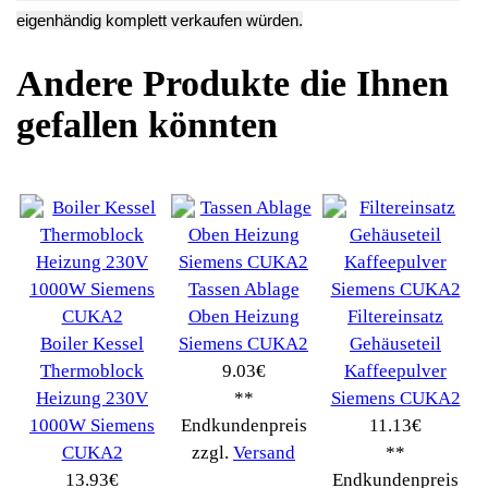
finden.
erweiterte Suche
Hersteller
Kategorien
Schnäppchen
(16)
Notebook
(66091)
Kaffeevollautomat
->
(54295)
AEG
(1112)
Ambiano
(29)
BIALETTI
(27)
Bosch
(2885)
BRAUN
(79)
Café express
(14)
DeLonghi
(7443)
Gaggia
(90)
Gastroback
(50)
Jura
(14045)
Krups
(3904)
Lavazza
(68)
Melitta
(2275)
Miele
(250)
Nestle
(72)