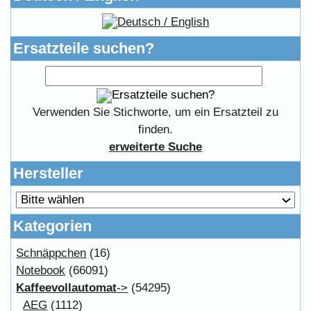
Informationen
Liefer- & Versandkosten
Datenschutzerklärung
Unsere AGBs
Kontakt
Impressum
Widerrufsrecht
RMA & Service
Anteile
Winpoints
Kunden Werben
Mediadaten
FAQ Hilfe
Bewerbungen
Affiliates
Login
Information
FAQ