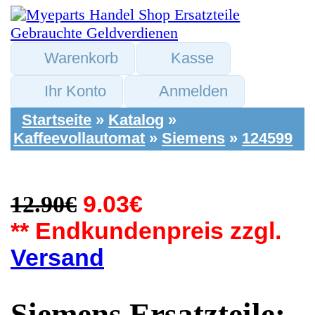
Warenkorb
Kasse
Ihr Konto
Anmelden
Startseite
»
Katalog
»
Kaffeevollautomat
»
Siemens
»
124599
12.90€
9.03€
** Endkundenpreis zzgl.
Versand
Siemens Ersatzteile:
Abdeckung Blende
Oben Wassertank
CUKA2