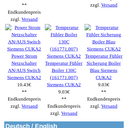
Ningbo Merol
(52)
NIVONA
(1403)
Philips Km
(1415)
Privileg
(134)
Saeco
(9286)
Siemens
(5349)
Tchibo
(1387)
Tevion Kaffee
(36)
TurMix
(106)
WMF
(2503)
Severin
(281)
Drucker Kopierer
(1096)
Elektroartikel->
(5309)
PC Computer->
(2543)
Handy Telefon
(1053)
Modellbau
(593)
Monitore->
(261)
Fahrrad
(76)
Autoteile->
(161)
Wir akzeptieren