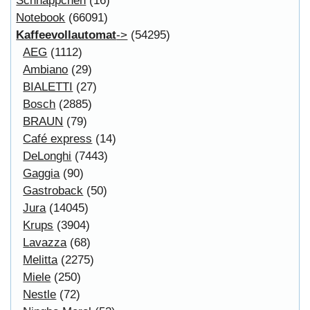
Copyright © 2026
Myeparts Handel Shop
Ersatzteile Gebrauchte Geldverdienen
Powered by
osCommerce