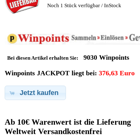
Geldverdienen durch
Siemens Kaffeevollautomat
Ersatzteilegewinnung
Im Kundenbereich können Sie uns Ihren alten Siemens
Kaffeevollautomat auch defekt zur Ersatzteilgewinnung
anbieten, dafür klicken Sie bei -Meine Verkäufe- auf Artikel
Anbieten. Dort können Sie dann Ihren Siemens
Kaffeevollautomat den Sie gerne zu Ersatzteilegewinnung
anbieten möchten eintragen. Dort geben Sie den
Kaffeevollautomat Name Siemens sowie die Modelnummer mit
ein, bei der Artikelbeschreibung geben Sie alle wichtigen