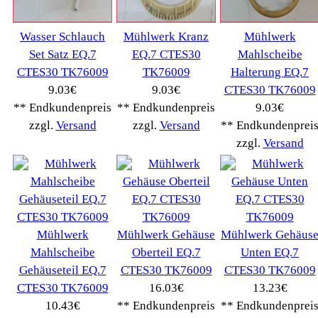
Drucker Kopierer
(1096)
Elektroartikel->
(5309)
PC Computer->
(2543)
Handy Telefon
(1053)
Modellbau
(593)
Monitore->
(261)
Fahrrad
(76)
Autoteile->
(161)
Wir akzeptieren
Informationen
Liefer- & Versandkosten
Datenschutzerklärung
Unsere AGBs
Kontakt
Impressum
Widerrufsrecht
RMA & Service