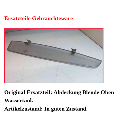
Artikelzustand: In guten Zustand.
Hersteller: Siemens
Kategorie: Kaffeevollautomat
EAN: 4064816501799
Herstellernummer: 131081
Produktart: Abdeckung Blende Oben Wassertank
Artikelzustand: Gebrauchteware
Abdeckung Blende Oben Wassertank EQ.7 CTES30
TK76009. Original Ersatzteil: Abdeckung Blende Oben
Wassertank
Artikelzustand: In guten Zustand.
Sofort lieferbar
Noch 1 Stück verfügbar / InStock