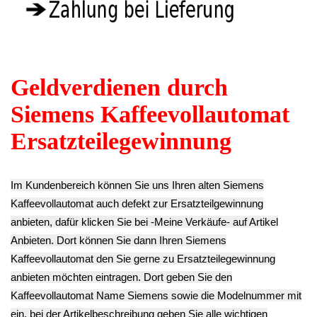
Schlauchklemme
Diverse EQ.7
Sensor Schalter
Diverse EQ.7
CTES30 TK76009
Kabel Cable II
CTES30 TK76009
9.03€
EQ.7 CTES30
6.23€
** Endkundenpreis
TK76009
** Endkundenpreis
zzgl.
Versand
9.03€
zzgl.
Versand
** Endkundenpreis
zzgl.
Versand
Wasser Schlauch
Mühlwerk Kranz
Mühlwerk
Set Satz EQ.7
EQ.7 CTES30
Mahlscheibe
CTES30 TK76009
TK76009
Halterung EQ.7
9.03€
9.03€
CTES30 TK76009
** Endkundenpreis
** Endkundenpreis
9.03€
zzgl.
Versand
zzgl.
Versand
** Endkundenpreis
zzgl.
Versand
Mühlwerk
Mühlwerk Gehäuse
Mühlwerk Gehäuse
Mahlscheibe
Oberteil EQ.7
Unten EQ.7