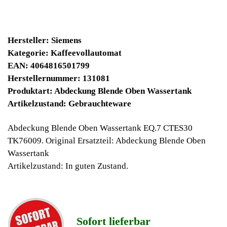
9030 Winpoints
Bei diesen Artikel erhalten Sie:
Winpoints JACKPOT liegt bei:
376,63 Euro
Jetzt kaufen
Ab 10€ Warenwert ist die Lieferung
Weltweit Versandkostenfrei