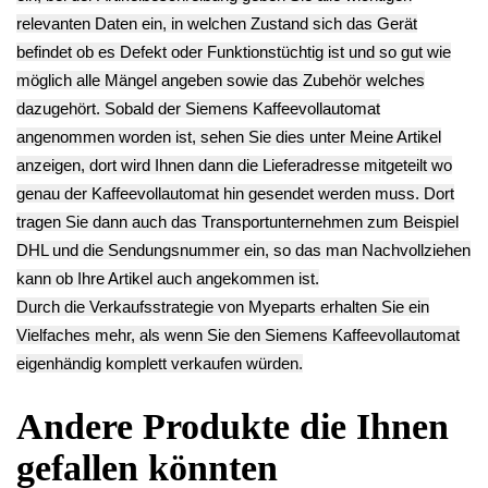
Gehäuseteil EQ.7
CTES30 TK76009
CTES30 TK76009
CTES30 TK76009
16.03€
13.23€
10.43€
** Endkundenpreis
** Endkundenpreis
** Endkundenpreis
zzgl.
Versand
zzgl.
Versand
zzgl.
Versand
Deutsch / English
Ersatzteile suchen?
Verwenden Sie Stichworte, um ein Ersatzteil zu
finden.
erweiterte Suche
Hersteller
Kategorien
Schnäppchen
(16)
Notebook
(66091)
Kaffeevollautomat
->
(54295)
AEG
(1112)