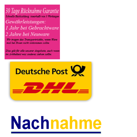
relevanten Daten ein, in welchen Zustand sich das Gerät
befindet ob es Defekt oder Funktionstüchtig ist und so gut wie
möglich alle Mängel angeben sowie das Zubehör welches
dazugehört. Sobald der Siemens Kaffeevollautomat
angenommen worden ist, sehen Sie dies unter Meine Artikel
anzeigen, dort wird Ihnen dann die Lieferadresse mitgeteilt wo
genau der Kaffeevollautomat hin gesendet werden muss. Dort
tragen Sie dann auch das Transportunternehmen zum Beispiel
DHL und die Sendungsnummer ein, so das man Nachvollziehen
kann ob Ihre Artikel auch angekommen ist.
Durch die Verkaufsstrategie von Myeparts erhalten Sie ein
Vielfaches mehr, als wenn Sie den Siemens Kaffeevollautomat
eigenhändig komplett verkaufen würden.
Andere Produkte die Ihnen
gefallen könnten
Schlauchschelle
Kabel Satz Set
Micro Switch