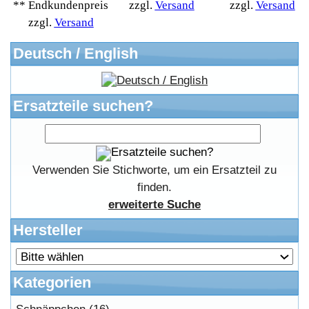
Anteile
Winpoints
Kunden Werben
Mediadaten
FAQ Hilfe
Bewerbungen
Affiliates
Login
Information
FAQ
Kostenloser Bannertausch von Myeparts.de