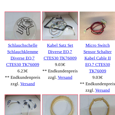
Ambiano
(29)
BIALETTI
(27)
Bosch
(2885)
BRAUN
(79)
Café express
(14)
DeLonghi
(7443)
Gaggia
(90)
Gastroback
(50)
Jura
(14045)
Krups
(3904)
Lavazza
(68)
Melitta
(2275)
Miele
(250)
Nestle
(72)
Ningbo Merol
(52)
NIVONA
(1403)
Philips Km
(1415)
Privileg
(134)
Saeco
(9286)
Siemens
(5349)
Tchibo
(1387)
Tevion Kaffee
(36)
TurMix
(106)
WMF
(2503)
Severin
(281)