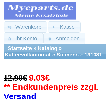
Warenkorb
Kasse
Ihr Konto
Anmelden
Startseite
»
Katalog
»
Kaffeevollautomat
»
Siemens
»
131081
12.90€
9.03€
** Endkundenpreis zzgl.
Versand
Siemens Ersatzteile:
Abdeckung Blende
Oben Wassertank