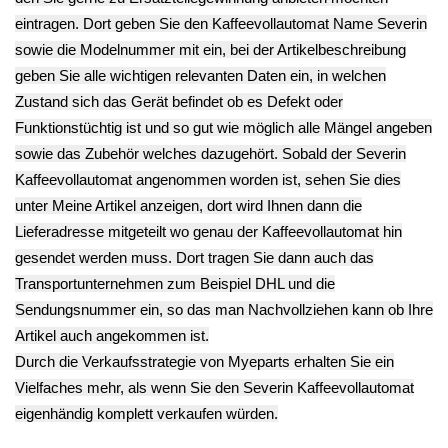
zzgl.
Versand
zzgl.
Versand
30MY
11.13€
**
Endkundenpreis
zzgl.
Versand
Brühsieb 2er Set
Severin KV 8003
Plastik Gehäuseteil
Typ 8010 30MY
Brühgruppe VII
13.93€
Severin KV 8003
** Endkundenpreis
Plastik
Typ 8010 30MY
zzgl.
Versand
Gehäuseteil
11.13€
Brühgruppe
** Endkundenpreis
Rücklaufventil
zzgl.
Versand
Severin KV
8003 Typ 8010
30MY
11.83€
**
Endkundenpreis
zzgl.
Versand
Deutsch / English