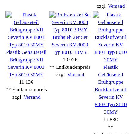
Wir akzeptieren
Informationen
Liefer- & Versandkosten
Datenschutzerklärung
Unsere AGBs
Kontakt
Impressum
Widerrufsrecht
RMA & Service
Anteile
Winpoints
Kunden Werben
Mediadaten
FAQ Hilfe
Bewerbungen