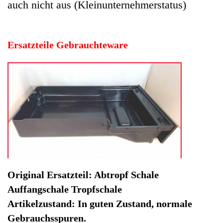
Auffangschale Tropfschale
Artikelzustand: In guten Zustand, normale
Gebrauchsspuren.
Hersteller: Severin
Kategorie: Kaffeevollautomat
EAN: 4064816407688
Herstellernummer: 8010-C060
Produktart: Abtropf Schale Auffangschale Tropfschale
Artikelzustand: Gebrauchteware
Abtropf Schale Auffangschale Tropfschale Severin S2 KV
8003 Typ 8010. Original Ersatzteil: Abtropf Schale
Auffangschale Tropfschale
Artikelzustand: In guten Zustand, normale
Gebrauchsspuren.
Sofort lieferbar