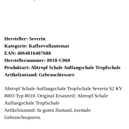
Noch 1 Stück verfügbar / InStock
13230 Winpoints
Bei diesen Artikel erhalten Sie:
Winpoints JACKPOT liegt bei:
378,93 Euro
Jetzt kaufen
Ab 10€ Warenwert ist die Lieferung
Weltweit Versandkostenfrei