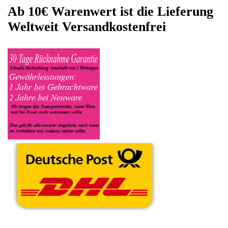
eintragen. Dort geben Sie den Kaffeevollautomat Name Severin
sowie die Modelnummer mit ein, bei der Artikelbeschreibung
geben Sie alle wichtigen relevanten Daten ein, in welchen
Zustand sich das Gerät befindet ob es Defekt oder
Funktionstüchtig ist und so gut wie möglich alle Mängel angeben
sowie das Zubehör welches dazugehört. Sobald der Severin
Kaffeevollautomat angenommen worden ist, sehen Sie dies
unter Meine Artikel anzeigen, dort wird Ihnen dann die
Lieferadresse mitgeteilt wo genau der Kaffeevollautomat hin
gesendet werden muss. Dort tragen Sie dann auch das
Transportunternehmen zum Beispiel DHL und die
Sendungsnummer ein, so das man Nachvollziehen kann ob Ihre
Artikel auch angekommen ist.
Durch die Verkaufsstrategie von Myeparts erhalten Sie ein
Vielfaches mehr, als wenn Sie den Severin Kaffeevollautomat
eigenhändig komplett verkaufen würden.
Andere Produkte die Ihnen
gefallen könnten