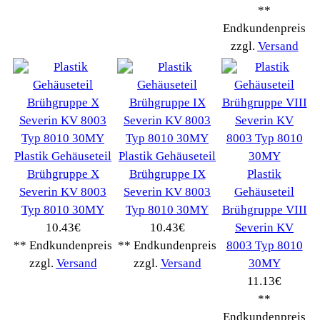
Gastroback
(50)
Jura
(14045)
Krups
(3904)
Lavazza
(68)
Melitta
(2275)
Miele
(250)
Nestle
(72)
Ningbo Merol
(52)
NIVONA
(1403)
Philips Km
(1415)
Privileg
(134)
Saeco
(9286)
Siemens
(5349)
Tchibo
(1387)
Tevion Kaffee
(36)
TurMix
(106)
WMF
(2503)
Severin
(281)
Drucker Kopierer
(1096)
Elektroartikel->
(5309)
PC Computer->
(2543)
Handy Telefon
(1053)
Modellbau
(593)
Monitore->
(261)
Fahrrad
(76)
Autoteile->
(161)