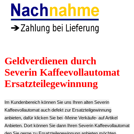
Schrauben Set Satz
Wasser Schlauch
Brühgruppe
Set Satz
Gummi
Severin KV 8003
Brühgruppe
Dichtungen
Typ 8010 30MY
Severin KV 8003
Brühgruppe
6.93€
Typ 8010 30MY
Severin KV
** Endkundenpreis
6.93€
8003 Typ 8010
zzgl.
Versand
** Endkundenpreis
30MY
zzgl.
Versand
6.93€
**
Endkundenpreis
zzgl.
Versand
Plastik Gehäuseteil
Plastik Gehäuseteil
Brühgruppe X
Brühgruppe IX
Plastik
Severin KV 8003
Severin KV 8003
Gehäuseteil
Typ 8010 30MY
Typ 8010 30MY
Brühgruppe VIII
10.43€
10.43€
Severin KV
** Endkundenpreis
** Endkundenpreis
8003 Typ 8010