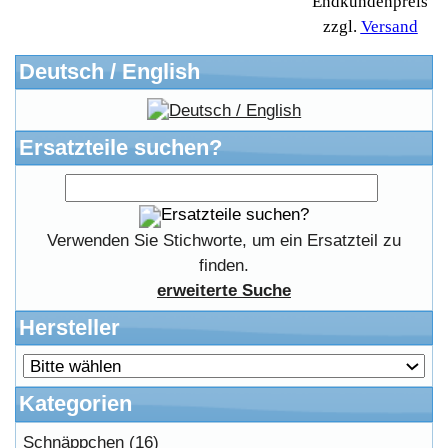
Affiliates
Login
Information
FAQ
Kostenloser Bannertausch von Myeparts.de
Copyright © 2026
Myeparts Handel Shop
Ersatzteile Gebrauchte Geldverdienen
Powered by
osCommerce