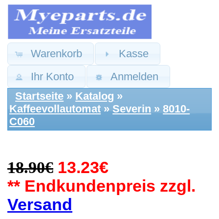
Warenkorb
Kasse
Ihr Konto
Anmelden
Startseite
»
Katalog
»
Kaffeevollautomat
»
Severin
»
8010-
C060
18.90€
13.23€
** Endkundenpreis zzgl.
Versand
Severin Ersatzteile:
Abtropf Schale
Auffangschale