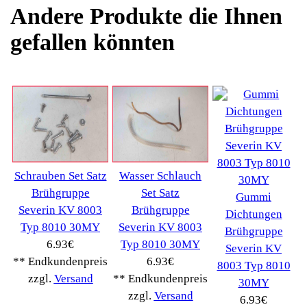
Ersatzteile suchen?
Verwenden Sie Stichworte, um ein Ersatzteil zu
finden.
erweiterte Suche
Hersteller
Kategorien
Schnäppchen
(16)
Notebook
(66091)
Kaffeevollautomat
->
(54295)
AEG
(1112)
Ambiano
(29)
BIALETTI
(27)
Bosch
(2885)
BRAUN
(79)
Café express
(14)
DeLonghi
(7443)
Gaggia
(90)