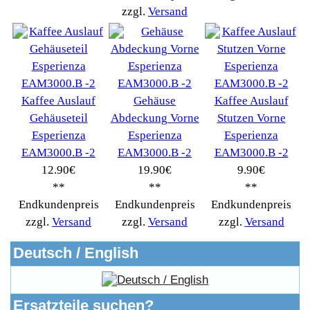
Autoteile->
(161)
Wir akzeptieren
Informationen
Liefer- & Versandkosten
Datenschutzerklärung
Unsere AGBs
Kontakt
Impressum
Widerrufsrecht
RMA & Service
Anteile
Winpoints
Kunden Werben
Mediadaten
FAQ Hilfe
Bewerbungen