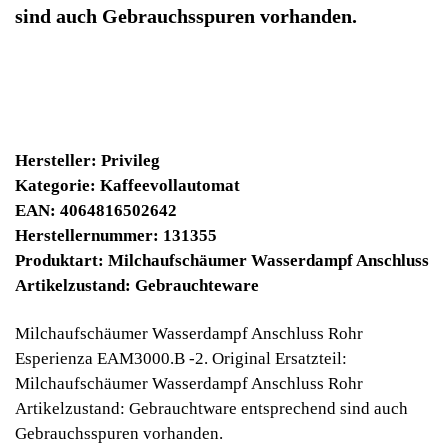
Sofort lieferbar
Noch 1 Stück verfügbar / InStock
9900 Winpoints
Bei diesen Artikel erhalten Sie:
Winpoints JACKPOT liegt bei:
857,53 Euro
Jetzt kaufen
Ab 10€ Warenwert ist die Lieferung
Weltweit Versandkostenfrei
Geldverdienen durch