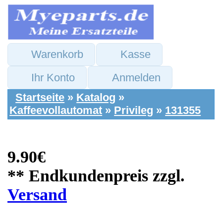
Warenkorb
Kasse
Ihr Konto
Anmelden
Startseite
»
Katalog
»
Kaffeevollautomat
»
Privileg
»
131355
9.90€
** Endkundenpreis zzgl.
Versand
Privileg Ersatzteile:
Milchaufschäumer
Wasserdampf