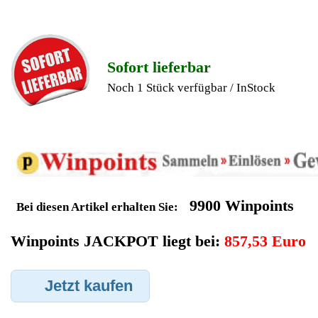
Privileg Kaffeevollautomat
Ersatzteilegewinnung
Im Kundenbereich können Sie uns Ihren alten Privileg
Kaffeevollautomat auch defekt zur Ersatzteilgewinnung
anbieten, dafür klicken Sie bei -Meine Verkäufe- auf Artikel
Anbieten. Dort können Sie dann Ihren Privileg Kaffeevollautomat
den Sie gerne zu Ersatzteilegewinnung anbieten möchten
eintragen. Dort geben Sie den Kaffeevollautomat Name Privileg
sowie die Modelnummer mit ein, bei der Artikelbeschreibung
geben Sie alle wichtigen relevanten Daten ein, in welchen
Zustand sich das Gerät befindet ob es Defekt oder
Funktionstüchtig ist und so gut wie möglich alle Mängel angeben
sowie das Zubehör welches dazugehört. Sobald der Privileg
Kaffeevollautomat angenommen worden ist, sehen Sie dies
unter Meine Artikel anzeigen, dort wird Ihnen dann die
Lieferadresse mitgeteilt wo genau der Kaffeevollautomat hin
gesendet werden muss. Dort tragen Sie dann auch das
Transportunternehmen zum Beispiel DHL und die
Sendungsnummer ein, so das man Nachvollziehen kann ob Ihre
Artikel auch angekommen ist.
Durch die Verkaufsstrategie von Myeparts erhalten Sie ein
Vielfaches mehr, als wenn Sie den Privileg Kaffeevollautomat