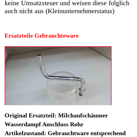
Original Ersatzteil: Milchaufschäumer
Wasserdampf Anschluss Rohr
Artikelzustand: Gebrauchtware entsprechend
sind auch Gebrauchsspuren vorhanden.
Hersteller: Privileg
Kategorie: Kaffeevollautomat
EAN: 4064816502642
Herstellernummer: 131355
Produktart: Milchaufschäumer Wasserdampf Anschluss
Artikelzustand: Gebrauchteware
Milchaufschäumer Wasserdampf Anschluss Rohr
Esperienza EAM3000.B -2. Original Ersatzteil:
Milchaufschäumer Wasserdampf Anschluss Rohr
Artikelzustand: Gebrauchtware entsprechend sind auch
Gebrauchsspuren vorhanden.