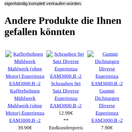
Deutsch / English
Ersatzteile suchen?
Verwenden Sie Stichworte, um ein Ersatzteil zu
finden.
erweiterte Suche
Hersteller
Kategorien
Schnäppchen
(16)
Notebook
(66091)
Kaffeevollautomat
->
(54295)
AEG
(1112)
Ambiano
(29)
BIALETTI
(27)
Bosch
(2885)
BRAUN
(79)
Café express
(14)
DeLonghi
(7443)