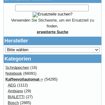
Affiliates
Login
Information
FAQ
Copyright © 2026
Myeparts Handel Shop
Ersatzteile Gebrauchte Geldverdienen
Powered by
osCommerce