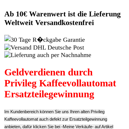
eigenhändig komplett verkaufen würden.
Andere Produkte die Ihnen
gefallen könnten
Schrauben Set
Kaffeebohnen
Satz Diverse
Gummi
Mühlwerk
Esperienza
Dichtungen
Mahlwerk (ohne
EAM3000.B -2
Diverse
Motor) Esperienza
12.90€
Esperienza
EAM3000.B -2
**
EAM3000.B -2
39.90€
Endkundenpreis
7.90€
**
zzgl.
Versand
**
Endkundenpreis
Endkundenpreis
zzgl.
Versand
zzgl.
Versand