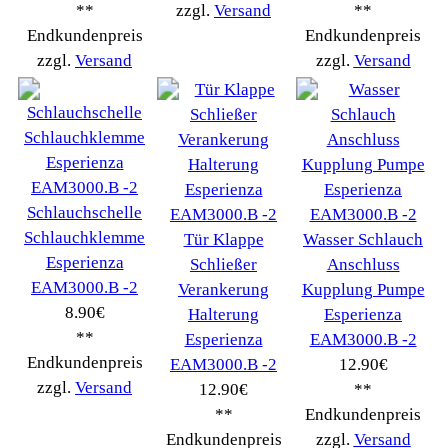
Gaggia
(90)
Gastroback
(50)
Jura
(14045)
Krups
(3904)
Lavazza
(68)
Melitta
(2275)
Miele
(250)
Nestle
(72)
Ningbo Merol
(52)
NIVONA
(1403)
Philips Km
(1415)
Privileg
(134)
Saeco
(9286)
Siemens
(5349)
Tchibo
(1387)
Tevion Kaffee
(36)
TurMix
(106)
WMF
(2503)
Severin
(281)
Drucker Kopierer
(1096)
Elektroartikel->
(5309)
PC Computer->
(2543)
Handy Telefon
(1053)
Modellbau
(593)
Monitore->
(261)
Fahrrad
(76)