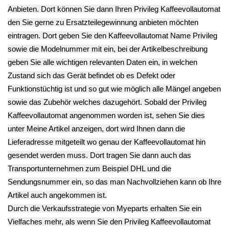
Schlauchschelle
Schlauchklemme
Tür Klappe
Wasser Schlauch
Esperienza
Schließer
Anschluss
EAM3000.B -2
Verankerung
Kupplung Pumpe
8.90€
Halterung
Esperienza
**
Esperienza
EAM3000.B -2
Endkundenpreis
EAM3000.B -2
12.90€
zzgl.
Versand
12.90€
**
**
Endkundenpreis
Endkundenpreis
zzgl.
Versand
zzgl.
Versand
Kaffee Auslauf
Gehäuse
Kaffee Auslauf
Gehäuseteil
Abdeckung Vorne
Stutzen Vorne
Esperienza
Esperienza
Esperienza
EAM3000.B -2
EAM3000.B -2
EAM3000.B -2
12.90€
19.90€
9.90€
**
**
**
Endkundenpreis
Endkundenpreis
Endkundenpreis
zzgl.
Versand
zzgl.
Versand
zzgl.
Versand