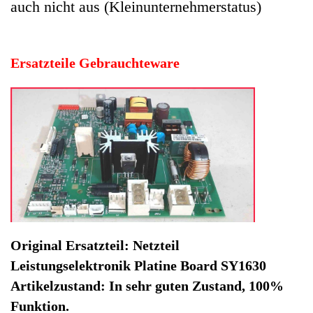
Leistungselektronik Platine Board SY1630
Artikelzustand: In sehr guten Zustand, 100%
Funktion.
Hersteller: Philips
Kategorie: Philips Km
EAN: 4064816408708
Herstellernummer: 421941307691/03
Produktart: Netzteil Leistungselektronik Platine Board
Artikelzustand: Gebrauchteware
Netzteil Leistungselektronik Platine Board SY1630 Philips
HD8841 -2. Original Ersatzteil: Netzteil
Leistungselektronik Platine Board SY1630
Artikelzustand: In sehr guten Zustand, 100% Funktion.
Nicht lieferbar / OutOfStock
Ausverkauft / Sold Out