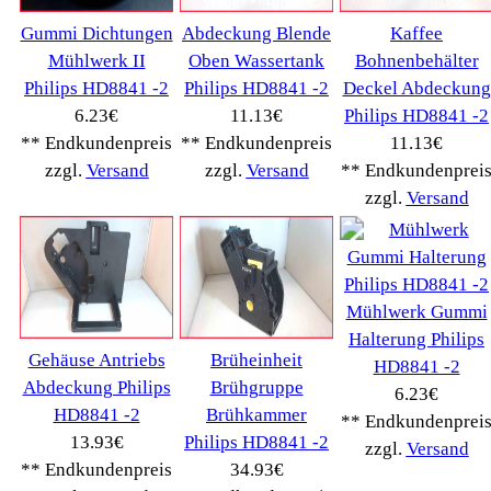
Drucker Kopierer
(1096)
Elektroartikel->
(5309)
PC Computer->
(2543)
Handy Telefon
(1053)
Modellbau
(593)
Monitore->
(261)
Fahrrad
(76)
Autoteile->
(161)
Wir akzeptieren
Informationen
Liefer- & Versandkosten
Datenschutzerklärung
Unsere AGBs
Kontakt
Impressum
Widerrufsrecht
RMA & Service