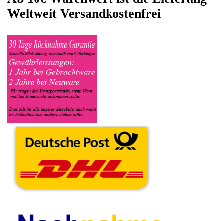
Artikelbeschreibung geben Sie alle wichtigen relevanten Daten
ein, in welchen Zustand sich das Gerät befindet ob es Defekt
oder Funktionstüchtig ist und so gut wie möglich alle Mängel
angeben sowie das Zubehör welches dazugehört. Sobald der
Philips Philips Km angenommen worden ist, sehen Sie dies
unter Meine Artikel anzeigen, dort wird Ihnen dann die
Lieferadresse mitgeteilt wo genau der Philips Km hin gesendet
werden muss. Dort tragen Sie dann auch das
Transportunternehmen zum Beispiel DHL und die
Sendungsnummer ein, so das man Nachvollziehen kann ob Ihre
Artikel auch angekommen ist.
Durch die Verkaufsstrategie von Myeparts erhalten Sie ein
Vielfaches mehr, als wenn Sie den Philips Philips Km
eigenhändig komplett verkaufen würden.
Andere Produkte die Ihnen
gefallen könnten