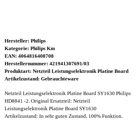
45430 Winpoints
Bei diesen Artikel erhalten Sie:
Winpoints JACKPOT liegt bei:
358,93 Euro
Jetzt kaufen
Ab 10€ Warenwert ist die Lieferung
Weltweit Versandkostenfrei