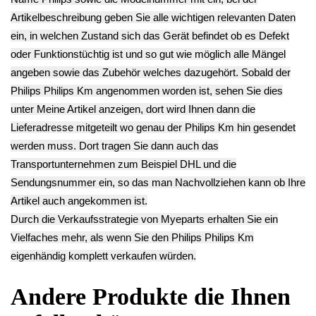
6.23€
HD8841 -2
Brühkammer
** Endkundenpreis
13.93€
Philips HD8841 -2
zzgl.
Versand
** Endkundenpreis
34.93€
zzgl.
Versand
** Endkundenpreis
zzgl.
Versand
Deutsch / English
Ersatzteile suchen?
Verwenden Sie Stichworte, um ein Ersatzteil zu
finden.
erweiterte Suche
Hersteller
Kategorien
Schnäppchen
(16)
Notebook
(66091)
Kaffeevollautomat
->
(54295)
AEG
(1112)