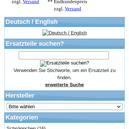
Anteile
Winpoints
Kunden Werben
Mediadaten
FAQ Hilfe
Bewerbungen
Affiliates
Login
Information
FAQ
Kostenloser Bannertausch von Myeparts.de
Copyright © 2026
Myeparts Handel Shop
Ersatzteile Gebrauchte Geldverdienen
Powered by
osCommerce