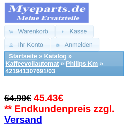
Warenkorb
Kasse
Ihr Konto
Anmelden
Startseite
»
Katalog
»
Kaffeevollautomat
»
Philips Km
»
421941307691/03
64.90€
45.43€
** Endkundenpreis zzgl.
Versand
Philips Ersatzteile:
Netzteil
Leistungselektronik