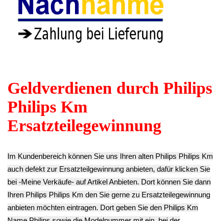
Wasser Schlauch
Schrauben Set Satz
Kabel Satz Set
Set Satz Diverse
Diverses Philips
Diverse Philips
Philips HD8841 -2
HD8841 -2
HD8841 -2
9.03€
10.43€
9.03€
** Endkundenpreis
** Endkundenpreis
** Endkundenpreis
zzgl.
Versand
zzgl.
Versand
zzgl.
Versand
Gummi Dichtungen
Abdeckung Blende
Kaffee
Mühlwerk II
Oben Wassertank
Bohnenbehälter
Philips HD8841 -2
Philips HD8841 -2
Deckel Abdeckung
6.23€
11.13€
Philips HD8841 -2
** Endkundenpreis
** Endkundenpreis
11.13€
zzgl.
Versand
zzgl.
Versand
** Endkundenpreis
zzgl.
Versand
Mühlwerk Gummi
Halterung Philips
Gehäuse Antriebs
Brüheinheit
HD8841 -2
Abdeckung Philips
Brühgruppe