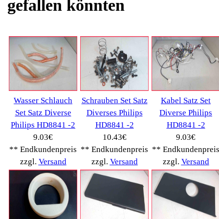
Ambiano
(29)
BIALETTI
(27)
Bosch
(2885)
BRAUN
(79)
Café express
(14)
DeLonghi
(7443)
Gaggia
(90)
Gastroback
(50)
Jura
(14045)
Krups
(3904)
Lavazza
(68)
Melitta
(2275)
Miele
(250)
Nestle
(72)
Ningbo Merol
(52)
NIVONA
(1403)
Philips Km
(1415)
Privileg
(134)
Saeco
(9286)
Siemens
(5349)
Tchibo
(1387)
Tevion Kaffee
(36)
TurMix
(106)
WMF
(2503)
Severin
(281)