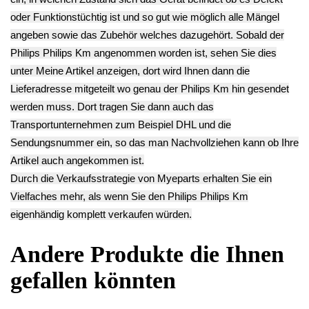
zzgl.
Versand
Deutsch / English
Ersatzteile suchen?
Verwenden Sie Stichworte, um ein Ersatzteil zu
finden.
erweiterte Suche
Hersteller
Kategorien
Schnäppchen
(16)
Notebook
(66091)
Kaffeevollautomat
->
(54295)
AEG
(1112)
Ambiano
(29)
BIALETTI
(27)
Bosch
(2885)
BRAUN
(79)