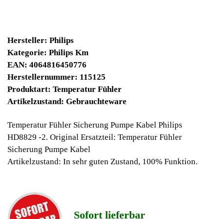
10430 Winpoints
Bei diesen Artikel erhalten Sie:
Winpoints JACKPOT liegt bei:
362,61 Euro
Jetzt kaufen
Ab 10€ Warenwert ist die Lieferung
Weltweit Versandkostenfrei