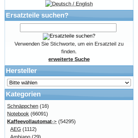
FAQ Hilfe
Bewerbungen
Affiliates
Login
Information
FAQ
Kostenloser Bannertausch von Myeparts.de
Copyright © 2026
Myeparts Handel Shop
Ersatzteile Gebrauchte Geldverdienen