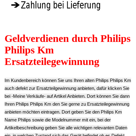
HD8829 -2
HD8829 -2
HD8829 -2
20.93€
9.03€
6.93€
** Endkundenpreis
** Endkundenpreis
** Endkundenpreis
zzgl.
Versand
zzgl.
Versand
zzgl.
Versand
Gummi Dichtungen
Mühlwerk Regler
Plastik Gehäuseteil
Mühlwerk Trichter
Zahnrad Philips
Bedienteil innen
Philips HD8829 -2
HD8829 -2
Philips HD8829 -2
6.23€
6.93€
9.03€
** Endkundenpreis
** Endkundenpreis
** Endkundenpreis
zzgl.
Versand
zzgl.
Versand
zzgl.
Versand
Temperatur Fühler
Boiler Philips
Temperatur Fühler
Halterung Boiler
HD8829 -2
Sicherung Boiler
Kessel Heizung
12.53€
Philips HD8829 -2
Philips HD8829 -2
** Endkundenpreis
9.03€
10.43€
zzgl.
Versand
** Endkundenpreis
** Endkundenpreis
zzgl.
Versand