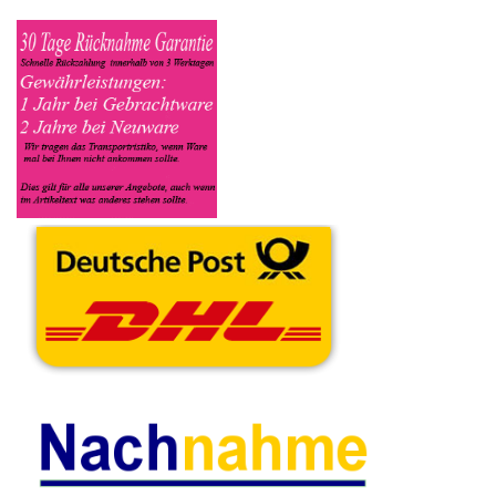
oder Funktionstüchtig ist und so gut wie möglich alle Mängel
angeben sowie das Zubehör welches dazugehört. Sobald der
Philips Philips Km angenommen worden ist, sehen Sie dies
unter Meine Artikel anzeigen, dort wird Ihnen dann die
Lieferadresse mitgeteilt wo genau der Philips Km hin gesendet
werden muss. Dort tragen Sie dann auch das
Transportunternehmen zum Beispiel DHL und die
Sendungsnummer ein, so das man Nachvollziehen kann ob Ihre
Artikel auch angekommen ist.
Durch die Verkaufsstrategie von Myeparts erhalten Sie ein
Vielfaches mehr, als wenn Sie den Philips Philips Km
eigenhändig komplett verkaufen würden.
Andere Produkte die Ihnen
gefallen könnten
Wassertank
Kabel Satz Set
Gummi Dichtungen
Behälter Philips
Diverse Philips
Leiste Oben Philips