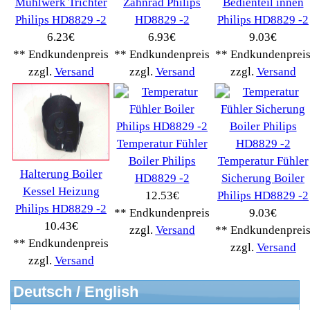
Modellbau
(593)
Monitore->
(261)
Fahrrad
(76)
Autoteile->
(161)
Wir akzeptieren
Informationen
Liefer- & Versandkosten
Datenschutzerklärung
Unsere AGBs
Kontakt
Impressum
Widerrufsrecht
RMA & Service
Anteile
Winpoints
Kunden Werben
Mediadaten