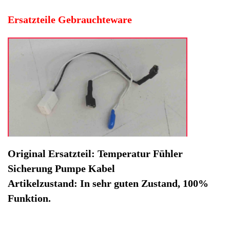
Funktion.
Hersteller: Philips
Kategorie: Philips Km
EAN: 4064816450776
Herstellernummer: 115125
Produktart: Temperatur Fühler
Artikelzustand: Gebrauchteware
Temperatur Fühler Sicherung Pumpe Kabel Philips
HD8829 -2. Original Ersatzteil: Temperatur Fühler
Sicherung Pumpe Kabel
Artikelzustand: In sehr guten Zustand, 100% Funktion.
Sofort lieferbar
Noch 1 Stück verfügbar / InStock