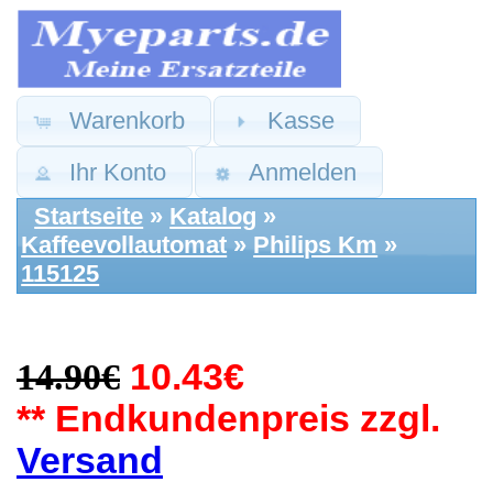
Warenkorb
Kasse
Ihr Konto
Anmelden
Startseite
»
Katalog
»
Kaffeevollautomat
»
Philips Km
»
115125
14.90€
10.43€
** Endkundenpreis zzgl.
Versand
Philips Ersatzteile:
Temperatur Fühler
Sicherung Pumpe