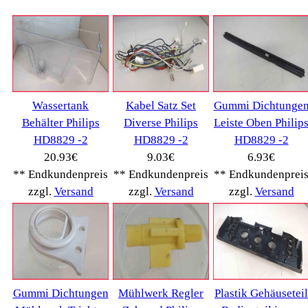
Café express
(14)
DeLonghi
(7443)
Gaggia
(90)
Gastroback
(50)
Jura
(14045)
Krups
(3904)
Lavazza
(68)
Melitta
(2275)
Miele
(250)
Nestle
(72)
Ningbo Merol
(52)
NIVONA
(1403)
Philips Km
(1415)
Privileg
(134)
Saeco
(9286)
Siemens
(5349)
Tchibo
(1387)
Tevion Kaffee
(36)
TurMix
(106)
WMF
(2503)
Severin
(281)
Drucker Kopierer
(1096)
Elektroartikel->
(5309)
PC Computer->
(2543)
Handy Telefon
(1053)