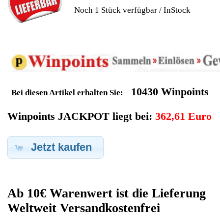
Geldverdienen durch Philips
Philips Km
Ersatzteilegewinnung
Im Kundenbereich können Sie uns Ihren alten Philips Philips Km
auch defekt zur Ersatzteilgewinnung anbieten, dafür klicken Sie
bei -Meine Verkäufe- auf Artikel Anbieten. Dort können Sie dann
Ihren Philips Philips Km den Sie gerne zu Ersatzteilegewinnung
anbieten möchten eintragen. Dort geben Sie den Philips Km
Name Philips sowie die Modelnummer mit ein, bei der
Artikelbeschreibung geben Sie alle wichtigen relevanten Daten
ein, in welchen Zustand sich das Gerät befindet ob es Defekt