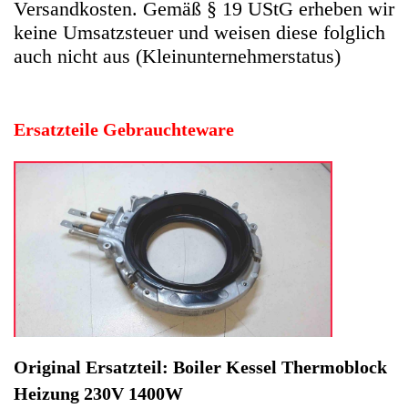
Original Ersatzteil: Boiler Kessel Thermoblock
Heizung 230V 1400W
Artikelzustand: In sehr guten Zustand, 100%
Funktion.
Hersteller: Nestle
Kategorie: Kaffeevollautomat
EAN: 4064816524385
Herstellernummer: NES-54062-1-52
Produktart: Boiler Kessel Thermoblock Heizung
Artikelzustand: Gebrauchteware
Boiler Kessel Thermoblock Heizung 230V 1400W Nestle
Nespresso GCV1. Original Ersatzteil: Boiler Kessel
Thermoblock Heizung 230V 1400W
Artikelzustand: In sehr guten Zustand, 100% Funktion.