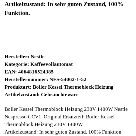
Sofort lieferbar
Noch 1 Stück verfügbar / InStock
34900 Winpoints
Bei diesen Artikel erhalten Sie:
Winpoints JACKPOT liegt bei:
803,96 Euro
Jetzt kaufen
Ab 10€ Warenwert ist die Lieferung
Weltweit Versandkostenfrei