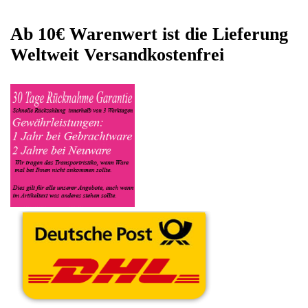
den Sie gerne zu Ersatzteilegewinnung anbieten möchten
eintragen. Dort geben Sie den Kaffeevollautomat Name Nestle
sowie die Modelnummer mit ein, bei der Artikelbeschreibung
geben Sie alle wichtigen relevanten Daten ein, in welchen
Zustand sich das Gerät befindet ob es Defekt oder
Funktionstüchtig ist und so gut wie möglich alle Mängel angeben
sowie das Zubehör welches dazugehört. Sobald der Nestle
Kaffeevollautomat angenommen worden ist, sehen Sie dies
unter Meine Artikel anzeigen, dort wird Ihnen dann die
Lieferadresse mitgeteilt wo genau der Kaffeevollautomat hin
gesendet werden muss. Dort tragen Sie dann auch das
Transportunternehmen zum Beispiel DHL und die
Sendungsnummer ein, so das man Nachvollziehen kann ob Ihre
Artikel auch angekommen ist.
Durch die Verkaufsstrategie von Myeparts erhalten Sie ein
Vielfaches mehr, als wenn Sie den Nestle Kaffeevollautomat
eigenhändig komplett verkaufen würden.
Andere Produkte die Ihnen
gefallen könnten