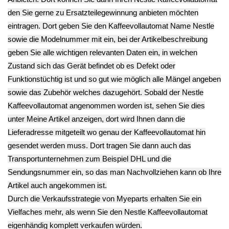
Feder 2er Set
Plastik Gehäuseteil
Plastik Gehäuseteil
Nestle Nespresso
Muffe Nestle
NN54420 Nestle
GCV1
Nespresso GCV1
Nespresso GCV1
12.90€
8.90€
12.90€
** Endkundenpreis
** Endkundenpreis
** Endkundenpreis
zzgl.
Versand
zzgl.
Versand
zzgl.
Versand
Deutsch / English
Ersatzteile suchen?
Verwenden Sie Stichworte, um ein Ersatzteil zu
finden.
erweiterte Suche
Hersteller
Kategorien
Schnäppchen
(16)
Notebook
(66091)