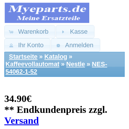
Warenkorb
Kasse
Ihr Konto
Anmelden
Startseite
»
Katalog
»
Kaffeevollautomat
»
Nestle
»
NES-
54062-1-52
34.90€
** Endkundenpreis zzgl.
Versand
Nestle Ersatzteile:
Boiler Kessel
Thermoblock