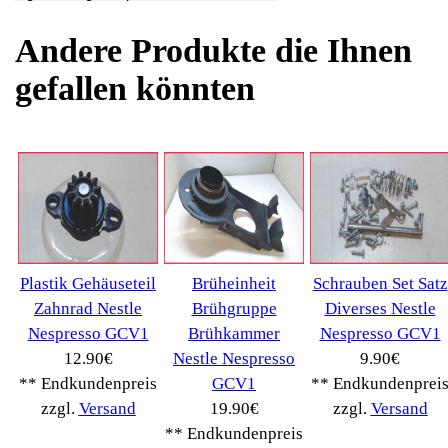
Kaffeevollautomat
->
(54322)
AEG
(1112)
Ambiano
(29)
BIALETTI
(27)
Bosch
(2885)
BRAUN
(79)
Café express
(14)
DeLonghi
(7443)
Gaggia
(90)
Gastroback
(50)
Jura
(14045)
Krups
(3904)
Lavazza
(68)
Melitta
(2275)
Miele
(250)
Nestle
(72)
Ningbo Merol
(52)
NIVONA
(1403)
Philips Km
(1415)
Privileg
(134)
Saeco
(9286)
Siemens
(5349)
Tchibo
(1414)
Tevion Kaffee
(36)
TurMix
(106)