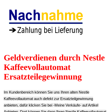
Plastik Gehäuseteil
Brüheinheit
Schrauben Set Satz
Zahnrad Nestle
Brühgruppe
Diverses Nestle
Nespresso GCV1
Brühkammer
Nespresso GCV1
12.90€
Nestle Nespresso
9.90€
** Endkundenpreis
GCV1
** Endkundenpreis
zzgl.
Versand
19.90€
zzgl.
Versand
** Endkundenpreis
zzgl.
Versand
Kaffee Auslauf
Kugellager Nestle
Kaffee Auslauf
innen Stab Stutzen
Nespresso GCV1
innen Nestle
Nestle Nespresso
8.90€
Nespresso GCV1
GCV1
** Endkundenpreis
12.90€
8.90€
zzgl.
Versand
** Endkundenpreis
** Endkundenpreis
zzgl.
Versand
zzgl.
Versand