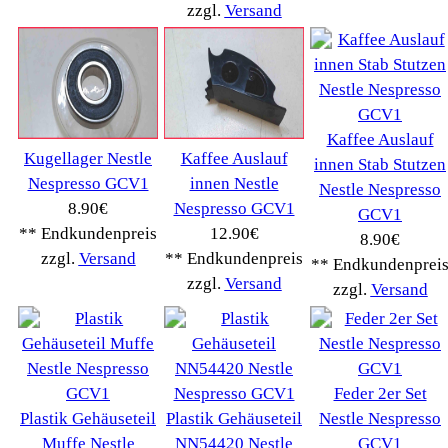
WMF
(2503)
Severin
(281)
Drucker Kopierer
(1096)
Elektroartikel->
(5309)
PC Computer->
(2543)
Handy Telefon
(1053)
Modellbau
(593)
Monitore->
(261)
Fahrrad
(76)
Autoteile->
(161)
Wir akzeptieren
Informationen
Liefer- & Versandkosten
Datenschutzerklärung
Unsere AGBs
Kontakt
Impressum