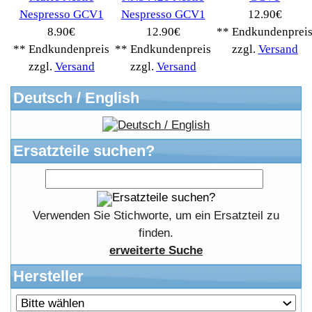
Widerrufsrecht
RMA & Service
Anteile
Winpoints
Kunden Werben
Mediadaten
FAQ Hilfe
Bewerbungen
Affiliates
Login
Information
FAQ
Kostenloser Bannertausch von Myeparts.de
Copyright © 2026
Myeparts Handel Shop
Ersatzteile Gebrauchte Geldverdienen