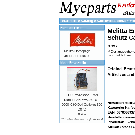
Startseite
»
Katalog
»
Kaffeevollautomat
»
Mel
Hersteller Info
Melitta E
Schutz Ca
[57968]
-
Melitta Homepage
** Der angegebene
diese folglich auc
-
andere Produkte
Neue Ersatzteile
Original Ersat
Artikelzustand
CPU Prozessor Lüfter
Kühler FAN EE80201S1-
Hersteller: Melitt
0000-G99 Dell Optiplex 390
Kategorie: Kaffe
D07D
EAN: 0670036937
9.90€
Herstellernumme
** Endkundenpreis zzgl.
Versand
Produktart: Gehä
Artikelzustand: