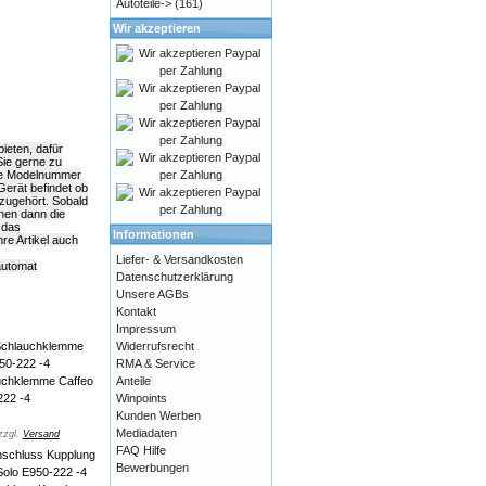
Autoteile->
(161)
Wir akzeptieren
ieten, dafür
Sie gerne zu
die Modelnummer
Gerät befindet ob
azugehört. Sobald
hnen dann die
 das
Informationen
e Artikel auch
Liefer- & Versandkosten
automat
Datenschutzerklärung
Unsere AGBs
Kontakt
Impressum
Widerrufsrecht
RMA & Service
Anteile
uchklemme Caffeo
Winpoints
222 -4
Kunden Werben
Mediadaten
zzgl.
Versand
FAQ Hilfe
Bewerbungen