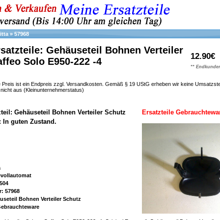
itta
»
57968
rsatzteile: Gehäuseteil Bohnen Verteiler
12.90€
ffeo Solo E950-222 -4
** Endkunden
 Preis ist ein Endpreis zzgl. Versandkosten. Gemäß § 19 UStG erheben wir keine Umsatzst
h nicht aus (Kleinunternehmerstatus)
zteil: Gehäuseteil Bohnen Verteiler Schutz
Ersatzteile Gebrauchtewa
: In guten Zustand.
a
evollautomat
504
r: 57968
useteil Bohnen Verteiler Schutz
 Gebrauchteware