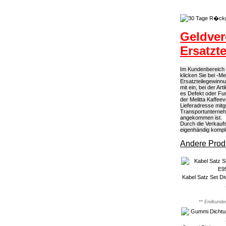
Geldver
Ersatzt
Im Kundenbereich k
klicken Sie bei -M
Ersatzteilegewinn
mit ein, bei der A
es Defekt oder Fun
der Melitta Kaffee
Lieferadresse mitg
Transportunterneh
angekommen ist.
Durch die Verkaufs
eigenhändig kompl
Andere Produ
Kabel Satz Set Di
** Endkunden