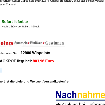
 Verteiler Schutz Caffeo Solo E950-222 -4. Original Ersatzteil: Gehäuseteil Bohnen Verteiler
 guten Zustand.
Sofort lieferbar
Noch 1 Stück verfügbar / InStock
12900 Winpoints
el erhalten Sie:
ACKPOT liegt bei:
803,96 Euro
rt ist die Lieferung Weltweit Versandkostenfrei