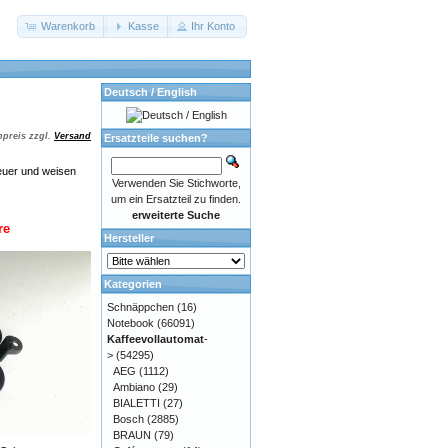
Warenkorb
Kasse
Ihr Konto
Deutsch / English
preis zzgl.
Versand
Ersatzteile suchen?
euer und weisen
Verwenden Sie Stichworte,
um ein Ersatzteil zu finden.
erweiterte Suche
re
Hersteller
Kategorien
Schnäppchen
(16)
Notebook
(66091)
Kaffeevollautomat
-
>
(54295)
AEG
(1112)
Ambiano
(29)
BIALETTI
(27)
Bosch
(2885)
BRAUN
(79)