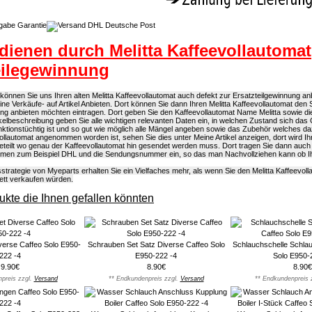
dienen durch Melitta Kaffeevollautomat
eilegewinnung
önnen Sie uns Ihren alten Melitta Kaffeevollautomat auch defekt zur Ersatzteilgewinnung anb
eine Verkäufe- auf Artikel Anbieten. Dort können Sie dann Ihren Melitta Kaffeevollautomat den 
ung anbieten möchten eintragen. Dort geben Sie den Kaffeevollautomat Name Melitta sowie 
rtikelbeschreibung geben Sie alle wichtigen relevanten Daten ein, in welchen Zustand sich das 
ktionstüchtig ist und so gut wie möglich alle Mängel angeben sowie das Zubehör welches d
vollautomat angenommen worden ist, sehen Sie dies unter Meine Artikel anzeigen, dort wird I
eteilt wo genau der Kaffeevollautomat hin gesendet werden muss. Dort tragen Sie dann auch
men zum Beispiel DHL und die Sendungsnummer ein, so das man Nachvollziehen kann ob Ihr
strategie von Myeparts erhalten Sie ein Vielfaches mehr, als wenn Sie den Melitta Kaffeevoll
ett verkaufen würden.
kte die Ihnen gefallen könnten
verse Caffeo Solo E950-
Schrauben Set Satz Diverse Caffeo Solo
Schlauchschelle Schla
222 -4
E950-222 -4
Solo E950-
9.90€
8.90€
8.90€
preis zzgl.
Versand
** Endkundenpreis zzgl.
Versand
** Endkundenpreis 