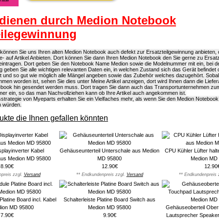
dienen durch Medion Notebook
eilegewinnung
önnen Sie uns Ihren alten Medion Notebook auch defekt zur Ersatzteilgewinnung anbieten, d
e- auf Artikel Anbieten. Dort können Sie dann Ihren Medion Notebook den Sie gerne zu Ersat
eintragen. Dort geben Sie den Notebook Name Medion sowie die Modelnummer mit ein, bei d
g geben Sie alle wichtigen relevanten Daten ein, in welchen Zustand sich das Gerät befindet
ist und so gut wie möglich alle Mängel angeben sowie das Zubehör welches dazugehört. Soba
n worden ist, sehen Sie dies unter Meine Artikel anzeigen, dort wird Ihnen dann die Liefera
book hin gesendet werden muss. Dort tragen Sie dann auch das Transportunternehmen zu
r ein, so das man Nachvollziehen kann ob Ihre Artikel auch angekommen ist.
strategie von Myeparts erhalten Sie ein Vielfaches mehr, als wenn Sie den Medion Notebook
n würden.
kte die Ihnen gefallen könnten
playinverter Kabel
Gehäuseunterteil Unterschale aus Medion
CPU Kühler Lüfter halt
aus Medion MD 95800
MD 95800
Medion MD
8.90€
12.90€
12.90
preis zzgl.
Versand
** Endkundenpreis zzgl.
Versand
** Endkundenpreis 
latine Board incl. Kabel
Schalterleiste Platine Board Switch aus
ion MD 95800
Medion MD 95800
Gehäuseoberteil Ober
7.90€
9.90€
Lautsprecher Speake