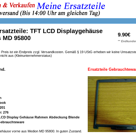
rsatzteile: TFT LCD Displaygehäuse
9.90€
s MD 95800
** Endkunden
 Preis ist ein Endpreis zzgl. Versandkosten. Gemäß § 19 UStG erheben wir keine Umsatzst
h nicht aus (Kleinunternehmerstatus)
nd.
Ersatzteile Gebrauchtewa
n
book
201
: 276
 LCD Display Gehäuse Rahmen Abdeckung Blende
 Gebrauchteware
ehäuse vorne aus Medion MD 95800. In guten Zustand.