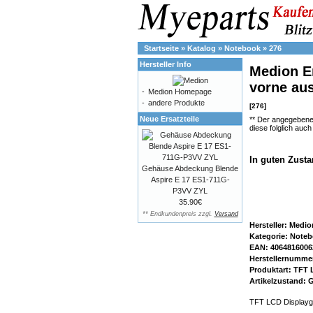
Startseite
»
Katalog
»
Notebook
»
276
Hersteller Info
Medion E
vorne au
-
Medion Homepage
-
andere Produkte
[276]
Neue Ersatzteile
** Der angegebene
diese folglich auc
In guten Zusta
Gehäuse Abdeckung Blende
Aspire E 17 ES1-711G-
P3VV ZYL
35.90€
** Endkundenpreis zzgl.
Versand
Hersteller: Medio
Kategorie: Note
EAN: 4064816006
Herstellernummer
Produktart: TFT
Artikelzustand:
TFT LCD Displayg