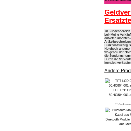
Geldver
Ersatzt
Im Kundenbereich k
bei -Meine Verkäuf
anbieten möchten 
Artikelbeschreibun
Funktionstüchtig 
Notebook angenomme
wo genau der Note
die Sendungsnumme
Durch die Verkaufs
komplett verkaufe
Andere Produ
TFT LCD Dis
50.4C804.001 
** Endkunden
Bluetooth Module P
aus Med