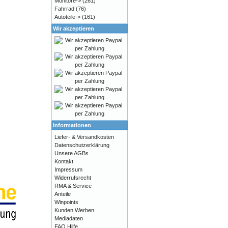
Monitore->
(261)
Fahrrad
(76)
Autoteile->
(161)
Wir akzeptieren
Informationen
Liefer- & Versandkosten
Datenschutzerklärung
Unsere AGBs
Kontakt
Impressum
Widerrufsrecht
RMA & Service
Anteile
Winpoints
Kunden Werben
Mediadaten
FAQ Hilfe