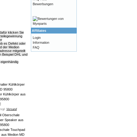
Bewerbungen
Affiliates
afür klicken Sie
zteilegewinnung
Login
er
Information
 ob es Defekt oder
ld der Medion
FAQ
dresse mitgeteilt
m Beispiel DHL und
 eigenhändig
er Kühlkörper aus
 95800
€
zzgl.
Versand
schale Touchpad
r aus Medion MD