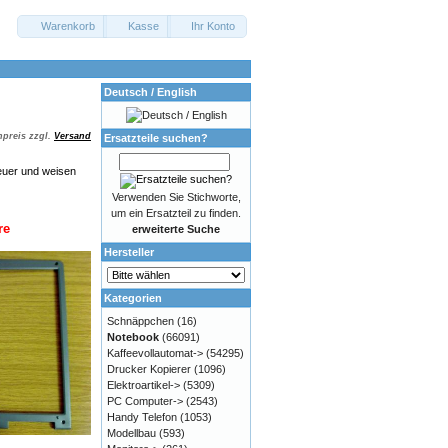
Warenkorb
Kasse
Ihr Konto
Deutsch / English
preis zzgl.
Versand
Ersatzteile suchen?
euer und weisen
Verwenden Sie Stichworte,
um ein Ersatzteil zu finden.
re
erweiterte Suche
Hersteller
Kategorien
Schnäppchen
(16)
Notebook
(66091)
Kaffeevollautomat->
(54295)
Drucker Kopierer
(1096)
Elektroartikel->
(5309)
PC Computer->
(2543)
Handy Telefon
(1053)
Modellbau
(593)