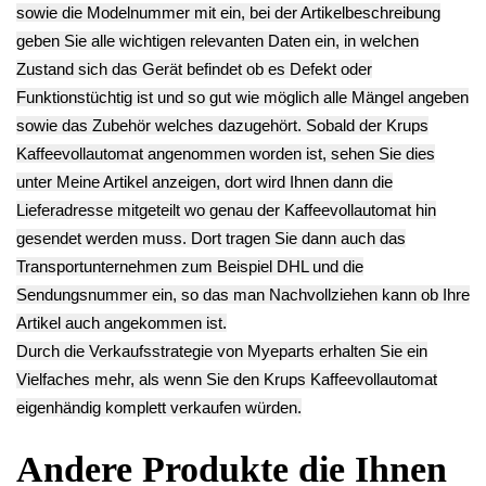
Brüheinheit
Keramikventil
Druckzylinder
Verteiler Pumpe
Krups EA829810
Wasser Schlauch
Kolben Druckluft
-3
Anschluss
Krups EA829810
54.90€
Kupplung
-3
** Endkundenpreis
Druckzylinder
58.90€
zzgl.
Versand
Krups EA829810
** Endkundenpreis
-3
zzgl.
Versand
10.90€
** Endkundenpreis
zzgl.
Versand
Deutsch / English
Ersatzteile suchen?
Verwenden Sie Stichworte, um ein Ersatzteil zu
finden.
erweiterte Suche
Hersteller