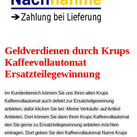
Schrauben Set Satz
Temperatur Fühler
Gummi Füße Fuß
Diverse Krups
Pumpe P89 110C
(1x) Krups
EA829810 -3
Krups EA829810
EA829810 -3
12.90€
-3
7.90€
** Endkundenpreis
14.90€
** Endkundenpreis
zzgl.
Versand
** Endkundenpreis
zzgl.
Versand
zzgl.
Versand
Boiler Kessel
Temperatur Fühler
Temperatur Fühler
Thermoblock
Sicherung Boiler
Sicherung Boiler
Heizung 1300W
Blau/Rot Krups
Rot Krups
230V Krups
EA829810 -3
EA829810 -3
EA829810 -3
12.90€
12.90€
54.90€
** Endkundenpreis
** Endkundenpreis
** Endkundenpreis
zzgl.
Versand
zzgl.
Versand
zzgl.
Versand