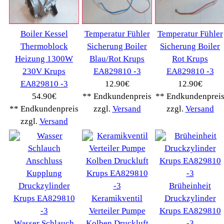
Saeco
(9286)
Siemens
(5349)
Tchibo
(1387)
Tevion Kaffee
(36)
TurMix
(106)
WMF
(2503)
Severin
(281)
Drucker Kopierer
(1096)
Elektroartikel->
(5309)
PC Computer->
(2543)
Handy Telefon
(1053)
Modellbau
(593)
Monitore->
(261)
Fahrrad
(76)
Autoteile->
(161)
Wir akzeptieren
Informationen
Liefer- & Versandkosten