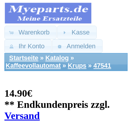
Warenkorb
Kasse
Ihr Konto
Anmelden
Startseite
»
Katalog
»
Kaffeevollautomat
»
Krups
»
47541
14.90€
** Endkundenpreis zzgl.
Versand
Krups Ersatzteile:
Wasserstand Sensor
Fühler DC-2 94V0