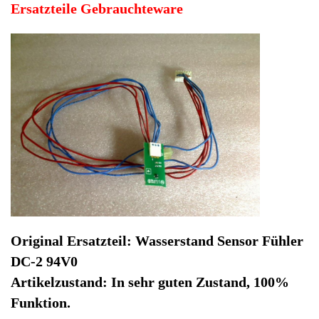
DC-2 94V0
Artikelzustand: In sehr guten Zustand, 100%
Funktion.
Hersteller: Krups
Kategorie: Kaffeevollautomat
EAN: 0789943963695
Herstellernummer: 47541
Produktart: Wasserstand Sensor Fühler
Artikelzustand: Gebrauchteware
Wasserstand Sensor Fühler DC-2 94V0 Krups EA829810
-3. Original Ersatzteil: Wasserstand Sensor Fühler DC-2
94V0
Artikelzustand: In sehr guten Zustand, 100% Funktion.
Sofort lieferbar
Noch 1 Stück verfügbar / InStock