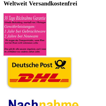
sowie die Modelnummer mit ein, bei der Artikelbeschreibung
geben Sie alle wichtigen relevanten Daten ein, in welchen
Zustand sich das Gerät befindet ob es Defekt oder
Funktionstüchtig ist und so gut wie möglich alle Mängel angeben
sowie das Zubehör welches dazugehört. Sobald der Krups
Kaffeevollautomat angenommen worden ist, sehen Sie dies
unter Meine Artikel anzeigen, dort wird Ihnen dann die
Lieferadresse mitgeteilt wo genau der Kaffeevollautomat hin
gesendet werden muss. Dort tragen Sie dann auch das
Transportunternehmen zum Beispiel DHL und die
Sendungsnummer ein, so das man Nachvollziehen kann ob Ihre
Artikel auch angekommen ist.
Durch die Verkaufsstrategie von Myeparts erhalten Sie ein
Vielfaches mehr, als wenn Sie den Krups Kaffeevollautomat
eigenhändig komplett verkaufen würden.
Andere Produkte die Ihnen
gefallen könnten