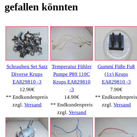
Kategorien
Schnäppchen
(16)
Notebook
(66091)
Kaffeevollautomat
->
(54295)
AEG
(1112)
Ambiano
(29)
BIALETTI
(27)
Bosch
(2885)
BRAUN
(79)
Café express
(14)
DeLonghi
(7443)
Gaggia
(90)
Gastroback
(50)
Jura
(14045)
Krups
(3904)
Lavazza
(68)
Melitta
(2275)
Miele
(250)
Nestle
(72)
Ningbo Merol
(52)
NIVONA
(1403)
Philips Km
(1415)
Privileg
(134)