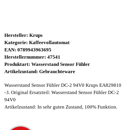
14900 Winpoints
Bei diesen Artikel erhalten Sie:
Winpoints JACKPOT liegt bei:
669,85 Euro
Jetzt kaufen
Ab 10€ Warenwert ist die Lieferung
Weltweit Versandkostenfrei