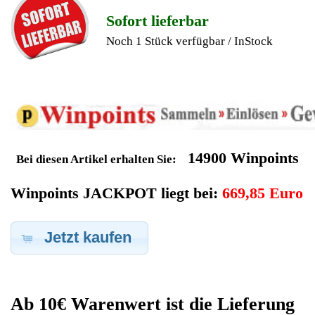
Geldverdienen durch Krups
Kaffeevollautomat
Ersatzteilegewinnung
Im Kundenbereich können Sie uns Ihren alten Krups
Kaffeevollautomat auch defekt zur Ersatzteilgewinnung
anbieten, dafür klicken Sie bei -Meine Verkäufe- auf Artikel
Anbieten. Dort können Sie dann Ihren Krups Kaffeevollautomat
den Sie gerne zu Ersatzteilegewinnung anbieten möchten
eintragen. Dort geben Sie den Kaffeevollautomat Name Krups