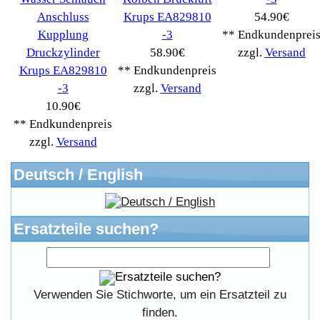
Datenschutzerklärung
Unsere AGBs
Kontakt
Impressum
Widerrufsrecht
RMA & Service
Anteile
Winpoints
Kunden Werben
Mediadaten
FAQ Hilfe
Bewerbungen
Affiliates
Login
Information
FAQ
Kostenloser Bannertausch von Myeparts.de