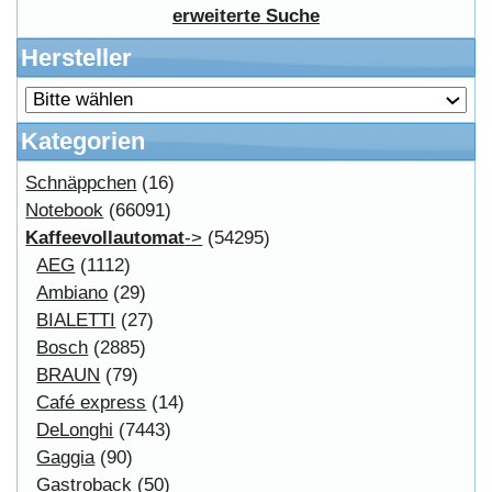
Copyright © 2026
Myeparts Handel Shop
Ersatzteile Gebrauchte Geldverdienen
Powered by
osCommerce