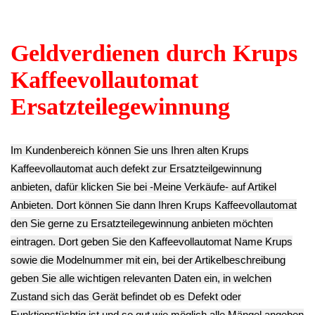
12.90€
Druckzylinder
9.90€
**
Krups EA829E10
** Endkundenpreis
Endkundenpreis
EA82
zzgl.
Versand
zzgl.
Versand
8.90€
**
Endkundenpreis
zzgl.
Versand
Kaffee Auslauf
Gehäuse
Gehäuseteil
Brüheinheit
Verkleidung
Krups EA829E10
Druckzylinder
Rahmen Bedienteil
EA82*
(TE08) Plastik
Krups EA829E10
12.90€
Krups EA829E10
EA82
**
EA82
12.90€
Endkundenpreis
10.90€
** Endkundenpreis
zzgl.
Versand
**
zzgl.
Versand
Endkundenpreis
zzgl.
Versand