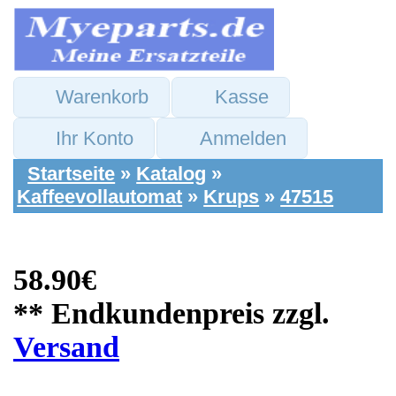
Warenkorb
Kasse
Ihr Konto
Anmelden
Startseite
»
Katalog
»
Kaffeevollautomat
»
Krups
»
47515
58.90€
** Endkundenpreis zzgl.
Versand
Krups Ersatzteile:
Keramikventil
Verteiler Pumpe