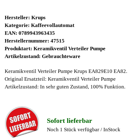
58900 Winpoints
Bei diesen Artikel erhalten Sie:
Winpoints JACKPOT liegt bei:
681 Euro
Jetzt kaufen
Ab 10€ Warenwert ist die Lieferung
Weltweit Versandkostenfrei