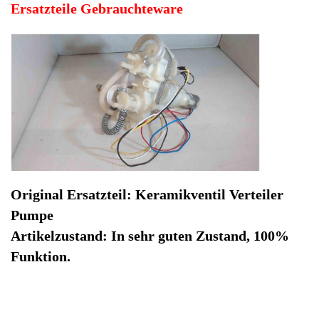
Funktion.
Hersteller: Krups
Kategorie: Kaffeevollautomat
EAN: 0789943963435
Herstellernummer: 47515
Produktart: Keramikventil Verteiler Pumpe
Artikelzustand: Gebrauchteware
Keramikventil Verteiler Pumpe Krups EA829E10 EA82.
Original Ersatzteil: Keramikventil Verteiler Pumpe
Artikelzustand: In sehr guten Zustand, 100% Funktion.
Sofort lieferbar
Noch 1 Stück verfügbar / InStock