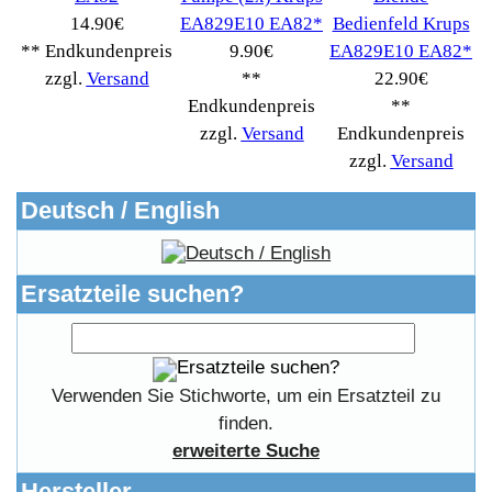
Impressum
Widerrufsrecht
RMA & Service
Anteile
Winpoints
Kunden Werben
Mediadaten
FAQ Hilfe
Bewerbungen
Affiliates
Login
Information
FAQ
Copyright © 2026
Myeparts Handel Shop
Ersatzteile Gebrauchte Geldverdienen
Powered by
osCommerce