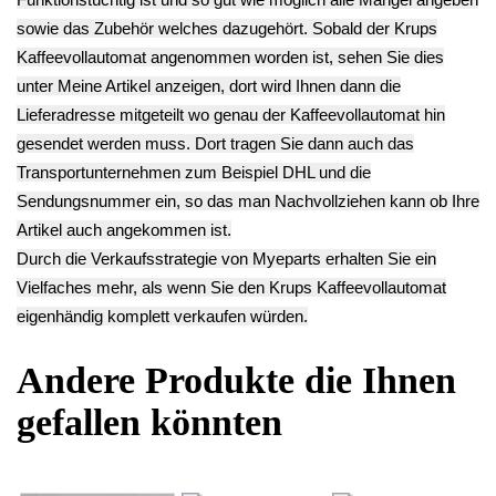
Temperatur Fühler
Pumpe P89 110C
Gummi Halterung
Front Gehäuse
Krups EA829E10
Befestigung
Abdeckung
EA82
Pumpe (2x) Krups
Blende
14.90€
EA829E10 EA82*
Bedienfeld Krups
** Endkundenpreis
9.90€
EA829E10 EA82*
zzgl.
Versand
**
22.90€
Endkundenpreis
**
zzgl.
Versand
Endkundenpreis
zzgl.
Versand
Deutsch / English
Ersatzteile suchen?
Verwenden Sie Stichworte, um ein Ersatzteil zu
finden.
erweiterte Suche
Hersteller
Kategorien