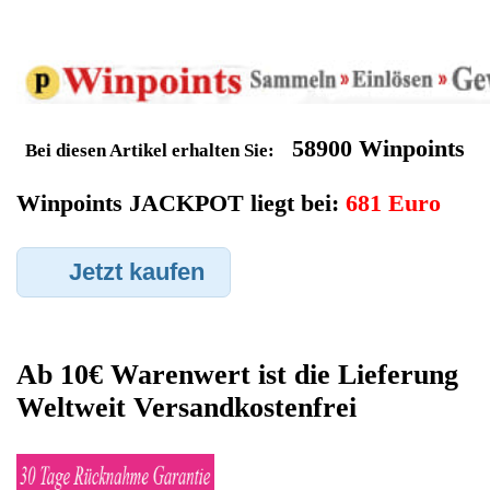
Geldverdienen durch Krups
Kaffeevollautomat
Ersatzteilegewinnung
Im Kundenbereich können Sie uns Ihren alten Krups
Kaffeevollautomat auch defekt zur Ersatzteilgewinnung
anbieten, dafür klicken Sie bei -Meine Verkäufe- auf Artikel
Anbieten. Dort können Sie dann Ihren Krups Kaffeevollautomat
den Sie gerne zu Ersatzteilegewinnung anbieten möchten
eintragen. Dort geben Sie den Kaffeevollautomat Name Krups
sowie die Modelnummer mit ein, bei der Artikelbeschreibung
geben Sie alle wichtigen relevanten Daten ein, in welchen
Zustand sich das Gerät befindet ob es Defekt oder
Funktionstüchtig ist und so gut wie möglich alle Mängel angeben