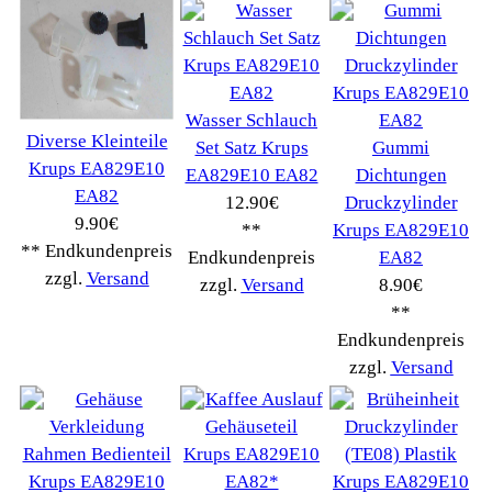
Schnäppchen
(16)
Notebook
(66091)
Kaffeevollautomat
->
(54295)
AEG
(1112)
Ambiano
(29)
BIALETTI
(27)
Bosch
(2885)
BRAUN
(79)
Café express
(14)
DeLonghi
(7443)
Gaggia
(90)
Gastroback
(50)
Jura
(14045)
Krups
(3904)
Lavazza
(68)
Melitta
(2275)
Miele
(250)
Nestle
(72)
Ningbo Merol
(52)
NIVONA
(1403)
Philips Km
(1415)
Privileg
(134)
Saeco
(9286)
Siemens
(5349)
Tchibo
(1387)