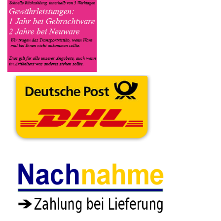
sowie das Zubehör welches dazugehört. Sobald der Krups
Kaffeevollautomat angenommen worden ist, sehen Sie dies
unter Meine Artikel anzeigen, dort wird Ihnen dann die
Lieferadresse mitgeteilt wo genau der Kaffeevollautomat hin
gesendet werden muss. Dort tragen Sie dann auch das
Transportunternehmen zum Beispiel DHL und die
Sendungsnummer ein, so das man Nachvollziehen kann ob Ihre
Artikel auch angekommen ist.
Durch die Verkaufsstrategie von Myeparts erhalten Sie ein
Vielfaches mehr, als wenn Sie den Krups Kaffeevollautomat
eigenhändig komplett verkaufen würden.
Andere Produkte die Ihnen
gefallen könnten
Wasser Schlauch
Diverse Kleinteile
Set Satz Krups
Gummi
Krups EA829E10
EA829E10 EA82
Dichtungen
EA82