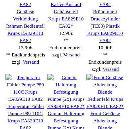
Tevion Kaffee
(36)
TurMix
(106)
WMF
(2503)
Severin
(281)
Drucker Kopierer
(1096)
Elektroartikel->
(5309)
PC Computer->
(2543)
Handy Telefon
(1053)
Modellbau
(593)
Monitore->
(261)
Fahrrad
(76)
Autoteile->
(161)
Wir akzeptieren
Informationen
Liefer- & Versandkosten
Datenschutzerklärung
Unsere AGBs
Kontakt