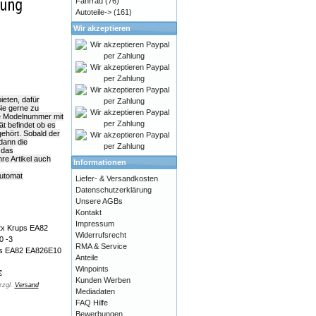
Fahrrad
(76)
Autoteile->
(161)
Wir akzeptieren
ieten, dafür
Sie gerne zu
ie Modelnummer mit
ät befindet ob es
ehört. Sobald der
dann die
 das
e Artikel auch
Informationen
automat
Liefer- & Versandkosten
Datenschutzerklärung
Unsere AGBs
Kontakt
Impressum
Widerrufsrecht
RMA & Service
ps EA82 EA826E10
Anteile
Winpoints
€
Kunden Werben
zzgl.
Versand
Mediadaten
FAQ Hilfe
Bewerbungen