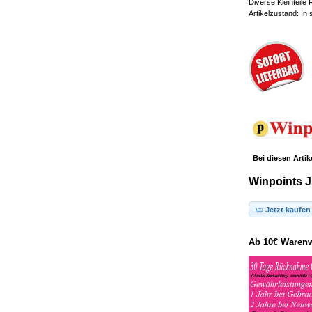
Diverse Kleinteile
Artikelzustand: In
Bei diesen Artik
Winpoints J
Jetzt kaufen
Ab 10€ Warenwe