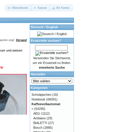
Warenkorb
Kasse
Ihr Konto
Deutsch / English
preis zzgl.
Versand
Ersatzteile suchen?
euer und weisen
Verwenden Sie Stichworte,
um ein Ersatzteil zu finden.
re
erweiterte Suche
Hersteller
Kategorien
Schnäppchen
(16)
Notebook
(66091)
Kaffeevollautomat
-
>
(54295)
AEG
(1112)
Ambiano
(29)
BIALETTI
(27)
Bosch
(2885)