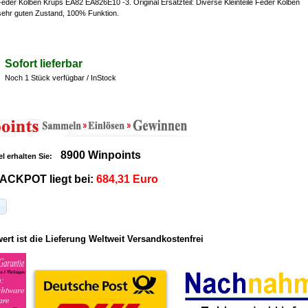
 Feder Kolben Krups EA82 EA826E10 -3. Original Ersatzteil: Diverse Kleinteile Feder Kolben
 sehr guten Zustand, 100% Funktion.
Sofort lieferbar
Noch 1 Stück verfügbar / InStock
8900 Winpoints
el erhalten Sie:
ACKPOT liegt bei:
684,31 Euro
rt ist die Lieferung Weltweit Versandkostenfrei