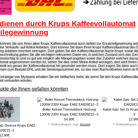
dienen durch Krups Kaffeevollautomat
eilegewinnung
önnen Sie uns Ihren alten Krups Kaffeevollautomat auch defekt zur Ersatzteilgewinnung anb
eine Verkäufe- auf Artikel Anbieten. Dort können Sie dann Ihren Krups Kaffeevollautomat den 
ung anbieten möchten eintragen. Dort geben Sie den Kaffeevollautomat Name Krups sowie d
elbeschreibung geben Sie alle wichtigen relevanten Daten ein, in welchen Zustand sich das Ger
onstüchtig ist und so gut wie möglich alle Mängel angeben sowie das Zubehör welches dazug
tomat angenommen worden ist, sehen Sie dies unter Meine Artikel anzeigen, dort wird Ihnen 
eteilt wo genau der Kaffeevollautomat hin gesendet werden muss. Dort tragen Sie dann auch
men zum Beispiel DHL und die Sendungsnummer ein, so das man Nachvollziehen kann ob Ihr
strategie von Myeparts erhalten Sie ein Vielfaches mehr, als wenn Sie den Krups Kaffeevoll
ett verkaufen würden.
kte die Ihnen gefallen könnten
Boiler Kessel Thermoblock Heizung
Kabel Satz Set 2x Kru
1300W 230V Krups EA82 EA826E10 -3
-3
54.90€
12.90
** Endkundenpreis zzgl.
Versand
** Endkundenpreis 
atz Diverse Krups EA82
26E10 -3
12.90€