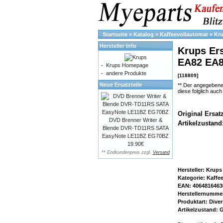
Startseite
»
Katalog
»
Kaffeevollautomat
»
Kr
Hersteller Info
Krups Ers
EA82 EA8
-
Krups Homepage
-
andere Produkte
[118809]
Neue Ersatzteile
** Der angegebene
diese folglich auc
Original Ersatz
DVD Brenner Writer &
Artikelzustand
Blende DVR-TD11RS SATA
EasyNote LE11BZ EG70BZ
19.90€
** Endkundenpreis zzgl.
Versand
Hersteller: Krups
Kategorie: Kaffe
EAN: 4064816463
Herstellernummer
Produktart: Diver
Artikelzustand: