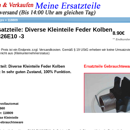
ups
»
118809
atzteile: Diverse Kleinteile Feder Kolben
8.90€
26E10 -3
** Endkunden
 Preis ist ein Endpreis zzgl. Versandkosten. Gemäß § 19 UStG erheben wir keine Umsatzst
h nicht aus (Kleinunternehmerstatus)
teil: Diverse Kleinteile Feder Kolben
Ersatzteile Gebrauchtewa
: In sehr guten Zustand, 100% Funktion.
evollautomat
660
: 118809
se Kleinteile
 Gebrauchteware