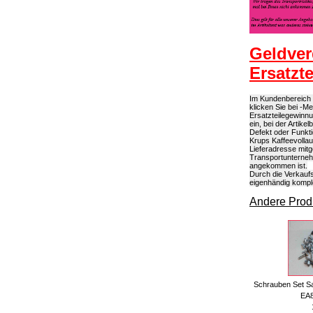
Geldver
Ersatzt
Im Kundenbereich k
klicken Sie bei -M
Ersatzteilegewinn
ein, bei der Artik
Defekt oder Funkti
Krups Kaffeevollau
Lieferadresse mitg
Transportunterneh
angekommen ist.
Durch die Verkaufs
eigenhändig kompl
Andere Produ
Schrauben Set S
EA8