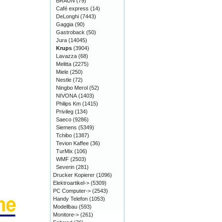
BRAUN
(79)
Café express
(14)
DeLonghi
(7443)
Gaggia
(90)
Gastroback
(50)
Jura
(14045)
Krups
(3904)
Lavazza
(68)
Melitta
(2275)
Miele
(250)
Nestle
(72)
Ningbo Merol
(52)
NIVONA
(1403)
Philips Km
(1415)
Privileg
(134)
Saeco
(9286)
Siemens
(5349)
Tchibo
(1387)
Tevion Kaffee
(36)
TurMix
(106)
WMF
(2503)
Severin
(281)
Drucker Kopierer
(1096)
Elektroartikel->
(5309)
PC Computer->
(2543)
Handy Telefon
(1053)
Modellbau
(593)
Monitore->
(261)