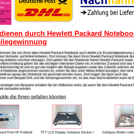
dienen durch Hewlett Packard Noteboo
eilegewinnung
können Sie uns Ihren alten Hewlett Packard Notebook auch defekt zur Ersatzteilgewinnung a
eine Verkäufe- auf Artikel Anbieten. Dort können Sie dann Ihren Hewlett Packard Notebook de
ung anbieten möchten eintragen. Dort geben Sie den Notebook Name Hewlett Packard sowi
rtikelbeschreibung geben Sie alle wichtigen relevanten Daten ein, in welchen Zustand sich das 
ktionstüchtig ist und so gut wie möglich alle Mängel angeben sowie das Zubehör welches d
d Notebook angenommen worden ist, sehen Sie dies unter Meine Artikel anzeigen, dort wird 
geteilt wo genau der Notebook hin gesendet werden muss. Dort tragen Sie dann auch das
men zum Beispiel DHL und die Sendungsnummer ein, so das man Nachvollziehen kann ob Ihr
strategie von Myeparts erhalten Sie ein Vielfaches mehr, als wenn Sie den Hewlett Packard
ett verkaufen würden.
kte die Ihnen gefallen könnten
oard Print HP ProBook
TFT LCD Display Gehäuse Deckel +
Gehäuse Boden Unters