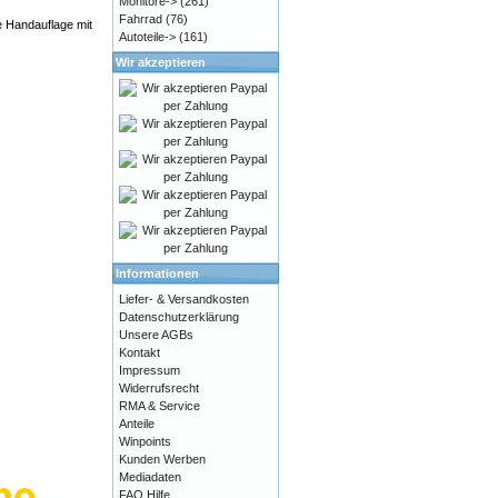
Monitore->
(261)
Fahrrad
(76)
 Handauflage mit
Autoteile->
(161)
Wir akzeptieren
Informationen
Liefer- & Versandkosten
Datenschutzerklärung
Unsere AGBs
Kontakt
Impressum
Widerrufsrecht
RMA & Service
Anteile
Winpoints
Kunden Werben
Mediadaten
FAQ Hilfe