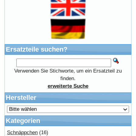
Fahrrad
(76)
Autoteile->
(161)
Wir akzeptieren
Informationen
Liefer- & Versandkosten
Datenschutzerklärung
Unsere AGBs
Kontakt
Impressum
Widerrufsrecht
RMA & Service
Anteile
Winpoints
Kunden Werben
Mediadaten
FAQ Hilfe
Bewerbungen