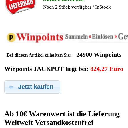
Geldverdienen durch
Fujitsu Siemens PC
Computer
Ersatzteilegewinnung
Im Kundenbereich können Sie uns Ihren alten Fujitsu Siemens
PC Computer auch defekt zur Ersatzteilgewinnung anbieten,
dafür klicken Sie bei -Meine Verkäufe- auf Artikel Anbieten. Dort
können Sie dann Ihren Fujitsu Siemens PC Computer den Sie
gerne zu Ersatzteilegewinnung anbieten möchten eintragen.
Dort geben Sie den PC Computer Name Fujitsu Siemens sowie