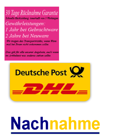
die Modelnummer mit ein, bei der Artikelbeschreibung geben Sie
alle wichtigen relevanten Daten ein, in welchen Zustand sich das
Gerät befindet ob es Defekt oder Funktionstüchtig ist und so gut
wie möglich alle Mängel angeben sowie das Zubehör welches
dazugehört. Sobald der Fujitsu Siemens PC Computer
angenommen worden ist, sehen Sie dies unter Meine Artikel
anzeigen, dort wird Ihnen dann die Lieferadresse mitgeteilt wo
genau der PC Computer hin gesendet werden muss. Dort
tragen Sie dann auch das Transportunternehmen zum Beispiel
DHL und die Sendungsnummer ein, so das man Nachvollziehen
kann ob Ihre Artikel auch angekommen ist.
Durch die Verkaufsstrategie von Myeparts erhalten Sie ein
Vielfaches mehr, als wenn Sie den Fujitsu Siemens PC
Computer eigenhändig komplett verkaufen würden.
Deutsch / English
Ersatzteile suchen?