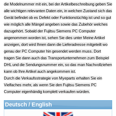
Fujitsu Siemens
->
(366)
E3510 P3510
(14)
Esprimo E7935
(62)
Esprimo P2520
(105)
Futro S500/550
(21)
Primergy Econel 100
(19)
Primergy Econel 50
(21)
PRIMERGY TX150 S3
(55)
Rack Konsole RC23
(15)
Scaleo P
(16)
SCENIC
(38)
Grafikkarten
(136)
Hewlett Packard->
(363)
Lancom->
(18)
Mainboards
(27)
Medion PC
(22)
RAM Speicher
(66)
RM->
(107)
Sony->
(38)
WatchGuard->
(7)
ZOTAC->
(43)
Lenovo->
(219)
Handy Telefon
(1053)
Modellbau
(593)
Monitore->
(261)