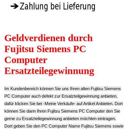
Verwenden Sie Stichworte, um ein Ersatzteil zu
finden.
erweiterte Suche
Hersteller
Kategorien
Schnäppchen
(16)
Notebook
(66091)
Kaffeevollautomat->
(54295)
Drucker Kopierer
(1096)
Elektroartikel->
(5309)
PC Computer
->
(2543)
Acer->
(27)
Apple->
(167)
ASRock->
(11)
Asus->
(26)
Buffalo
(12)
Dell->
(318)
Diverses
(380)
Externe Festplatten
(14)
Festplatten
(176)