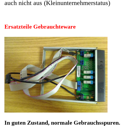
In guten Zustand, normale Gebrauchsspuren.
Hersteller: Fujitsu Siemens
Kategorie: PC Computer
EAN: 4064816048232
Herstellernummer: 1668
Produktart: USB Board Platine
Artikelzustand: Gebrauchteware
Power USB LED Board Fujitsu Siemens PRIMERGY
TX150 S3 S4. In guten Zustand, normale
Gebrauchsspuren.
Sofort lieferbar
Noch 2 Stück verfügbar / InStock