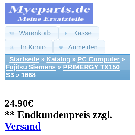
Warenkorb
Kasse
Ihr Konto
Anmelden
Startseite
»
Katalog
»
PC Computer
»
Fujitsu Siemens
»
PRIMERGY TX150
S3
»
1668
24.90€
** Endkundenpreis zzgl.
Versand
Fujitsu Siemens
Ersatzteile: Power
USB LED Board