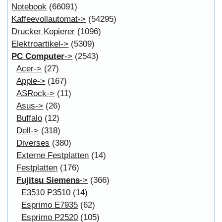
Affiliates
Login
Information
FAQ
Copyright © 2026
Myeparts Handel Shop
Ersatzteile Gebrauchte Geldverdienen
Powered by
osCommerce