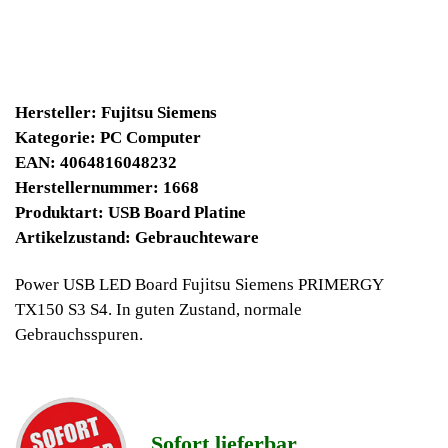
24900 Winpoints
Bei diesen Artikel erhalten Sie:
Winpoints JACKPOT liegt bei:
824,27 Euro
Jetzt kaufen
Ab 10€ Warenwert ist die Lieferung
Weltweit Versandkostenfrei