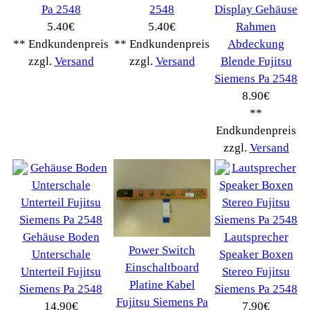
Anteile
Winpoints
Kunden Werben
Mediadaten
FAQ Hilfe
Bewerbungen
Affiliates
Login
Information
FAQ
Kostenloser Bannertausch von Myeparts.de
Copyright © 2026
Myeparts Handel Shop
Ersatzteile Gebrauchte Geldverdienen
Powered by
osCommerce