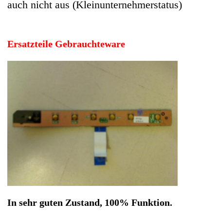
In sehr guten Zustand, 100% Funktion.
Hersteller: Fujitsu Siemens
Kategorie: Notebook
EAN: 4064816057715
Herstellernummer: 3999
Produktart: Power Strom Netz Buchse Kabel
Artikelzustand: Gebrauchteware
Power Switch Einschaltboard Platine Kabel Fujitsu
Siemens Pa 2548. In sehr guten Zustand, 100% Funktion.
Sofort lieferbar
Noch 2 Stück verfügbar / InStock