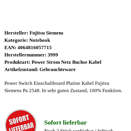
16900 Winpoints
Bei diesen Artikel erhalten Sie:
Winpoints JACKPOT liegt bei:
396,03 Euro
Jetzt kaufen
Ab 10€ Warenwert ist die Lieferung
Weltweit Versandkostenfrei