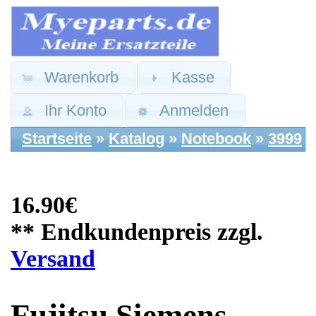
Warenkorb
Kasse
Ihr Konto
Anmelden
Startseite
»
Katalog
»
Notebook
»
3999
16.90€
** Endkundenpreis zzgl.
Versand
Fujitsu Siemens
Ersatzteile: Power
Switch
Einschaltboard