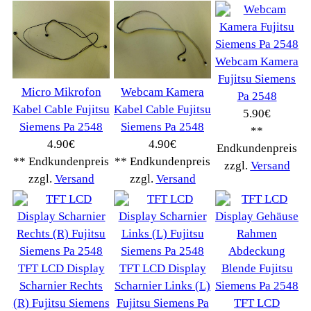
Kaffeevollautomat->
(54295)
Drucker Kopierer
(1096)
Elektroartikel->
(5309)
PC Computer->
(2543)
Handy Telefon
(1053)
Modellbau
(593)
Monitore->
(261)
Fahrrad
(76)
Autoteile->
(161)
Wir akzeptieren
Informationen
Liefer- & Versandkosten
Datenschutzerklärung
Unsere AGBs
Kontakt
Impressum
Widerrufsrecht
RMA & Service