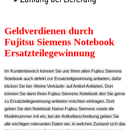
Siemens Pa 2548
Siemens Pa 2548
**
4.90€
4.90€
Endkundenpreis
** Endkundenpreis
** Endkundenpreis
zzgl.
Versand
zzgl.
Versand
zzgl.
Versand
TFT LCD Display
TFT LCD Display
Scharnier Rechts
Scharnier Links (L)
(R) Fujitsu Siemens
Fujitsu Siemens Pa
TFT LCD
Pa 2548
2548
Display Gehäuse
5.40€
5.40€
Rahmen
** Endkundenpreis
** Endkundenpreis
Abdeckung
zzgl.
Versand
zzgl.
Versand
Blende Fujitsu
Siemens Pa 2548
8.90€
**
Endkundenpreis
zzgl.
Versand
Gehäuse Boden
Lautsprecher