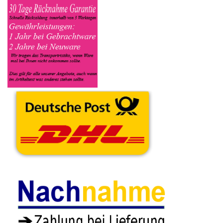
Gerät befindet ob es Defekt oder Funktionstüchtig ist und so gut
wie möglich alle Mängel angeben sowie das Zubehör welches
dazugehört. Sobald der Fujitsu Siemens Notebook
angenommen worden ist, sehen Sie dies unter Meine Artikel
anzeigen, dort wird Ihnen dann die Lieferadresse mitgeteilt wo
genau der Notebook hin gesendet werden muss. Dort tragen Sie
dann auch das Transportunternehmen zum Beispiel DHL und
die Sendungsnummer ein, so das man Nachvollziehen kann ob
Ihre Artikel auch angekommen ist.
Durch die Verkaufsstrategie von Myeparts erhalten Sie ein
Vielfaches mehr, als wenn Sie den Fujitsu Siemens Notebook
eigenhändig komplett verkaufen würden.
Andere Produkte die Ihnen
gefallen könnten
Webcam Kamera
Fujitsu Siemens
Micro Mikrofon
Webcam Kamera
Pa 2548
Kabel Cable Fujitsu
Kabel Cable Fujitsu
5.90€