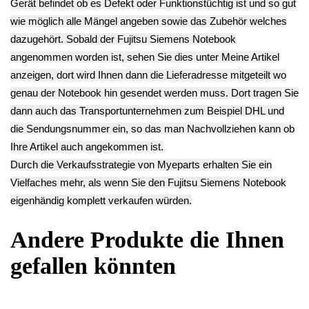
Power Switch
Unterschale
Speaker Boxen
Einschaltboard
Unterteil Fujitsu
Stereo Fujitsu
Platine Kabel
Siemens Pa 2548
Siemens Pa 2548
Fujitsu Siemens Pa
14.90€
7.90€
2548
** Endkundenpreis
**
16.90€
zzgl.
Versand
Endkundenpreis
** Endkundenpreis
zzgl.
Versand
zzgl.
Versand
Deutsch / English
Ersatzteile suchen?
Verwenden Sie Stichworte, um ein Ersatzteil zu
finden.
erweiterte Suche
Hersteller
Kategorien
Schnäppchen
(16)
Notebook
(66091)