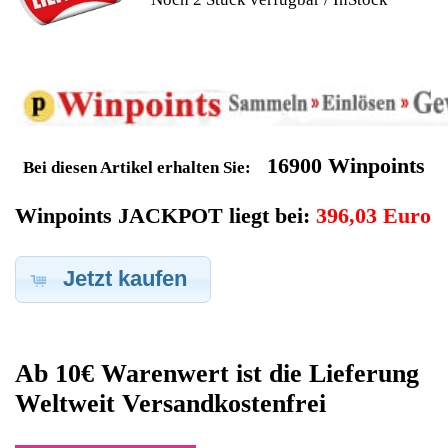
Geldverdienen durch
Fujitsu Siemens Notebook
Ersatzteilegewinnung
Im Kundenbereich können Sie uns Ihren alten Fujitsu Siemens
Notebook auch defekt zur Ersatzteilgewinnung anbieten, dafür
klicken Sie bei -Meine Verkäufe- auf Artikel Anbieten. Dort
können Sie dann Ihren Fujitsu Siemens Notebook den Sie gerne
zu Ersatzteilegewinnung anbieten möchten eintragen. Dort
geben Sie den Notebook Name Fujitsu Siemens sowie die
Modelnummer mit ein, bei der Artikelbeschreibung geben Sie
alle wichtigen relevanten Daten ein, in welchen Zustand sich das