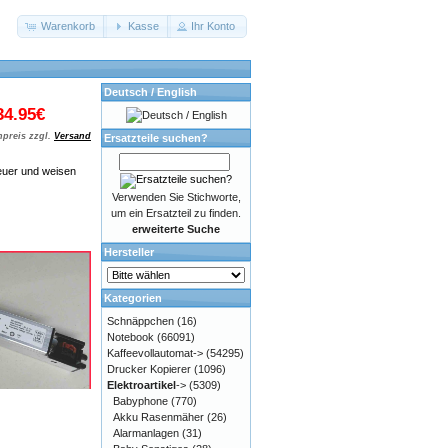
Warenkorb
Kasse
Ihr Konto
Deutsch / English
34.95€
preis zzgl.
Versand
Ersatzteile suchen?
euer und weisen
Verwenden Sie Stichworte,
um ein Ersatzteil zu finden.
erweiterte Suche
Hersteller
Kategorien
Schnäppchen
(16)
Notebook
(66091)
Kaffeevollautomat->
(54295)
Drucker Kopierer
(1096)
Elektroartikel
->
(5309)
Babyphone
(770)
Akku Rasenmäher
(26)
Alarmanlagen
(31)