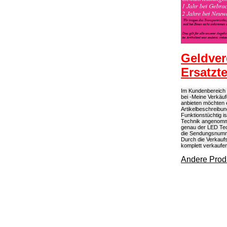
Geldver
Ersatzt
Im Kundenbereich k
bei -Meine Verkäuf
anbieten möchten 
Artikelbeschreibun
Funktionstüchtig 
Technik angenommen
genau der LED Tec
die Sendungsnumme
Durch die Verkaufs
komplett verkaufe
Andere Produ