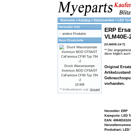
Startseite
»
Katalog
»
Elektroartikel
»
LED Tec
Hersteller Info
ERP Ersat
-
andere Produkte
VLM40E-2
Neue Ersatzteile
[VLM40E-24-T]
** Der angegebene
diese folglich auc
Druck Wasserpumpe
Original Ersat
Invensys MOD CP3A/ST
Artikelzustand
CaFamosa CF90 Typ 784
Gebrauchsspure
-2
vorhanden.
19.90€
** Endkundenpreis zzgl.
Versand
Hersteller: ERP
Kategorie: LED T
EAN: 4064816324
Herstellernumme
Produktart: LED-