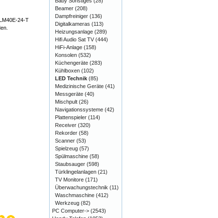
Baby Sonstiges
(28)
Beamer
(208)
Dampfreiniger
(136)
 VLM40E-24-T
Digitalkameras
(113)
den.
Heizungsanlage
(289)
Hifi Audio Sat TV
(444)
HiFi-Anlage
(158)
Konsolen
(532)
Küchengeräte
(283)
Kühlboxen
(102)
LED Technik
(85)
Medizinische Geräte
(41)
Messgeräte
(40)
Mischpult
(26)
Navigationssysteme
(42)
Plattenspieler
(114)
Receiver
(320)
Rekorder
(58)
Scanner
(53)
Spielzeug
(57)
Spülmaschine
(58)
Staubsauger
(598)
Türklingelanlagen
(21)
TV Monitore
(171)
Überwachungstechnik
(11)
Waschmaschine
(412)
Werkzeug
(82)
PC Computer->
(2543)