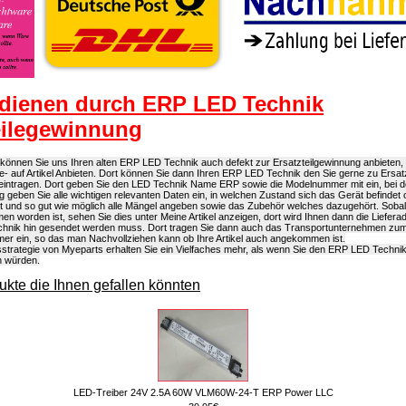
dienen durch ERP LED Technik
eilegewinnung
önnen Sie uns Ihren alten ERP LED Technik auch defekt zur Ersatzteilgewinnung anbieten, d
e- auf Artikel Anbieten. Dort können Sie dann Ihren ERP LED Technik den Sie gerne zu Ersa
eintragen. Dort geben Sie den LED Technik Name ERP sowie die Modelnummer mit ein, bei d
g geben Sie alle wichtigen relevanten Daten ein, in welchen Zustand sich das Gerät befindet
ist und so gut wie möglich alle Mängel angeben sowie das Zubehör welches dazugehört. Sob
 worden ist, sehen Sie dies unter Meine Artikel anzeigen, dort wird Ihnen dann die Lieferad
hnik hin gesendet werden muss. Dort tragen Sie dann auch das Transportunternehmen zum
r ein, so das man Nachvollziehen kann ob Ihre Artikel auch angekommen ist.
strategie von Myeparts erhalten Sie ein Vielfaches mehr, als wenn Sie den ERP LED Techni
n würden.
kte die Ihnen gefallen könnten
LED-Treiber 24V 2.5A 60W VLM60W-24-T ERP Power LLC