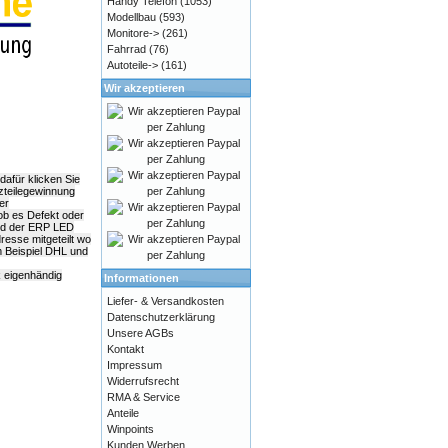
Handy Telefon
(1053)
Modellbau
(593)
Monitore->
(261)
Fahrrad
(76)
Autoteile->
(161)
Wir akzeptieren
afür klicken Sie
tzteilegewinnung
er
 ob es Defekt oder
ald der ERP LED
resse mitgeteilt wo
 Beispiel DHL und
k eigenhändig
Informationen
Liefer- & Versandkosten
Datenschutzerklärung
Unsere AGBs
Kontakt
Impressum
Widerrufsrecht
RMA & Service
Anteile
Winpoints
Kunden Werben