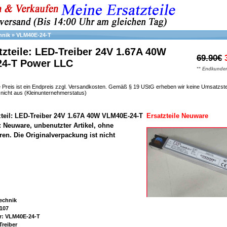
hnik
»
VLM40E-24-T
zteile: LED-Treiber 24V 1.67A 40W
69.90€
4-T Power LLC
** Endkunden
 Preis ist ein Endpreis zzgl. Versandkosten. Gemäß § 19 UStG erheben wir keine Umsatzst
h nicht aus (Kleinunternehmerstatus)
zteil: LED-Treiber 24V 1.67A 40W VLM40E-24-T
Ersatzteile Neuware
: Neuware, unbenutzter Artikel, ohne
n. Die Originalverpackung ist nicht
echnik
107
r: VLM40E-24-T
Treiber