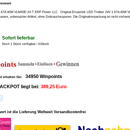
Neuware
.67A 40W VLM40E-24-T ERP Power LLC . Original Ersatzteil: LED-Treiber 24V 1.67A 40W
uware, unbenutzter Artikel, ohne Gebrauchsspuren. Die Originalverpackung ist nicht vorhan
Sofort lieferbar
Noch 1 Stück verfügbar / InStock
34950 Winpoints
el erhalten Sie:
ACKPOT liegt bei:
389,25 Euro
rt ist die Lieferung Weltweit Versandkostenfrei