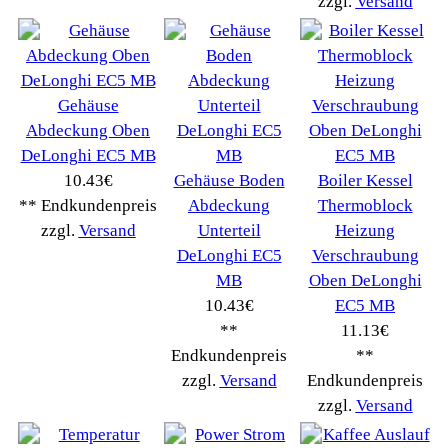
NIVONA
(1403)
Philips Km
(1415)
Privileg
(134)
Saeco
(9286)
Siemens
(5349)
Tchibo
(1387)
Tevion Kaffee
(36)
TurMix
(106)
WMF
(2503)
Severin
(281)
Drucker Kopierer
(1096)
Elektroartikel->
(5309)
PC Computer->
(2543)
Handy Telefon
(1053)
Modellbau
(593)
Monitore->
(261)
Fahrrad
(76)
Autoteile->
(161)
Wir akzeptieren