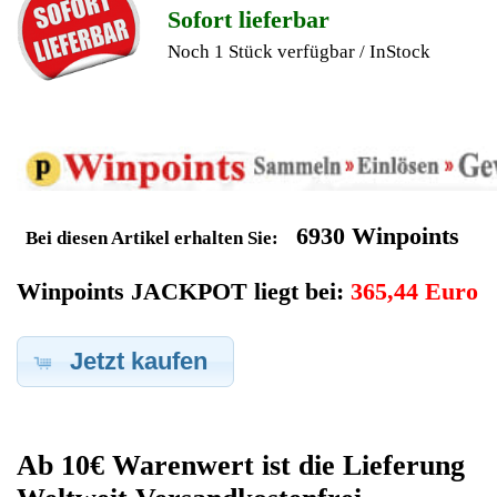
Geldverdienen durch
DeLonghi
Kaffeevollautomat
Ersatzteilegewinnung
Im Kundenbereich können Sie uns Ihren alten DeLonghi
Kaffeevollautomat auch defekt zur Ersatzteilgewinnung
anbieten, dafür klicken Sie bei -Meine Verkäufe- auf Artikel
Anbieten. Dort können Sie dann Ihren DeLonghi
Kaffeevollautomat den Sie gerne zu Ersatzteilegewinnung