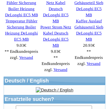
Informationen
Liefer- & Versandkosten
Datenschutzerklärung
Unsere AGBs
Kontakt
Impressum
Widerrufsrecht
RMA & Service
Anteile
Winpoints
Kunden Werben
Mediadaten
FAQ Hilfe
Bewerbungen
Affiliates
Login
Information
FAQ