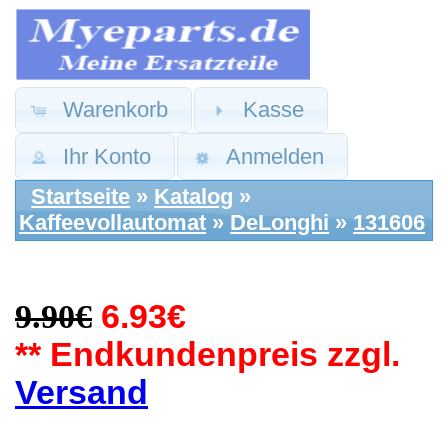
Warenkorb
Kasse
Ihr Konto
Anmelden
Startseite
»
Katalog
»
Kaffeevollautomat
»
DeLonghi
»
131606
9.90€
6.93€
** Endkundenpreis zzgl.
Versand
DeLonghi
Ersatzteile: Power
Strom Netzschalter