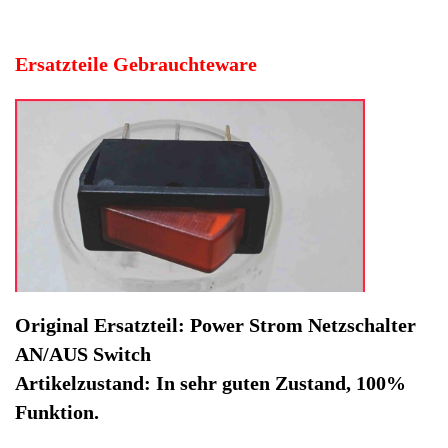
Artikelzustand: In sehr guten Zustand, 100%
Funktion.
Hersteller: DeLonghi
Kategorie: Kaffeevollautomat
EAN: 4064816503878
Herstellernummer: 131606
Produktart: Power Strom Netzschalter AN/AUS Switch
Artikelzustand: Gebrauchteware
Power Strom Netzschalter AN/AUS Switch DeLonghi EC5
MB. Original Ersatzteil: Power Strom Netzschalter
AN/AUS Switch
Artikelzustand: In sehr guten Zustand, 100% Funktion.
Sofort lieferbar
Noch 1 Stück verfügbar / InStock