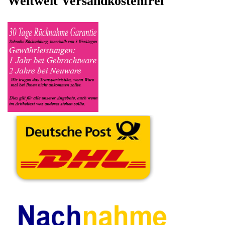
anbieten möchten eintragen. Dort geben Sie den
Kaffeevollautomat Name DeLonghi sowie die Modelnummer mit
ein, bei der Artikelbeschreibung geben Sie alle wichtigen
relevanten Daten ein, in welchen Zustand sich das Gerät
befindet ob es Defekt oder Funktionstüchtig ist und so gut wie
möglich alle Mängel angeben sowie das Zubehör welches
dazugehört. Sobald der DeLonghi Kaffeevollautomat
angenommen worden ist, sehen Sie dies unter Meine Artikel
anzeigen, dort wird Ihnen dann die Lieferadresse mitgeteilt wo
genau der Kaffeevollautomat hin gesendet werden muss. Dort
tragen Sie dann auch das Transportunternehmen zum Beispiel
DHL und die Sendungsnummer ein, so das man Nachvollziehen
kann ob Ihre Artikel auch angekommen ist.
Durch die Verkaufsstrategie von Myeparts erhalten Sie ein
Vielfaches mehr, als wenn Sie den DeLonghi Kaffeevollautomat
eigenhändig komplett verkaufen würden.
Andere Produkte die Ihnen
gefallen könnten