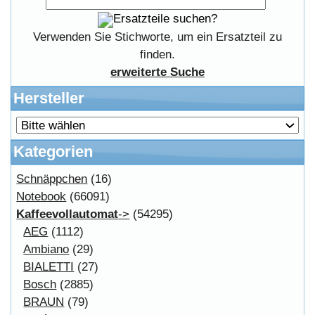
Copyright © 2026
Myeparts Handel Shop
Ersatzteile Gebrauchte Geldverdienen
Powered by
osCommerce