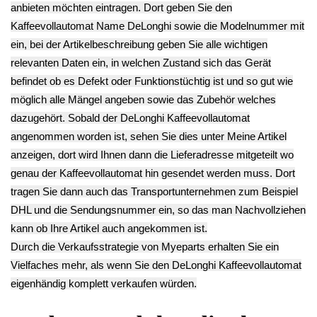
zzgl.
Versand
Endkundenpreis
zzgl.
Versand
Temperatur Fühler
Kaffee Auslauf
Sicherung Boiler
Power Strom Netz
Gehäuseteil Sieb
Heizung DeLonghi
Kabel Deutsch
DeLonghi EC5
EC5 MB
DeLonghi EC5
MB
9.03€
MB
20.93€
** Endkundenpreis
9.03€
**
zzgl.
Versand
**
Endkundenpreis
Endkundenpreis
zzgl.
Versand
zzgl.
Versand
Deutsch / English
Ersatzteile suchen?
Verwenden Sie Stichworte, um ein Ersatzteil zu
finden.