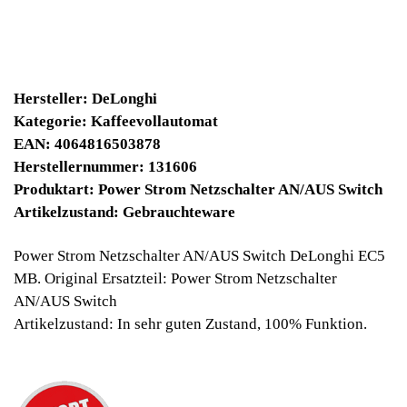
6930 Winpoints
Bei diesen Artikel erhalten Sie:
Winpoints JACKPOT liegt bei:
365,44 Euro
Jetzt kaufen
Ab 10€ Warenwert ist die Lieferung
Weltweit Versandkostenfrei