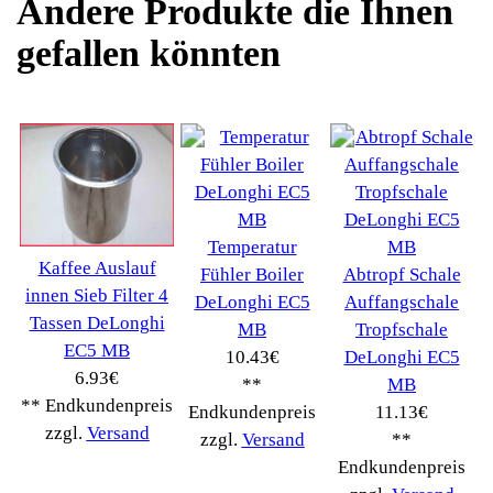
erweiterte Suche
Hersteller
Kategorien
Schnäppchen
(16)
Notebook
(66091)
Kaffeevollautomat
->
(54295)
AEG
(1112)
Ambiano
(29)
BIALETTI
(27)
Bosch
(2885)
BRAUN
(79)
Café express
(14)
DeLonghi
(7443)
Gaggia
(90)
Gastroback
(50)
Jura
(14045)
Krups
(3904)
Lavazza
(68)
Melitta
(2275)
Miele
(250)
Nestle
(72)
Ningbo Merol
(52)