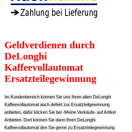
Temperatur
Kaffee Auslauf
Fühler Boiler
Abtropf Schale
innen Sieb Filter 4
DeLonghi EC5
Auffangschale
Tassen DeLonghi
MB
Tropfschale
EC5 MB
10.43€
DeLonghi EC5
6.93€
**
MB
** Endkundenpreis
Endkundenpreis
11.13€
zzgl.
Versand
zzgl.
Versand
**
Endkundenpreis
zzgl.
Versand
Gehäuse
Abdeckung Oben
DeLonghi EC5 MB
10.43€
Gehäuse Boden
Boiler Kessel
** Endkundenpreis
Abdeckung
Thermoblock
zzgl.
Versand
Unterteil
Heizung
DeLonghi EC5
Verschraubung
MB
Oben DeLonghi
10.43€
EC5 MB
**
11.13€
Endkundenpreis
**