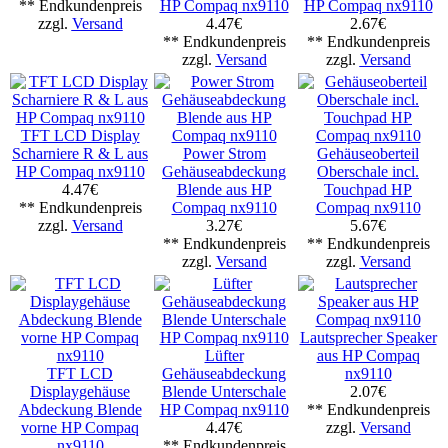
** Endkundenpreis
HP Compaq nx9110
HP Compaq nx9110
zzgl.
Versand
4.47€
2.67€
** Endkundenpreis
** Endkundenpreis
zzgl.
Versand
zzgl.
Versand
TFT LCD Display
Scharniere R & L aus
Power Strom
Gehäuseoberteil
HP Compaq nx9110
Gehäuseabdeckung
Oberschale incl.
4.47€
Blende aus HP
Touchpad HP
** Endkundenpreis
Compaq nx9110
Compaq nx9110
zzgl.
Versand
3.27€
5.67€
** Endkundenpreis
** Endkundenpreis
zzgl.
Versand
zzgl.
Versand
Lautsprecher Speaker
Lüfter
aus HP Compaq
TFT LCD
Gehäuseabdeckung
nx9110
Displaygehäuse
Blende Unterschale
2.07€
Abdeckung Blende
HP Compaq nx9110
** Endkundenpreis
vorne HP Compaq
4.47€
zzgl.
Versand
nx9110
** Endkundenpreis