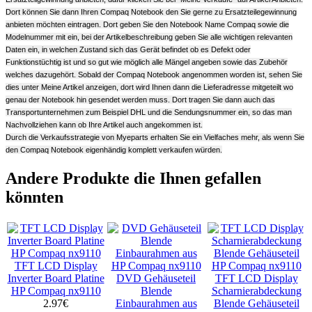
Dort können Sie dann Ihren Compaq Notebook den Sie gerne zu Ersatzteilegewinnung
anbieten möchten eintragen. Dort geben Sie den Notebook Name Compaq sowie die
Modelnummer mit ein, bei der Artikelbeschreibung geben Sie alle wichtigen relevanten
Daten ein, in welchen Zustand sich das Gerät befindet ob es Defekt oder
Funktionstüchtig ist und so gut wie möglich alle Mängel angeben sowie das Zubehör
welches dazugehört. Sobald der Compaq Notebook angenommen worden ist, sehen Sie
dies unter Meine Artikel anzeigen, dort wird Ihnen dann die Lieferadresse mitgeteilt wo
genau der Notebook hin gesendet werden muss. Dort tragen Sie dann auch das
Transportunternehmen zum Beispiel DHL und die Sendungsnummer ein, so das man
Nachvollziehen kann ob Ihre Artikel auch angekommen ist.
Durch die Verkaufsstrategie von Myeparts erhalten Sie ein Vielfaches mehr, als wenn Sie
den Compaq Notebook eigenhändig komplett verkaufen würden.
Andere Produkte die Ihnen gefallen
könnten
TFT LCD Display
Inverter Board Platine
DVD Gehäuseteil
TFT LCD Display
HP Compaq nx9110
Blende
Scharnierabdeckung
2.97€
Einbaurahmen aus
Blende Gehäuseteil