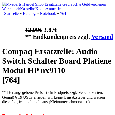
Warenkorb
Kasse
Ihr Konto
Anmelden
Startseite
»
Katalog
»
Notebook
»
764
12.90€
3.87€
** Endkundenpreis zzgl.
Versand
Compaq Ersatzteile: Audio
Switch Schalter Board Platiene
Modul HP nx9110
[764]
** Der angegebene Preis ist ein Endpreis zzgl. Versandkosten.
Gemäß § 19 UStG erheben wir keine Umsatzsteuer und weisen
diese folglich auch nicht aus (Kleinunternehmerstatus)