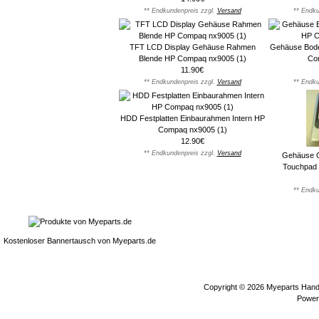
** Endkundenpreis zzgl.
Versand
** Endku
TFT LCD Display Gehäuse Rahmen
Gehäuse Bode
Blende HP Compaq nx9005 (1)
Co
11.90€
** Endkundenpreis zzgl.
Versand
** Endku
HDD Festplatten Einbaurahmen Intern HP
Compaq nx9005 (1)
12.90€
** Endkundenpreis zzgl.
Versand
Gehäuse O
Touchpad
** Endku
Kostenloser Bannertausch von Myeparts.de
Copyright © 2026
Myeparts Hande
Power