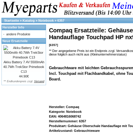
Startseite
»
Katalog
»
Notebook
»
6357
Hersteller Info
Compaq Ersatzteile: Gehäuse
-
andere Produkte
Handauflage Touchpad HP nx
Neue Ersatzteile
[6357]
** Der angegebene Preis ist ein Endpreis zzgl. Versand
diese folglich auch nicht aus (Kleinunternehmerstatus)
Akku Battery 7.4V 5500mAh
40.7Wh TrekStor Primebook
Gebrauchtware mit leichten Gebrauchsspuren
C13
Incl. Touchpad mit Flachbandkabel, ohne To
44.90€
Board.
** Endkundenpreis zzgl.
Versand
Hersteller: Compaq
Kategorie: Notebook
EAN: 4064816068742
Herstellernummer: 6357
Produktart: Gehäuse Oberschale Handauflage mit T
Artikelzustand: Gebrauchteware