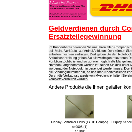
Geldverdienen durch C
Ersatzteilegewinnung
Im Kundenbereich können Sie uns Ihren alten Compaq Note
bei -Meine Verkäufe- auf Artikel Anbieten. Dort können S
anbieten möchten eintragen. Dort geben Sie den Noteboo
Artikelbeschreibung geben Sie alle wichtigen relevanten D
Funktionstüchtig ist und so gut wie möglich alle Mängel
Notebook angenommen worden ist, sehen Sie dies unter Mein
wo genau der Notebook hin gesendet werden muss. Dort 
die Sendungsnummer ein, so das man Nachvollziehen kann
Durch die Verkaufsstrategie von Myeparts erhalten Sie e
komplett verkaufen würden.
Andere Produkte die Ihnen gefallen kön
Display Scharnier Links (L) HP Compaq
Display Schar
nx9005 (1)
14.90€