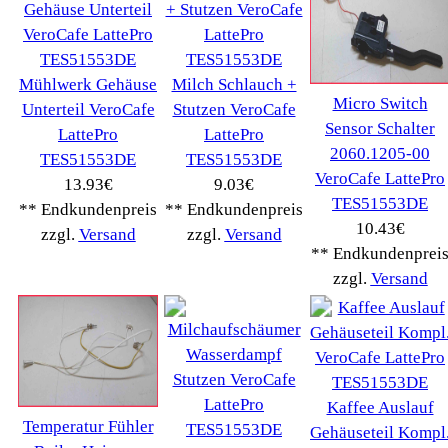
Siemens
(5349)
Tchibo
(1387)
Tevion Kaffee
(36)
TurMix
(106)
WMF
(2503)
Severin
(281)
Drucker Kopierer
(1096)
Elektroartikel->
(5309)
PC Computer->
(2543)
Handy Telefon
(1053)
Modellbau
(593)
Monitore->
(261)
Fahrrad
(76)
Autoteile->
(161)
Wir akzeptieren
Informationen
Liefer- & Versandkosten
Datenschutzerklärung