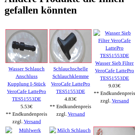
Kategorien
Schnäppchen
(16)
Notebook
(66091)
Kaffeevollautomat
->
(54295)
AEG
(1112)
Ambiano
(29)
BIALETTI
(27)
Bosch
(2885)
BRAUN
(79)
Café express
(14)
DeLonghi
(7443)
Gaggia
(90)
Gastroback
(50)
Jura
(14045)
Krups
(3904)
Lavazza
(68)
Melitta
(2275)
Miele
(250)
Nestle
(72)
Ningbo Merol
(52)
NIVONA
(1403)
Philips Km
(1415)
Privileg
(134)
Saeco
(9286)