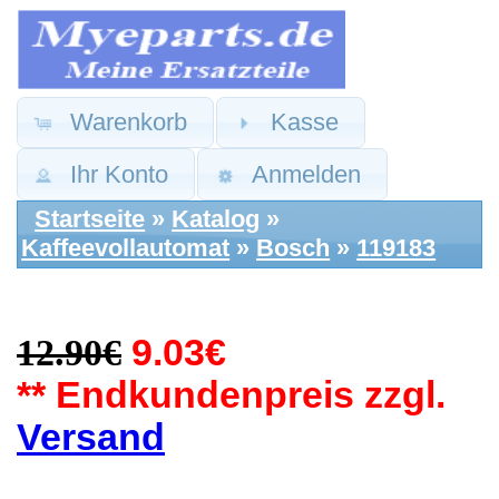
Warenkorb
Kasse
Ihr Konto
Anmelden
Startseite
»
Katalog
»
Kaffeevollautomat
»
Bosch
»
119183
12.90€
9.03€
** Endkundenpreis zzgl.
Versand
Bosch Ersatzteile:
Kaffee Pulver
Gehäuse Deckel