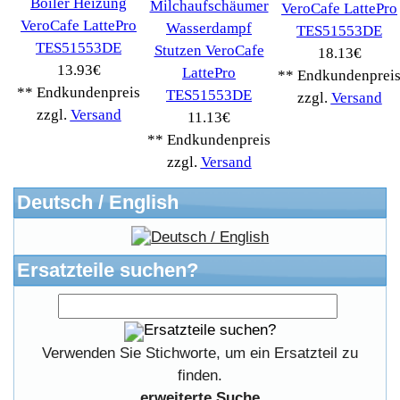
Unsere AGBs
Kontakt
Impressum
Widerrufsrecht
RMA & Service
Anteile
Winpoints
Kunden Werben
Mediadaten
FAQ Hilfe
Bewerbungen
Affiliates
Login
Information