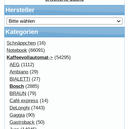
FAQ
Kostenloser Bannertausch von Myeparts.de
Copyright © 2026
Myeparts Handel Shop
Ersatzteile Gebrauchte Geldverdienen
Powered by
osCommerce