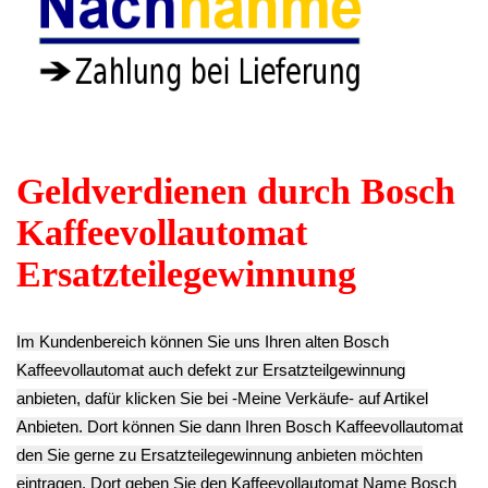
Wasser Sieb Filter
Wasser Schlauch
Schlauchschelle
VeroCafe LattePro
Anschluss
Schlauchklemme
TES51553DE
Kupplung I-Stück
VeroCafe LattePro
9.03€
VeroCafe LattePro
TES51553DE
** Endkundenpreis
TES51553DE
4.83€
zzgl.
Versand
5.53€
** Endkundenpreis
** Endkundenpreis
zzgl.
Versand
zzgl.
Versand
Mühlwerk Gehäuse
Milch Schlauch +
Micro Switch
Unterteil VeroCafe
Stutzen VeroCafe
Sensor Schalter
LattePro
LattePro
2060.1205-00
TES51553DE
TES51553DE
VeroCafe LattePro
13.93€
9.03€
TES51553DE
** Endkundenpreis
** Endkundenpreis
10.43€
zzgl.
Versand
zzgl.
Versand
** Endkundenpreis
zzgl.
Versand