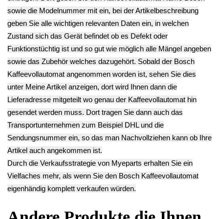
Kaffee Auslauf
Temperatur Fühler
Gehäuseteil Kompl.
Boiler Heizung
Milchaufschäumer
VeroCafe LattePro
VeroCafe LattePro
Wasserdampf
TES51553DE
TES51553DE
Stutzen VeroCafe
18.13€
13.93€
LattePro
** Endkundenpreis
** Endkundenpreis
TES51553DE
zzgl.
Versand
zzgl.
Versand
11.13€
** Endkundenpreis
zzgl.
Versand
Deutsch / English
Ersatzteile suchen?
Verwenden Sie Stichworte, um ein Ersatzteil zu
finden.
erweiterte Suche
Hersteller