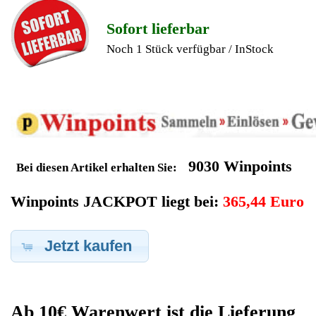
Geldverdienen durch Bosch
Kaffeevollautomat
Ersatzteilegewinnung
Im Kundenbereich können Sie uns Ihren alten Bosch
Kaffeevollautomat auch defekt zur Ersatzteilgewinnung
anbieten, dafür klicken Sie bei -Meine Verkäufe- auf Artikel
Anbieten. Dort können Sie dann Ihren Bosch Kaffeevollautomat
den Sie gerne zu Ersatzteilegewinnung anbieten möchten
eintragen. Dort geben Sie den Kaffeevollautomat Name Bosch