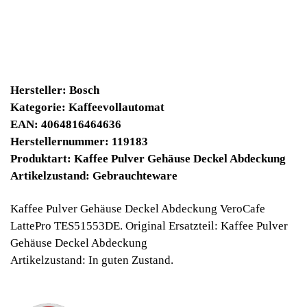
9030 Winpoints
Bei diesen Artikel erhalten Sie:
Winpoints JACKPOT liegt bei:
365,44 Euro
Jetzt kaufen
Ab 10€ Warenwert ist die Lieferung
Weltweit Versandkostenfrei