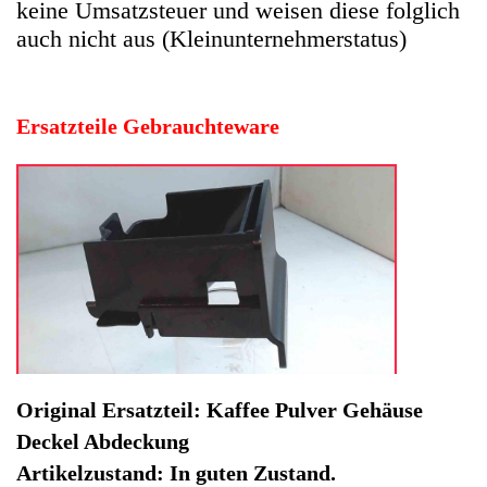
Original Ersatzteil: Kaffee Pulver Gehäuse
Deckel Abdeckung
Artikelzustand: In guten Zustand.
Hersteller: Bosch
Kategorie: Kaffeevollautomat
EAN: 4064816464636
Herstellernummer: 119183
Produktart: Kaffee Pulver Gehäuse Deckel Abdeckung
Artikelzustand: Gebrauchteware
Kaffee Pulver Gehäuse Deckel Abdeckung VeroCafe
LattePro TES51553DE. Original Ersatzteil: Kaffee Pulver
Gehäuse Deckel Abdeckung
Artikelzustand: In guten Zustand.
Sofort lieferbar
Noch 1 Stück verfügbar / InStock