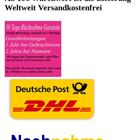
sowie die Modelnummer mit ein, bei der Artikelbeschreibung
geben Sie alle wichtigen relevanten Daten ein, in welchen
Zustand sich das Gerät befindet ob es Defekt oder
Funktionstüchtig ist und so gut wie möglich alle Mängel angeben
sowie das Zubehör welches dazugehört. Sobald der Bosch
Kaffeevollautomat angenommen worden ist, sehen Sie dies
unter Meine Artikel anzeigen, dort wird Ihnen dann die
Lieferadresse mitgeteilt wo genau der Kaffeevollautomat hin
gesendet werden muss. Dort tragen Sie dann auch das
Transportunternehmen zum Beispiel DHL und die
Sendungsnummer ein, so das man Nachvollziehen kann ob Ihre
Artikel auch angekommen ist.
Durch die Verkaufsstrategie von Myeparts erhalten Sie ein
Vielfaches mehr, als wenn Sie den Bosch Kaffeevollautomat
eigenhändig komplett verkaufen würden.
Andere Produkte die Ihnen
gefallen könnten