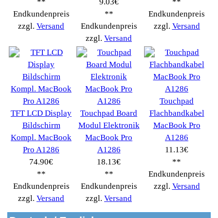
Widerrufsrecht
RMA & Service
Anteile
Winpoints
Kunden Werben
Mediadaten
FAQ Hilfe
Bewerbungen
Affiliates
Login
Information
FAQ
Copyright © 2026
Myeparts Handel Shop
Ersatzteile Gebrauchte Geldverdienen
Powered by
osCommerce