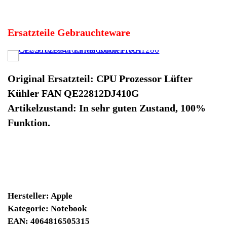
Hersteller: Apple
Kategorie: Notebook
EAN: 4064816505315
Herstellernummer: QE22812DJ410G
Produktart: CPU Prozessor Lüfter Kühler FAN
Artikelzustand: Gebrauchteware
CPU Prozessor Lüfter Kühler FAN QE22812DJ410G
MacBook Pro A1286. Original Ersatzteil: CPU Prozessor
Lüfter Kühler FAN QE22812DJ410G
Artikelzustand: In sehr guten Zustand, 100% Funktion.
Sofort lieferbar
Noch 1 Stück verfügbar / InStock
6930 Winpoints
Bei diesen Artikel erhalten Sie:
Winpoints JACKPOT liegt bei:
365,44 Euro