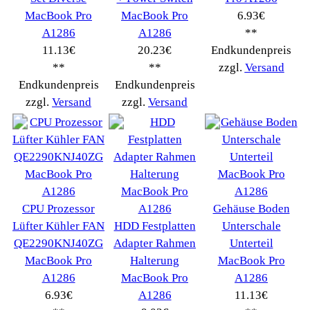
Schnäppchen
(16)
Notebook
(66091)
Kaffeevollautomat->
(54295)
Drucker Kopierer
(1096)
Elektroartikel->
(5309)
PC Computer->
(2543)
Handy Telefon
(1053)
Modellbau
(593)
Monitore->
(261)
Fahrrad
(76)
Autoteile->
(161)
Wir akzeptieren
Informationen
Liefer- & Versandkosten
Datenschutzerklärung
Unsere AGBs
Kontakt
Impressum