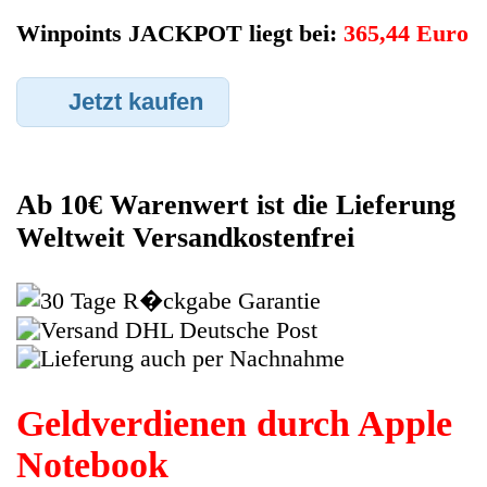
oder Funktionstüchtig ist und so gut wie möglich alle Mängel
angeben sowie das Zubehör welches dazugehört. Sobald der
Apple Notebook angenommen worden ist, sehen Sie dies unter
Meine Artikel anzeigen, dort wird Ihnen dann die Lieferadresse
mitgeteilt wo genau der Notebook hin gesendet werden muss.
Dort tragen Sie dann auch das Transportunternehmen zum
Beispiel DHL und die Sendungsnummer ein, so das man
Nachvollziehen kann ob Ihre Artikel auch angekommen ist.
Durch die Verkaufsstrategie von Myeparts erhalten Sie ein
Vielfaches mehr, als wenn Sie den Apple Notebook eigenhändig
komplett verkaufen würden.
Andere Produkte die Ihnen
gefallen könnten
Akku Battery
Original
Original Deutsche
Ladeanzeige
Schrauben Satz
Tastatur Keyboard
Board MacBook
Set Diverse
+ Power Switch
Pro A1286