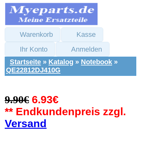
Warenkorb
Kasse
Ihr Konto
Anmelden
Startseite
»
Katalog
»
Notebook
»
QE22812DJ410G
9.90€
6.93€
** Endkundenpreis zzgl.
Versand
Apple Ersatzteile:
CPU Prozessor
Lüfter Kühler FAN