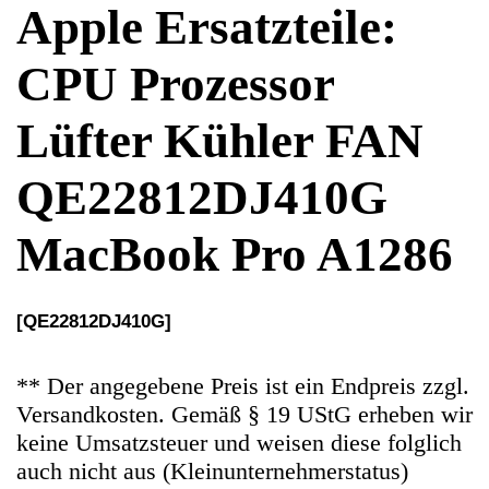
QE22812DJ410G
MacBook Pro A1286
[QE22812DJ410G]
** Der angegebene Preis ist ein Endpreis zzgl.
Versandkosten. Gemäß § 19 UStG erheben wir
keine Umsatzsteuer und weisen diese folglich
auch nicht aus (Kleinunternehmerstatus)
Ersatzteile Gebrauchteware
Original Ersatzteil: CPU Prozessor Lüfter
Kühler FAN QE22812DJ410G
Artikelzustand: In sehr guten Zustand, 100%
Funktion.