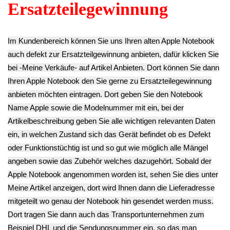
MacBook Pro
MacBook Pro
6.93€
A1286
A1286
**
11.13€
20.23€
Endkundenpreis
**
**
zzgl.
Versand
Endkundenpreis
Endkundenpreis
zzgl.
Versand
zzgl.
Versand
CPU Prozessor
Gehäuse Boden
Lüfter Kühler FAN
HDD Festplatten
Unterschale
QE2290KNJ40ZG
Adapter Rahmen
Unterteil
MacBook Pro
Halterung
MacBook Pro
A1286
MacBook Pro
A1286
6.93€
A1286
11.13€
**
9.03€
**
Endkundenpreis
**
Endkundenpreis
zzgl.
Versand
Endkundenpreis
zzgl.
Versand
zzgl.
Versand