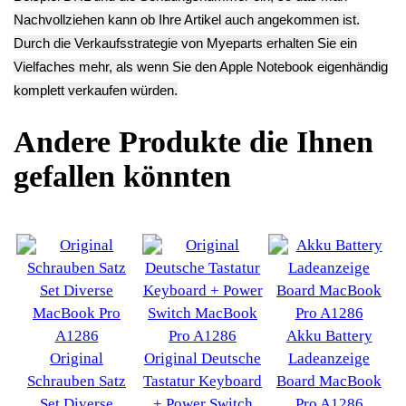
Touchpad
TFT LCD Display
Touchpad Board
Flachbandkabel
Bildschirm
Modul Elektronik
MacBook Pro
Kompl. MacBook
MacBook Pro
A1286
Pro A1286
A1286
11.13€
74.90€
18.13€
**
**
**
Endkundenpreis
Endkundenpreis
Endkundenpreis
zzgl.
Versand
zzgl.
Versand
zzgl.
Versand
Deutsch / English
Ersatzteile suchen?
Verwenden Sie Stichworte, um ein Ersatzteil zu
finden.
erweiterte Suche
Hersteller
Kategorien