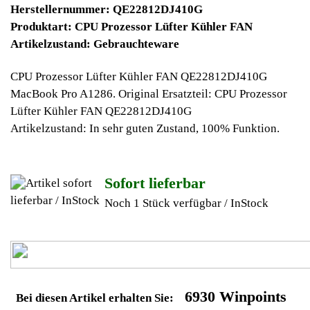
Jetzt kaufen
Ab 10€ Warenwert ist die Lieferung
Weltweit Versandkostenfrei
Geldverdienen durch Apple
Notebook
Ersatzteilegewinnung
Im Kundenbereich können Sie uns Ihren alten Apple Notebook
auch defekt zur Ersatzteilgewinnung anbieten, dafür klicken Sie
bei -Meine Verkäufe- auf Artikel Anbieten. Dort können Sie dann
Ihren Apple Notebook den Sie gerne zu Ersatzteilegewinnung
anbieten möchten eintragen. Dort geben Sie den Notebook
Name Apple sowie die Modelnummer mit ein, bei der
Artikelbeschreibung geben Sie alle wichtigen relevanten Daten
ein, in welchen Zustand sich das Gerät befindet ob es Defekt