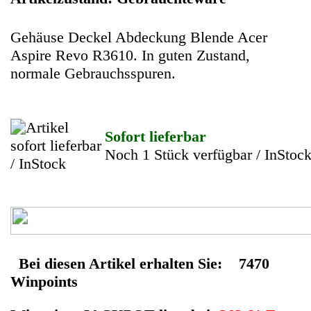
Ab 10€ Warenwert ist die Lieferung
Weltweit Versandkostenfrei
Geldverdienen durch Acer
PC Computer
Ersatzteilegewinnung
Im Kundenbereich können Sie uns Ihren alten Acer PC
Computer auch defekt zur Ersatzteilgewinnung anbieten, dafür
klicken Sie bei -Meine Verkäufe- auf Artikel Anbieten. Dort
können Sie dann Ihren Acer PC Computer den Sie gerne zu
Ersatzteilegewinnung anbieten möchten eintragen. Dort geben
Sie den PC Computer Name Acer sowie die Modelnummer mit
ein, bei der Artikelbeschreibung geben Sie alle wichtigen
relevanten Daten ein, in welchen Zustand sich das Gerät
befindet ob es Defekt oder Funktionstüchtig ist und so gut wie