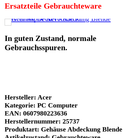
EAN: 0607980223636
Herstellernummer: 25737
Produktart: Gehäuse Abdeckung Blende
Artikelzustand: Gebrauchteware
Gehäuse Deckel Abdeckung Blende Acer
Aspire Revo R3610. In guten Zustand,
normale Gebrauchsspuren.
Sofort lieferbar
Noch 1 Stück verfügbar / InStock
Bei diesen Artikel erhalten Sie:
7470
Winpoints
Winpoints JACKPOT liegt bei:
362,61 Euro
Jetzt kaufen