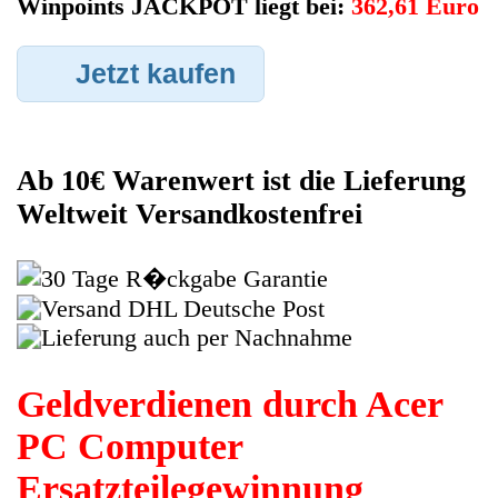
möglich alle Mängel angeben sowie das Zubehör welches
dazugehört. Sobald der Acer PC Computer angenommen
worden ist, sehen Sie dies unter Meine Artikel anzeigen, dort
wird Ihnen dann die Lieferadresse mitgeteilt wo genau der PC
Computer hin gesendet werden muss. Dort tragen Sie dann
auch das Transportunternehmen zum Beispiel DHL und die
Sendungsnummer ein, so das man Nachvollziehen kann ob Ihre
Artikel auch angekommen ist.
Durch die Verkaufsstrategie von Myeparts erhalten Sie ein
Vielfaches mehr, als wenn Sie den Acer PC Computer
eigenhändig komplett verkaufen würden.
Andere Produkte die Ihnen
gefallen könnten
Original Deutsche Tastatur Keyboard Acer
Aspire Revo R3610
5.97€
** Endkundenpreis zzgl.
Versand
Deutsch / English