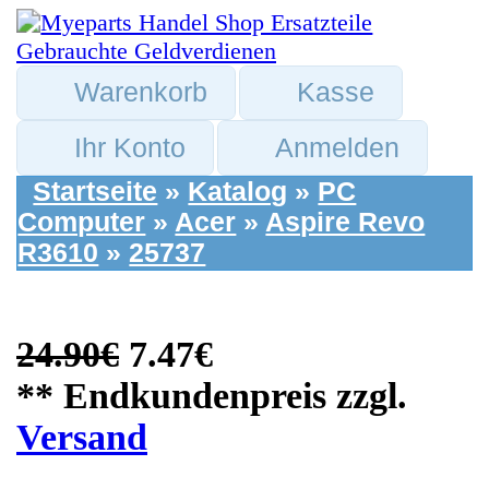
Warenkorb
Kasse
Ihr Konto
Anmelden
Startseite
»
Katalog
»
PC
Computer
»
Acer
»
Aspire Revo
R3610
»
25737
24.90€
7.47€
** Endkundenpreis zzgl.
Versand
Acer Ersatzteile:
Gehäuse Deckel
Abdeckung Blende