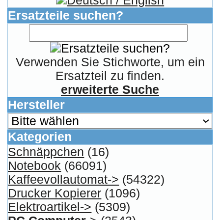
Wir akzeptieren
Informationen
Liefer- & Versandkosten
Datenschutzerklärung
Unsere AGBs
Kontakt
Impressum
Widerrufsrecht
RMA & Service
Anteile
Winpoints
Kunden Werben