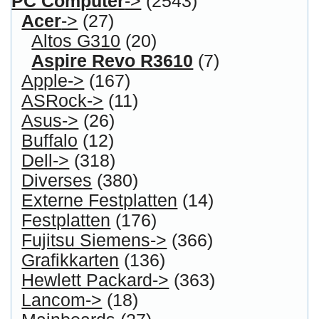
Mediadaten
FAQ Hilfe
Bewerbungen
Affiliates
Login
Information
FAQ
Copyright © 2026
Myeparts Handel Shop
Ersatzteile Gebrauchte Geldverdienen
Powered by
osCommerce