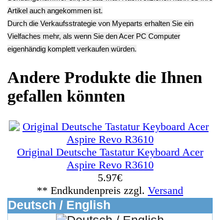
Buffalo
(12)
Dell->
(318)
Diverses
(380)
Externe Festplatten
(14)
Festplatten
(176)
Fujitsu Siemens->
(366)
Grafikkarten
(136)
Hewlett Packard->
(363)
Lancom->
(18)
Mainboards
(27)
Medion PC
(22)
RAM Speicher
(66)
RM->
(107)
Sony->
(38)
WatchGuard->
(7)
ZOTAC->
(43)
Lenovo->
(219)
Handy Telefon
(1053)
Modellbau
(593)
Monitore->
(261)
Fahrrad
(76)
Autoteile->
(161)