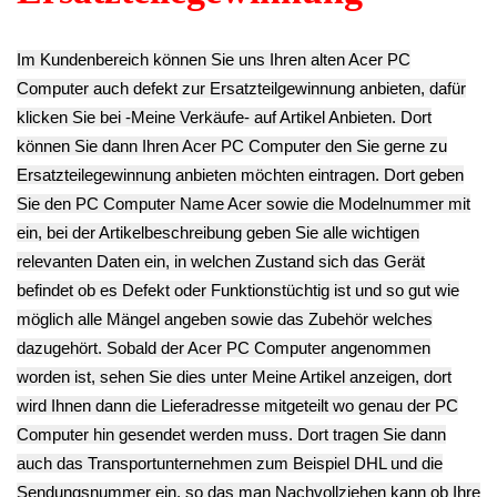
Ersatzteile suchen?
Verwenden Sie Stichworte, um ein
Ersatzteil zu finden.
erweiterte Suche
Hersteller
Kategorien
Schnäppchen
(16)
Notebook
(66091)
Kaffeevollautomat->
(54322)
Drucker Kopierer
(1096)
Elektroartikel->
(5309)
PC Computer
->
(2543)
Acer
->
(27)
Altos G310
(20)
Aspire Revo R3610
(7)
Apple->
(167)
ASRock->
(11)
Asus->
(26)