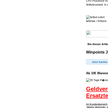
CPU Prozessor Küh
Artikelzustand: In
Bei diesen Artik
Winpoints J
Jetzt kaufen
Ab 10€ Warenwe
Geldve
Ersatzt
Im Kundenbereich k
-Meine Verkäufe- a