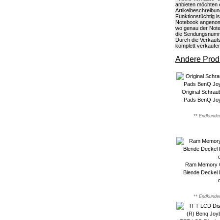
anbieten möchten 
Artikelbeschreibun
Funktionstüchtig 
Notebook angenomme
wo genau der Note
die Sendungsnumme
Durch die Verkauf
komplett verkaufe
Andere Produ
Original Schra
Pads BenQ Jo
** Endkunden
Ram Memory 
Blende Deckel
** Endkunden