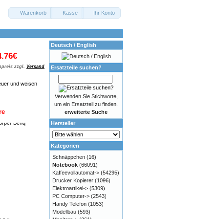
Warenkorb
Kasse
Ihr Konto
Deutsch / English
4.76€
preis zzgl.
Versand
Ersatzteile suchen?
euer und weisen
Verwenden Sie Stichworte,
um ein Ersatzteil zu finden.
re
erweiterte Suche
Hersteller
Kategorien
Schnäppchen
(16)
Notebook
(66091)
Kaffeevollautomat->
(54295)
Drucker Kopierer
(1096)
Elektroartikel->
(5309)
PC Computer->
(2543)
Handy Telefon
(1053)
Modellbau
(593)