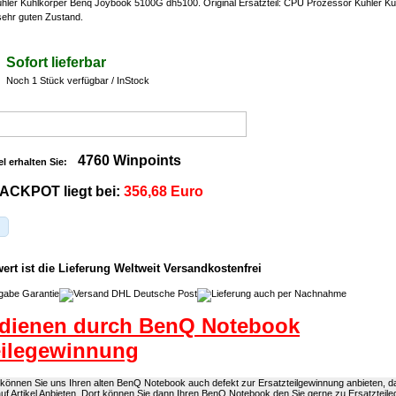
ler Kühlkörper Benq Joybook 5100G dh5100. Original Ersatzteil: CPU Prozessor Kühler Kü
 sehr guten Zustand.
Sofort lieferbar
Noch 1 Stück verfügbar / InStock
4760 Winpoints
el erhalten Sie:
ACKPOT liegt bei:
356,68 Euro
rt ist die Lieferung Weltweit Versandkostenfrei
rdienen durch BenQ Notebook
eilegewinnung
önnen Sie uns Ihren alten BenQ Notebook auch defekt zur Ersatzteilgewinnung anbieten, daf
uf Artikel Anbieten. Dort können Sie dann Ihren BenQ Notebook den Sie gerne zu Ersatzteil