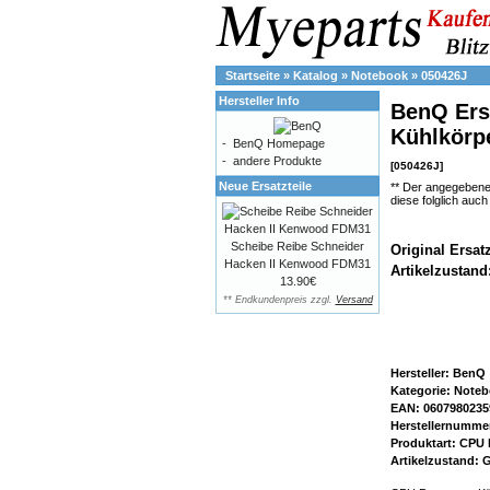
Startseite
»
Katalog
»
Notebook
»
050426J
Hersteller Info
BenQ Ers
Kühlkörp
-
BenQ Homepage
-
andere Produkte
[050426J]
Neue Ersatzteile
** Der angegebene
diese folglich auc
Scheibe Reibe Schneider
Original Ersat
Hacken II Kenwood FDM31
Artikelzustand
13.90€
** Endkundenpreis zzgl.
Versand
Hersteller: BenQ
Kategorie: Note
EAN: 0607980235
Herstellernumme
Produktart: CPU 
Artikelzustand: