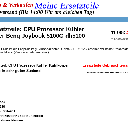
atzteile: CPU Prozessor Kühler
11.90€
er Benq Joybook 5100G dh5100
** Endkunden
 Preis ist ein Endpreis zzgl. Versandkosten. Gemäß § 19 UStG erheben wir keine Umsatzst
h nicht aus (Kleinunternehmerstatus)
zteil: CPU Prozessor Kühler Kühlkörper
Ersatzteile Gebrauchtewa
: In sehr guten Zustand.
book
936
r: 050426J
Prozessor Kühler Kühlkörper
 Gebrauchteware