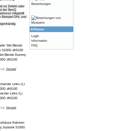
Bewerbungen
 ob es Defekt oder
ald der BenQ
dresse mitgeteilt
m Beispiel DHL und
eigenhändig
Affiliates
Login
Information
FAQ
lot Blende Dummy
100G dh5100
zzgl.
Versand
rnier Links (L)
100G dh5100
zzgl.
Versand