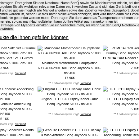
eintragen. Dort geben Sie den Notebook Name BenQ sowie die Modelnummer mit ein, bei der
g geben Sie alle wichtigen relevanten Daten ein, in welchen Zustand sich das Gerät befindet
ist und so gut wie möglich alle Mängel angeben sowie das Zubehör welches dazugehört. Sob
n worden ist, sehen Sie dies unter Meine Artikel anzeigen, dort wird Ihnen dann die Liefera
book hin gesendet werden muss. Dort tragen Sie dann auch das Transportunternehmen zu
r ein, so das man Nachvollziehen kann ob Ihre Artikel auch angekommen ist.
sstrategie von Myeparts erhalten Sie ein Vielfaches mehr, als wenn Sie den BenQ Notebook 
n würden.
kte die Ihnen gefallen könnten
uben Satz Set + Gummi
PCMCIA Card Reader S
ybook 5100G dh5100
Mainboard Motherboard Hauptplatine
Benq Joybook 5
3.96€
6050A0062901-A01 Benq Joybook 5100G
2.76€
dh5100
preis zzgl.
Versand
** Endkundenpreis 
17.96€
** Endkundenpreis zzgl.
Versand
Original TFT LCD Display Kabel Cable
TFT LCD Display Scha
Gehäuse Abdeckung
Benq Joybook 5100G dh5100
Benq Joybook 5
 Benq Joybook 5100G
5.56€
5.16€
dh5100
** Endkundenpreis zzgl.
Versand
** Endkundenpreis 
5.16€
preis zzgl.
Versand