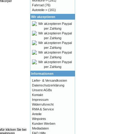
Monitore->
(261)
hlkörper
Fahrrad
(76)
Autoteile->
(161)
Wir akzeptieren
Informationen
Liefer- & Versandkosten
Datenschutzerklärung
Unsere AGBs
Kontakt
Impressum
Widerrufsrecht
RMA & Service
Anteile
Winpoints
Kunden Werben
Mediadaten
ür klicken Sie bei
FAQ Hilfe
egewinnung