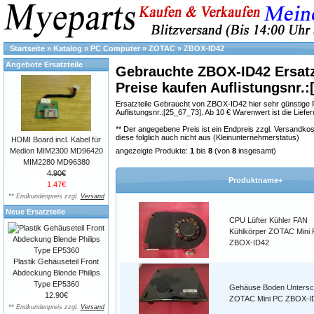
Startseite
»
Katalog
»
PC Computer
»
ZOTAC
»
ZBOX-ID42
Angebote Ersatzteile
Gebrauchte ZBOX-ID42 Ersatz
Preise kaufen Auflistungsnr.:
Ersatzteile Gebraucht von ZBOX-ID42 hier sehr günstige
Auflistungsnr.:[25_67_73]. Ab 10 € Warenwert ist die Liefe
** Der angegebene Preis ist ein Endpreis zzgl. Versand
diese folglich auch nicht aus (Kleinunternehmerstatus)
HDMI Board incl. Kabel für
Medion MIM2300 MD96420
angezeigte Produkte:
1
bis
8
(von
8
insgesamt)
MIM2280 MD96380
4.90€
Produktname+
1.47€
** Endkundenpreis zzgl.
Versand
Neue Ersatzteile
CPU Lüfter Kühler FAN
Kühlkörper ZOTAC Mini
ZBOX-ID42
Plastik Gehäuseteil Front
Abdeckung Blende Philips
Type EP5360
Gehäuse Boden Untersc
12.90€
ZOTAC Mini PC ZBOX-I
** Endkundenpreis zzgl.
Versand